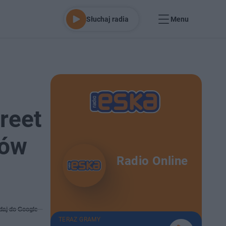
Słuchaj radia
Menu
reet
rów
Radio Online
daj do Google
TERAZ GRAMY