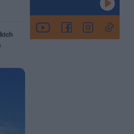
kich
m