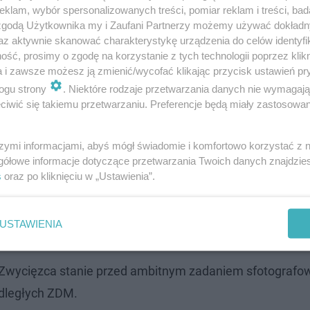
klam, wybór spersonalizowanych treści, pomiar reklam i treści, bad
 zgodą Użytkownika my i Zaufani Partnerzy możemy używać dokład
az aktywnie skanować charakterystykę urządzenia do celów identyfi
ść, prosimy o zgodę na korzystanie z tych technologii poprzez klikn
a i zawsze możesz ją zmienić/wycofać klikając przycisk ustawień pr
ogu strony
. Niektóre rodzaje przetwarzania danych nie wymagaj
iwić się takiemu przetwarzaniu. Preferencje będą miały zastosowanie
szymi informacjami, abyś mógł świadomie i komfortowo korzystać z
gółowe informacje dotyczące przetwarzania Twoich danych znajdzi
s
oraz po kliknięciu w „Ustawienia”.
e przy wykrywaniu wszelkich awarii drogowych, usterek 
ł 10-krotnie większą wykrywalność awarii niż w trakcie
USTAWIENIA
owników tej miejskiej instytucji.
. Zwycięzca stanie przed ambitnym zadaniem sfotografow
odległych ZDM.