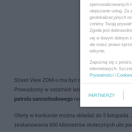
spersonalizowanych re
ulepszanie usług. Za
geolokalizacyjnych or
cenimy Twoją prywatno
Zgoda jest dobrowoln
się w lewym dolnym r
ale masz prawo sprzec
witrynie.
Zapoznaj się z poniż
internetowych. Szcze
Prywatności
i
Cookie
Street View ZDM-u ma być również bardzo przydatn
Prowadzony w ostatnich latach pilotaż
potwierdzi
PARTNERZY
patrolu samochodowego
realizowanego przez prac
Oferty w konkursie można składać do 5 listopada
zeskanowania 800 kilometrów stołecznych ulic p