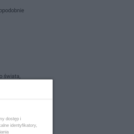
wdopodobnie
o świata,
e dużo
etlną, a
y dostęp i
lne identyfikatory,
iania