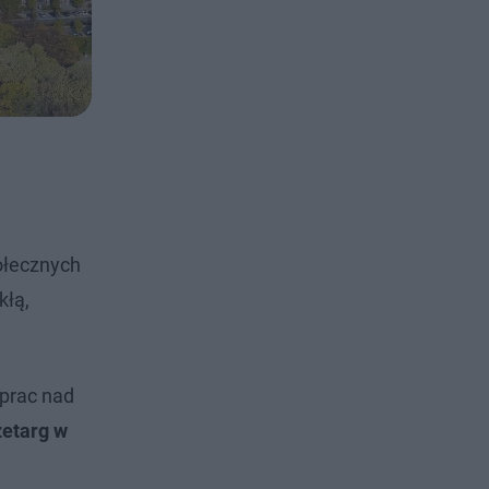
ołecznych
kłą,
 prac nad
zetarg w