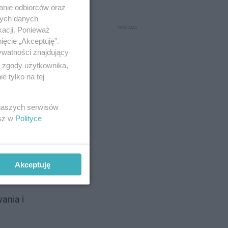
anie odbiorców oraz
nych danych
kacji. Ponieważ
ięcie „Akceptuję”.
ywatności znajdujący
ą zgody użytkownika,
 tylko na tej
 naszych serwisów
esz w
Polityce
i dziur.
 zwykłego
Akceptuję
ania i