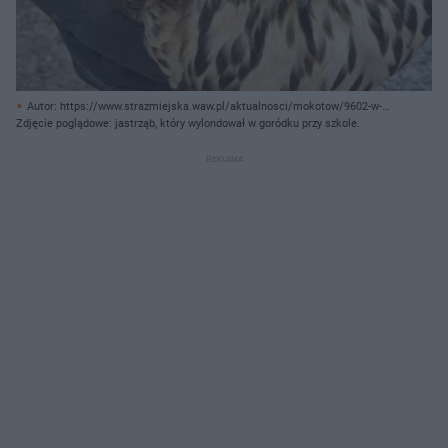
Autor: https://www.strazmiejska.waw.pl/aktualnosci/mokotow/9602-w-
szkole-szuka%C5%82-pomocy-i%E2%80%A6-nie-zawi%C3%B3d%C5%82-
Zdjęcie poglądowe: jastrząb, który wylondował w goródku przy szkole.
si%C4%99.html/ Archiwum prywatne