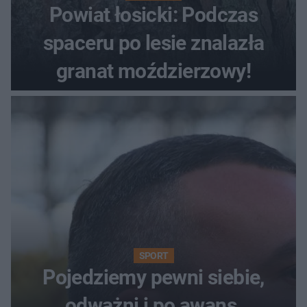
Powiat łosicki: Podczas
spaceru po lesie znalazła
granat moździerzowy!
SPORT
Pojedziemy pewni siebie,
odważni i po awans.