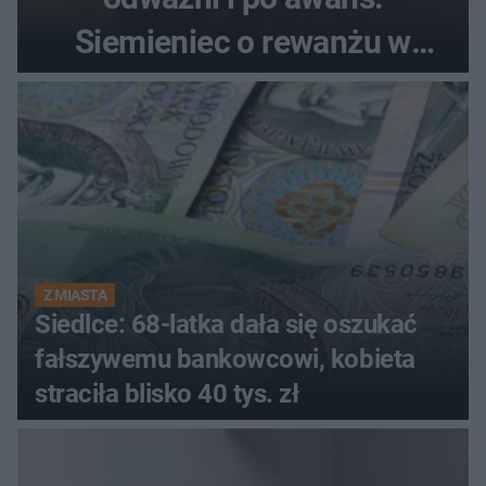
Siemieniec o rewanżu w
Szkocji
Z MIASTA
Siedlce: 68-latka dała się oszukać
fałszywemu bankowcowi, kobieta
straciła blisko 40 tys. zł