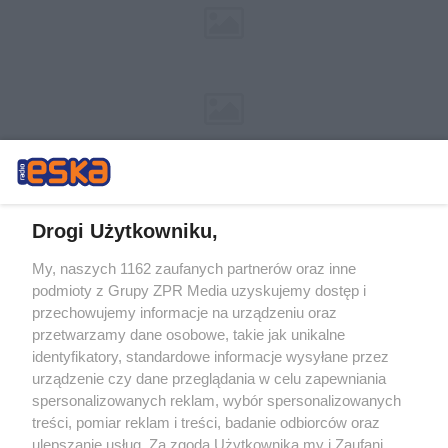
Drogi Użytkowniku,
My, naszych 1162 zaufanych partnerów oraz inne
Żaden utwór zamieszczony w serwisie nie może być powielany i
podmioty z Grupy ZPR Media uzyskujemy dostęp i
rozpowszechniany lub dalej rozpowszechniany w jakikolwiek sposób (w
tym także elektroniczny lub mechaniczny) na jakimkolwiek polu
przechowujemy informacje na urządzeniu oraz
eksploatacji w jakiejkolwiek formie, włącznie z umieszczaniem w
przetwarzamy dane osobowe, takie jak unikalne
Internecie bez pisemnej zgody właściciela praw. Jakiekolwiek użycie lub
identyfikatory, standardowe informacje wysyłane przez
wykorzystanie utworów w całości lub w części z naruszeniem prawa,
tzn. bez właściwej zgody, jest zabronione pod groźbą kary i może być
urządzenie czy dane przeglądania w celu zapewniania
ścigane prawnie.
spersonalizowanych reklam, wybór spersonalizowanych
treści, pomiar reklam i treści, badanie odbiorców oraz
ulepszanie usług. Za zgodą Użytkownika my i Zaufani