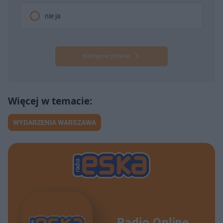
nie ja
Następne pytanie
WYDARZENIA WARSZAWA
Radio Online