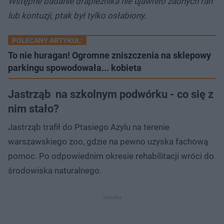
Wstępne badanie drapieżnika nie ujawniło żadnych ran
lub kontuzji, ptak był tylko osłabiony.
POLECANY ARTYKUŁ:
To nie huragan! Ogromne zniszczenia na sklepowy
parkingu spowodowała... kobieta
Jastrząb na szkolnym podwórku - co się z
nim stało?
Jastrząb trafił do Ptasiego Azylu na terenie
warszawskiego zoo, gdzie na pewno uzyska fachową
pomoc. Po odpowiednim okresie rehabilitacji wróci do
środowiska naturalnego.