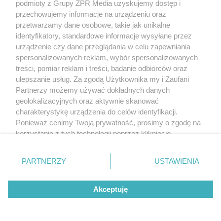
WIADOMOŚCI Z DRÓG
podmioty z Grupy ZPR Media uzyskujemy dostęp i
przechowujemy informacje na urządzeniu oraz
Koniec z „falami Dunaju” na A1. Rusza długo
przetwarzamy dane osobowe, takie jak unikalne
wyczekiwany remont autostrady
identyfikatory, standardowe informacje wysyłane przez
urządzenie czy dane przeglądania w celu zapewniania
spersonalizowanych reklam, wybór spersonalizowanych
treści, pomiar reklam i treści, badanie odbiorców oraz
ulepszanie usług. Za zgodą Użytkownika my i Zaufani
Partnerzy możemy używać dokładnych danych
geolokalizacyjnych oraz aktywnie skanować
charakterystykę urządzenia do celów identyfikacji.
Ponieważ cenimy Twoją prywatność, prosimy o zgodę na
korzystanie z tych technologii poprzez kliknięcie
„Akceptuję”. Zgoda jest dobrowolna i zawsze możesz ją
zmienić/wycofać klikając przycisk ustawień prywatności
MIASTO LATEM
PARTNERZY
USTAWIENIA
znajdujący się w lewym dolnym rogu strony
. Niektóre
Lodowisko na upały. W Białymstoku latem
rodzaje przetwarzania danych nie wymagają zgody
można śmigać na łyżwach
Akceptuję
użytkownika, ale masz prawo sprzeciwić się takiemu
przetwarzaniu. Preferencje będą miały zastosowanie tylko
na tej witrynie.