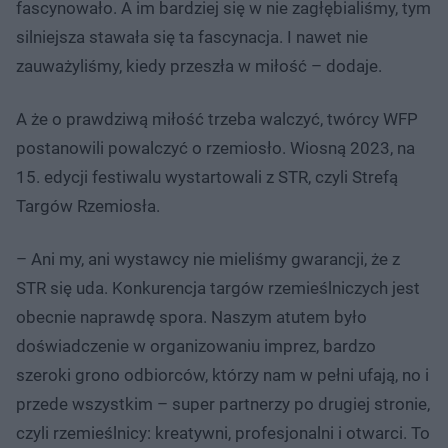
fascynowało. A im bardziej się w nie zagłębialiśmy, tym
silniejsza stawała się ta fascynacja. I nawet nie
zauważyliśmy, kiedy przeszła w miłość – dodaje.
A że o prawdziwą miłość trzeba walczyć, twórcy WFP
postanowili powalczyć o rzemiosło. Wiosną 2023, na
15. edycji festiwalu wystartowali z STR, czyli Strefą
Targów Rzemiosła.
– Ani my, ani wystawcy nie mieliśmy gwarancji, że z
STR się uda. Konkurencja targów rzemieślniczych jest
obecnie naprawdę spora. Naszym atutem było
doświadczenie w organizowaniu imprez, bardzo
szeroki grono odbiorców, którzy nam w pełni ufają, no i
przede wszystkim – super partnerzy po drugiej stronie,
czyli rzemieślnicy: kreatywni, profesjonalni i otwarci. To