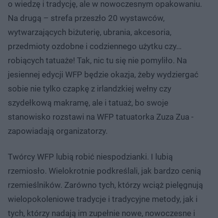
o wiedzę i tradycję, ale w nowoczesnym opakowaniu.
Na drugą – strefa przeszło 20 wystawców,
wytwarzających biżuterię, ubrania, akcesoria,
przedmioty ozdobne i codziennego użytku czy…
robiących tatuaże! Tak, nic tu się nie pomyliło. Na
jesiennej edycji WFP będzie okazja, żeby wydziergać
sobie nie tylko czapkę z irlandzkiej wełny czy
szydełkową makramę, ale i tatuaż, bo swoje
stanowisko rozstawi na WFP tatuatorka Zuza Zua -
zapowiadają organizatorzy.
Twórcy WFP lubią robić niespodzianki. I lubią
rzemiosło. Wielokrotnie podkreślali, jak bardzo cenią
rzemieślników. Zarówno tych, którzy wciąż pielęgnują
wielopokoleniowe tradycje i tradycyjne metody, jak i
tych, którzy nadają im zupełnie nowe, nowoczesne i