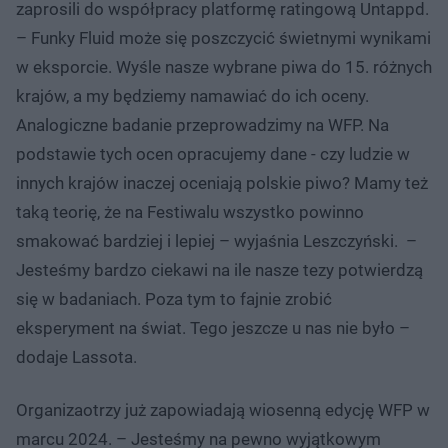
zaprosili do współpracy platformę ratingową Untappd.
– Funky Fluid może się poszczycić świetnymi wynikami
w eksporcie. Wyśle nasze wybrane piwa do 15. różnych
krajów, a my będziemy namawiać do ich oceny.
Analogiczne badanie przeprowadzimy na WFP. Na
podstawie tych ocen opracujemy dane - czy ludzie w
innych krajów inaczej oceniają polskie piwo? Mamy też
taką teorię, że na Festiwalu wszystko powinno
smakować bardziej i lepiej – wyjaśnia Leszczyński. –
Jesteśmy bardzo ciekawi na ile nasze tezy potwierdzą
się w badaniach. Poza tym to fajnie zrobić
eksperyment na świat. Tego jeszcze u nas nie było –
dodaje Lassota.
Organizaotrzy już zapowiadają wiosenną edycję WFP w
marcu 2024. – Jesteśmy na pewno wyjątkowym