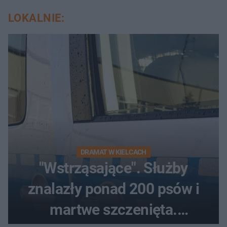
LOKALNIE:
DRAMAT W KIELCACH
"Wstrząsające". Służby
znalazły ponad 200 psów i
martwe szczenięta.