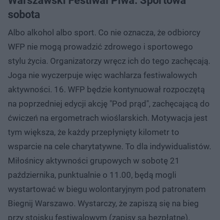
Warszawski Festiwal Piwa. Sportowa
sobota
Albo alkohol albo sport. Co nie oznacza, że odbiorcy
WFP nie mogą prowadzić zdrowego i sportowego
stylu życia. Organizatorzy wręcz ich do tego zachęcają.
Joga nie wyczerpuje więc wachlarza festiwalowych
aktywności. 16. WFP będzie kontynuował rozpoczętą
na poprzedniej edycji akcję "Pod prąd", zachęcającą do
ćwiczeń na ergometrach wioślarskich. Motywacja jest
tym większa, że każdy przepłynięty kilometr to
wsparcie na cele charytatywne. To dla indywidualistów.
Miłośnicy aktywności grupowych w sobotę 21
października, punktualnie o 11.00, będą mogli
wystartować w biegu wolontaryjnym pod patronatem
Biegnij Warszawo. Wystarczy, że zapiszą się na bieg
przy stoisku festiwalowym (zapisy są bezpłatne).