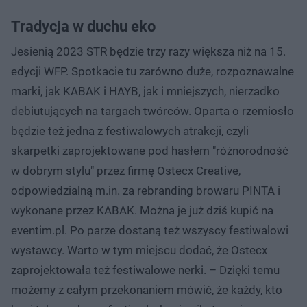
Tradycja w duchu eko
Jesienią 2023 STR będzie trzy razy większa niż na 15.
edycji WFP. Spotkacie tu zarówno duże, rozpoznawalne
marki, jak KABAK i HAYB, jak i mniejszych, nierzadko
debiutujących na targach twórców. Oparta o rzemiosło
będzie też jedna z festiwalowych atrakcji, czyli
skarpetki zaprojektowane pod hasłem "różnorodność
w dobrym stylu" przez firmę Ostecx Creative,
odpowiedzialną m.in. za rebranding browaru PINTA i
wykonane przez KABAK. Można je już dziś kupić na
eventim.pl. Po parze dostaną też wszyscy festiwalowi
wystawcy. Warto w tym miejscu dodać, że Ostecx
zaprojektowała też festiwalowe nerki. – Dzięki temu
możemy z całym przekonaniem mówić, że każdy, kto