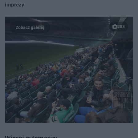
imprezy
283