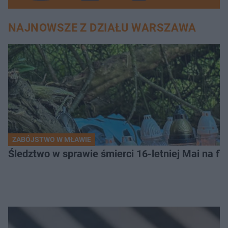
NAJNOWSZE Z DZIAŁU WARSZAWA
ZABÓJSTWO W MŁAWIE
Śledztwo w sprawie śmierci 16-letniej Mai na fi