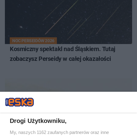
NOC PERSEIDÓW 2026
Kosmiczny spektakl nad Śląskiem. Tutaj
zobaczysz Perseidy w całej okazałości
Drogi Użytkowniku,
My, naszych 1162 zaufanych partnerów oraz inne