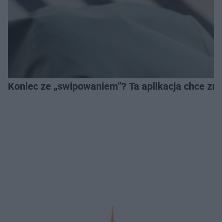
Koniec ze „swipowaniem”? Ta aplikacja chce zm