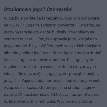
Stadionowa joga? Czemu nie!
W duchu slow life będą też aktywności proponowane
na 16. WFP. Joga na świeżym powietrzu – w parku, na
plaży, na tarasie czy dachu budynku z widokiem na
centrum miasta. – Ten, kto uprawia jogę, wie jaka to
przyjemność. Dzięki WFP do tych wszystkich miejsc w
albumie „selfie z jogi” w telefonie będzie można dodać
kolejne: joga na murawie stadionu. Dla jogujących
regularnie może to być cenne trofeum nietypowych
lokacji. Dla (jeszcze) niejogujących - początek pięknej
przyjaźni. Zajęcia będą darmowe i będzie mógł w nich
wziąć udział każdy, kto przyjdzie na stadion Legii w
sobotę 21 października o 13.00, czyli tuż po otwarciu
3., finałowego dnia festiwalu. Wychodząc z domu