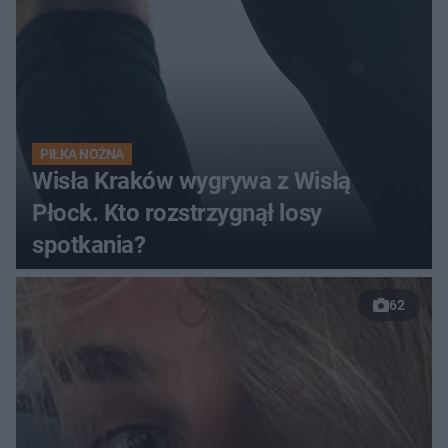
PIŁKA NOŻNA
Wisła Kraków wygrywa z Wisłą
Płock. Kto rozstrzygnął losy
spotkania?
62