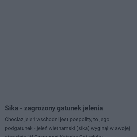
Sika - zagrożony gatunek jelenia
Chociaż jeleń wschodni jest pospolity, to jego
podgatunek - jeleń wietnamski (sika) wyginął w swojej
ojczyźnie. W Czerwonej Księdze Gatunków