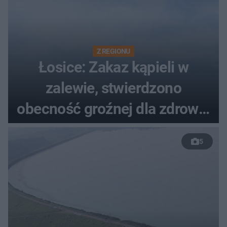
Z REGIONU
Łosice: Zakaz kąpieli w
zalewie, stwierdzono
obecność groźnej dla zdrowia
bakterii
5