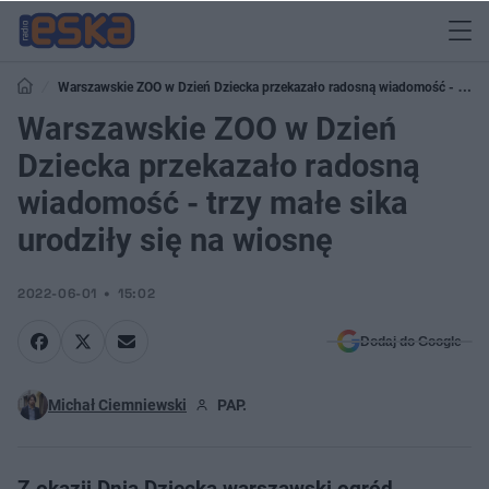
Warszawskie ZOO w Dzień Dziecka przekazało radosną wiadomość - trzy
małe sika urodziły się na wiosnę
Warszawskie ZOO w Dzień
Dziecka przekazało radosną
wiadomość - trzy małe sika
urodziły się na wiosnę
2022-06-01
15:02
Dodaj do Google
Michał Ciemniewski
PAP.
Z okazji Dnia Dziecka warszawski ogród