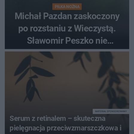
PIŁKA NOŻNA
Michał Pazdan zaskoczony
po rozstaniu z Wieczystą.
Sławomir Peszko nie
dotrzymał słowa?
MATERIAŁ SPONSOROWANY
Serum z retinalem – skuteczna
pielęgnacja przeciwzmarszczkowa i