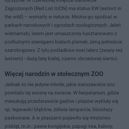
Zagrożonych (Red List IUCN) ma status EW (extinct in
the wild) – wymarły w naturze. Można go spotkać w
parkach narodowych i ogrodach zoologicznych. Jeleń
wietnamski, latem jest umaszczony kasztanowato z
podłużnymi szeregami białych plamek, zimą jednolicie
szarobrązowy. Z tyłu pośladków nosi talerz (zwany też
lustrem) - dużą łatę białej, czarno obrzeżonej sierści.
Więcej narodzin w stołecznym ZOO
Jednak to nie jedyne młode, jakie warszawskie zoo
powitało tej wiosny na świecie. W herpetarium, gdzie
mieszkają przedstawicie gadów i płazów wykluły się
np. legwaniki błękitne, żółwie lamparcie, liściołazy
paskowane. A w ptaszarni pojawiło się mnóstwo
piskląt, m.in.: pawie kongijskie, papugi kea, kulony,