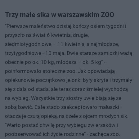
Trzy małe sika w warszawskim ZOO
"Pierwsze maleństwo dzisiaj kończy osiem tygodni i
przyszło na świat 6 kwietnia, drugie,
siedmiotygodniowe – 11 kwietnia, a najmłodsze,
trzytygodniowe - 10 maja. Dwie starsze samiczki ważą
obecnie po ok. 10 kg, młodsza – ok. 5 kg" -
poinformowało stołeczne zoo. Jak opowiadają
opiekunowie początkowo jelonki były skryte i trzymały
się z dala od stada, ale teraz coraz śmielej wychodzą
na wybieg. Wszystkie trzy siostry uwielbiają się ze
sobą bawić. Całe stado zaakceptowało maluszki i
otacza je czułą opieką, na czele z ojcem młodych sik.
"Warto postać chwilę przy wybiegu zwierzaków i
poobserwować ich życie rodzinne" - zachęca zoo.