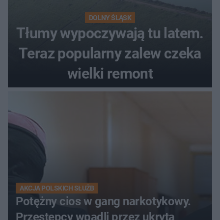
DOLNY ŚLĄSK
Tłumy wypoczywają tu latem.
Teraz popularny zalew czeka
wielki remont
AKCJA POLSKICH SŁUŻB
Potężny cios w gang narkotykowy.
Przestępcy wpadli przez ukrytą