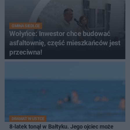
GMINA SIEDLCE
Wołyńce: Inwestor chce budować
asfaltownię, część mieszkańców jest
przeciwna!
DRAMAT W USTCE
8-latek tonął w Bałtyku. Jego ojciec może