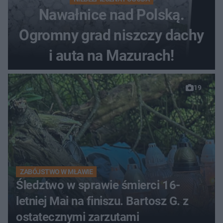
Nawałnice nad Polską.
Ogromny grad niszczy dachy
i auta na Mazurach!
19
ZABÓJSTWO W MŁAWIE
Śledztwo w sprawie śmierci 16-
letniej Mai na finiszu. Bartosz G. z
ostatecznymi zarzutami