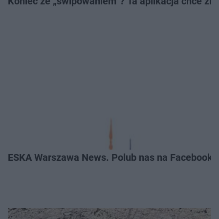
Koniec ze „swipowaniem”? Ta aplikacja chce zm
ESKA Warszawa News. Polub nas na Facebooku