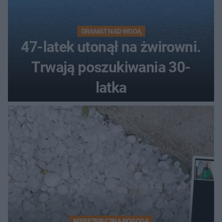
DRAMAT NAD WODĄ
47-latek utonął na żwirowni.
Trwają poszukiwania 30-
latka
NIEBEZPIECZNA POGODA