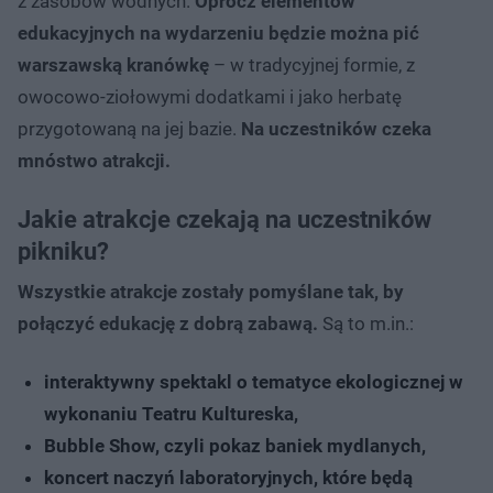
z zasobów wodnych.
Oprócz elementów
edukacyjnych na wydarzeniu będzie można pić
warszawską kranówkę
– w tradycyjnej formie, z
owocowo-ziołowymi dodatkami i jako herbatę
przygotowaną na jej bazie.
Na uczestników czeka
mnóstwo atrakcji.
Jakie atrakcje czekają na uczestników
pikniku?
Wszystkie atrakcje zostały pomyślane tak, by
połączyć edukację z dobrą zabawą.
Są to m.in.:
interaktywny spektakl o tematyce ekologicznej w
wykonaniu Teatru Kultureska,
Bubble Show, czyli pokaz baniek mydlanych,
koncert naczyń laboratoryjnych, które będą