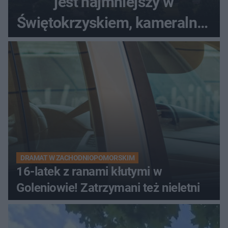
jest najmniejszy w
Świętokrzyskiem, kameralny i
bez tłumów
DRAMAT W ZACHODNIOPOMORSKIM
16-latek z ranami kłutymi w
Goleniowie! Zatrzymani też nieletni