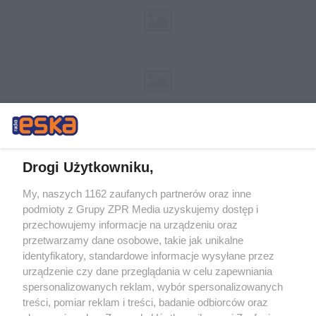
Drogi Użytkowniku,
My, naszych 1162 zaufanych partnerów oraz inne
Żaden utwór zamieszczony w serwisie nie może być powielany i
podmioty z Grupy ZPR Media uzyskujemy dostęp i
rozpowszechniany lub dalej rozpowszechniany w jakikolwiek sposób (w
przechowujemy informacje na urządzeniu oraz
tym także elektroniczny lub mechaniczny) na jakimkolwiek polu
eksploatacji w jakiejkolwiek formie, włącznie z umieszczaniem w
przetwarzamy dane osobowe, takie jak unikalne
Internecie bez pisemnej zgody właściciela praw. Jakiekolwiek użycie lub
identyfikatory, standardowe informacje wysyłane przez
wykorzystanie utworów w całości lub w części z naruszeniem prawa,
tzn. bez właściwej zgody, jest zabronione pod groźbą kary i może być
urządzenie czy dane przeglądania w celu zapewniania
ścigane prawnie.
spersonalizowanych reklam, wybór spersonalizowanych
treści, pomiar reklam i treści, badanie odbiorców oraz