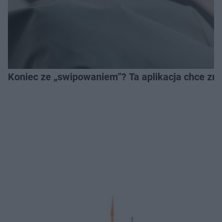
Koniec ze „swipowaniem”? Ta aplikacja chce zm