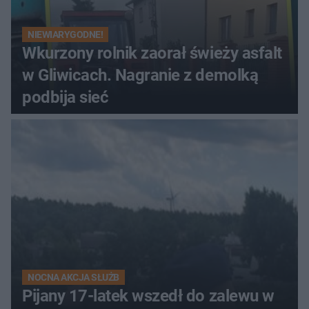
NIEWIARYGODNE!
Wkurzony rolnik zaorał świeży asfalt
w Gliwicach. Nagranie z demolką
podbija sieć
NOCNA AKCJA SŁUŻB
Pijany 17-latek wszedł do zalewu w