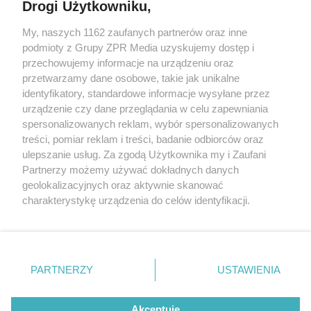
Drogi Użytkowniku,
My, naszych 1162 zaufanych partnerów oraz inne
Żaden utwór zamieszczony w serwisie nie może być powielany i
podmioty z Grupy ZPR Media uzyskujemy dostęp i
rozpowszechniany lub dalej rozpowszechniany w jakikolwiek sposób (w
przechowujemy informacje na urządzeniu oraz
tym także elektroniczny lub mechaniczny) na jakimkolwiek polu
eksploatacji w jakiejkolwiek formie, włącznie z umieszczaniem w
przetwarzamy dane osobowe, takie jak unikalne
Internecie bez pisemnej zgody właściciela praw. Jakiekolwiek użycie lub
identyfikatory, standardowe informacje wysyłane przez
wykorzystanie utworów w całości lub w części z naruszeniem prawa,
tzn. bez właściwej zgody, jest zabronione pod groźbą kary i może być
urządzenie czy dane przeglądania w celu zapewniania
ścigane prawnie.
spersonalizowanych reklam, wybór spersonalizowanych
treści, pomiar reklam i treści, badanie odbiorców oraz
ulepszanie usług. Za zgodą Użytkownika my i Zaufani
Partnerzy możemy używać dokładnych danych
geolokalizacyjnych oraz aktywnie skanować
charakterystykę urządzenia do celów identyfikacji.
Ponieważ cenimy Twoją prywatność, prosimy o zgodę na
O nas
korzystanie z tych technologii poprzez kliknięcie
Informacje prawne
„Akceptuję”. Zgoda jest dobrowolna i zawsze możesz ją
zmienić/wycofać klikając przycisk ustawień prywatności
PARTNERZY
USTAWIENIA
Nasze serwisy
znajdujący się w lewym dolnym rogu strony
. Niektóre
rodzaje przetwarzania danych nie wymagają zgody
© 2026 Grupa ZPR Media
Akceptuję
użytkownika, ale masz prawo sprzeciwić się takiemu