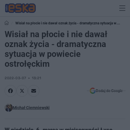
Wisiał na płocie i nie dawał oznak życia - dramatyczna sytuacja w
powiecie ostrołęckim
Wisiał na płocie i nie dawał
oznak życia - dramatyczna
sytuacja w powiecie
ostrołęckim
2022-03-07
13:21
Dodaj do Google
Michał Ciemniewski
W niedzielę, 6. marca w miejscowości Łyse