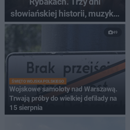
Rybakach. Trzy dni
słowiańskiej historii, muzyki i
relaksu nad Jeziorem
49
Łańskim
ŚWIĘTO WOJSKA POLSKIEGO
Wojskowe samoloty nad Warszawą.
Trwają próby do wielkiej defilady na
15 sierpnia