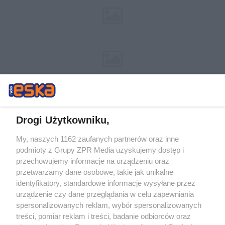
Drogi Użytkowniku,
My, naszych 1162 zaufanych partnerów oraz inne
Żaden utwór zamieszczony w serwisie nie może być powielany i
podmioty z Grupy ZPR Media uzyskujemy dostęp i
rozpowszechniany lub dalej rozpowszechniany w jakikolwiek sposób (w
tym także elektroniczny lub mechaniczny) na jakimkolwiek polu
przechowujemy informacje na urządzeniu oraz
eksploatacji w jakiejkolwiek formie, włącznie z umieszczaniem w
przetwarzamy dane osobowe, takie jak unikalne
Internecie bez pisemnej zgody właściciela praw. Jakiekolwiek użycie lub
identyfikatory, standardowe informacje wysyłane przez
wykorzystanie utworów w całości lub w części z naruszeniem prawa,
tzn. bez właściwej zgody, jest zabronione pod groźbą kary i może być
urządzenie czy dane przeglądania w celu zapewniania
ścigane prawnie.
spersonalizowanych reklam, wybór spersonalizowanych
treści, pomiar reklam i treści, badanie odbiorców oraz