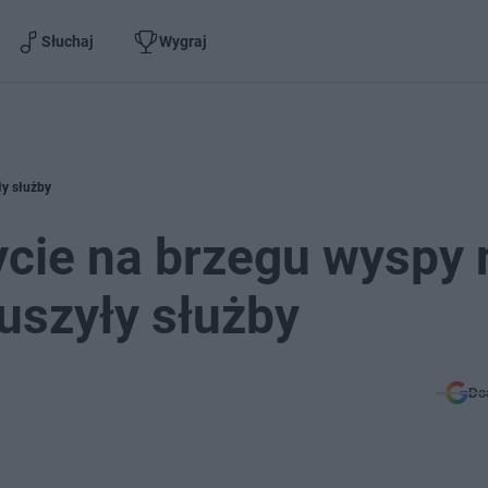
Słuchaj
Wygraj
ły służby
cie na brzegu wyspy 
ruszyły służby
Do