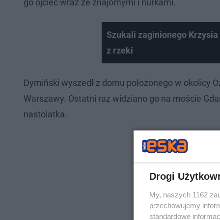
go ojciec wraz ze znajomymi i nurkami.
Szukali zaginionego Krzysia
z rzeki
Dymiński wyszedł z domu położonego w okolicy Oż
Warszawy. Ostatni raz widziano go na moście Gdań
nastolatka.
Drogi Użytkow
My, naszych 1162 zau
przechowujemy informa
standardowe informac