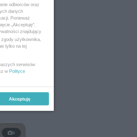
anie odbiorców oraz
nych danych
kacji. Ponieważ
ięcie „Akceptuję”.
ywatności znajdujący
ą zgody użytkownika,
 tylko na tej
brany w
az
 naszych serwisów
esz w
Polityce
ośnione,
Akceptuję
6