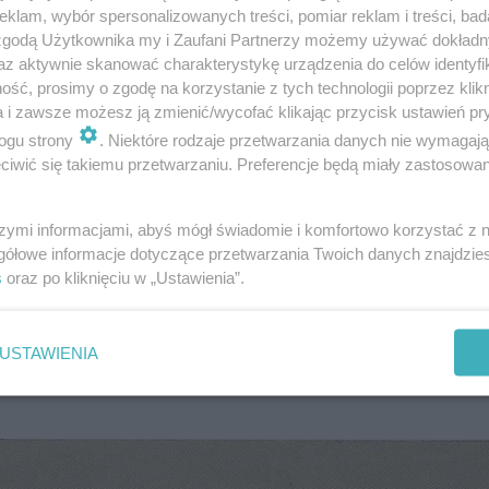
klam, wybór spersonalizowanych treści, pomiar reklam i treści, bad
 zgodą Użytkownika my i Zaufani Partnerzy możemy używać dokład
az aktywnie skanować charakterystykę urządzenia do celów identyfi
ść, prosimy o zgodę na korzystanie z tych technologii poprzez klikn
a i zawsze możesz ją zmienić/wycofać klikając przycisk ustawień pr
ogu strony
. Niektóre rodzaje przetwarzania danych nie wymagaj
iwić się takiemu przetwarzaniu. Preferencje będą miały zastosowanie
 174-176 cm, ważył ok. 65-70 kg. W dniu zaginięcia był u
neakers firmy DIESEL (czarne, skórzane, sznurowane) or
szymi informacjami, abyś mógł świadomie i komfortowo korzystać z
 z krzyżykiem z napisem Krzysztof i datą komunii.
gółowe informacje dotyczące przetwarzania Twoich danych znajdzi
s
oraz po kliknięciu w „Ustawienia”.
cję, w której mógł być widziany Krzysztof. Dobrze nagł
zansę na jego odnalezienie.
USTAWIENIA