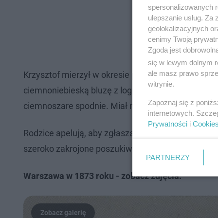
spersonalizowanych re
ulepszanie usług. Za
geolokalizacyjnych or
cenimy Twoją prywatno
Zgoda jest dobrowoln
się w lewym dolnym r
ale masz prawo sprzec
Krzysztof mierzył w okresie przed zaginięciem ok.
witrynie.
ciemnoniebieską bluzę z logo ADIDAS, buty typu s
Zapoznaj się z poniż
ciemnoszare spodnie. Miał na szyi złoty łańcuszek
internetowych. Szcze
Prywatności
i
Cookie
Rodzice apelują, aby zgłaszać służbom każdą sytua
szeroko zakrojone poszukiwania mogą zwiększyć s
PARTNERZY
Warszawa w 1873 roku - zobacz zdjęcia: