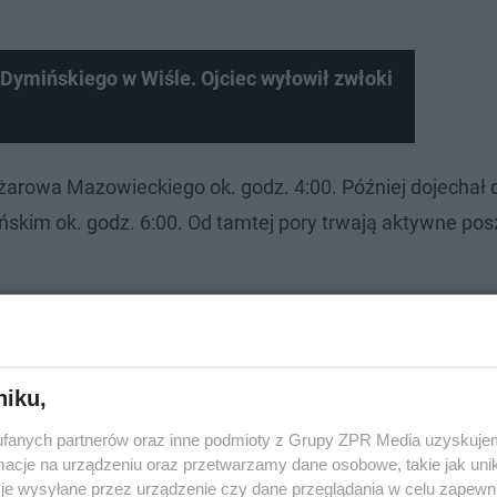
 Dymińskiego w Wiśle. Ojciec wyłowił zwłoki
arowa Mazowieckiego ok. godz. 4:00. Później dojechał 
skim ok. godz. 6:00. Od tamtej pory trwają aktywne po
niku,
fanych partnerów oraz inne podmioty z Grupy ZPR Media uzyskujem
cje na urządzeniu oraz przetwarzamy dane osobowe, takie jak unika
je wysyłane przez urządzenie czy dane przeglądania w celu zapewn