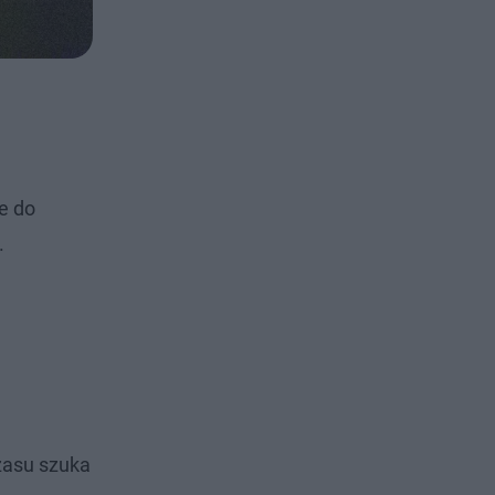
e do
.
czasu szuka