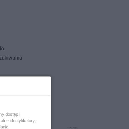
do
szukiwania
y dostęp i
lne identyfikatory,
iania