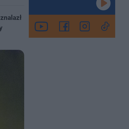
 znalazł
y