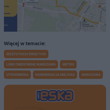
WSZYSTKICH ŚWIĘTYCH
LINIE CMENTARNE WARSZAWA
METRO
UTRUDNIENIA
KOMUNIKACJA MIEJSKA
WARSZAWA