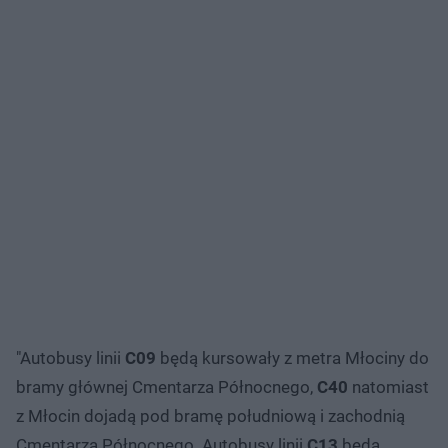
"Autobusy linii
C09
będą kursowały z metra Młociny do
bramy głównej Cmentarza Północnego,
C40
natomiast
z Młocin dojadą pod bramę południową i zachodnią
Cmentarza Północnego. Autobusy linii
C13
będą