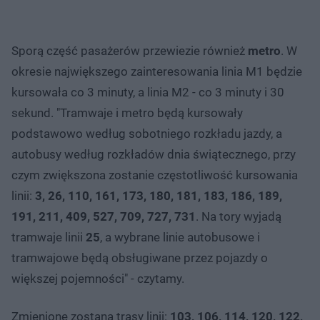
Sporą część pasażerów przewiezie również
metro
. W
okresie największego zainteresowania linia M1 będzie
kursowała co 3 minuty, a linia M2 - co 3 minuty i 30
sekund. "Tramwaje i metro będą kursowały
podstawowo według sobotniego rozkładu jazdy, a
autobusy według rozkładów dnia świątecznego, przy
czym zwiększona zostanie częstotliwość kursowania
linii:
3, 26, 110, 161, 173, 180, 181, 183, 186, 189,
191, 211, 409, 527, 709, 727, 731
. Na tory wyjadą
tramwaje linii
25
, a wybrane linie autobusowe i
tramwajowe będą obsługiwane przez pojazdy o
większej pojemności" - czytamy.
Zmienione zostaną trasy linii:
103, 106, 114, 120, 122,