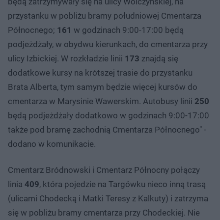
będą zatrzymywały się na ulicy Wólczyńskiej, na
przystanku w pobliżu bramy południowej Cmentarza
Północnego;
161
w godzinach 9:00-17:00 będą
podjeżdżały, w obydwu kierunkach, do cmentarza przy
ulicy Izbickiej. W rozkładzie linii
173
znajdą się
dodatkowe kursy na krótszej trasie do przystanku
Brata Alberta, tym samym będzie więcej kursów do
cmentarza w Marysinie Wawerskim. Autobusy linii
250
będą podjeżdżały dodatkowo w godzinach 9:00-17:00
także pod bramę zachodnią Cmentarza Północnego" -
dodano w komunikacie.
Cmentarz Bródnowski i Cmentarz Północny połączy
linia
409
, która pojedzie na Targówku nieco inną trasą
(ulicami Chodecką i Matki Teresy z Kalkuty) i zatrzyma
się w pobliżu bramy cmentarza przy Chodeckiej. Nie