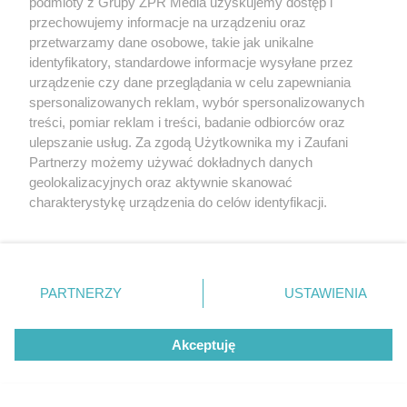
Morskiej można się kąpać 09.08? Flaga,
podmioty z Grupy ZPR Media uzyskujemy dostęp i
przechowujemy informacje na urządzeniu oraz
warunki pogodowe
przetwarzamy dane osobowe, takie jak unikalne
identyfikatory, standardowe informacje wysyłane przez
urządzenie czy dane przeglądania w celu zapewniania
spersonalizowanych reklam, wybór spersonalizowanych
treści, pomiar reklam i treści, badanie odbiorców oraz
ulepszanie usług. Za zgodą Użytkownika my i Zaufani
Partnerzy możemy używać dokładnych danych
geolokalizacyjnych oraz aktywnie skanować
charakterystykę urządzenia do celów identyfikacji.
Ponieważ cenimy Twoją prywatność, prosimy o zgodę na
korzystanie z tych technologii poprzez kliknięcie
„Akceptuję”. Zgoda jest dobrowolna i zawsze możesz ją
Sinice Gdynia. Czy w Gdyni można się kąpać
zmienić/wycofać klikając przycisk ustawień prywatności
09.08? Flaga, warunki pogodowe
PARTNERZY
USTAWIENIA
znajdujący się w lewym dolnym rogu strony
. Niektóre
rodzaje przetwarzania danych nie wymagają zgody
Akceptuję
użytkownika, ale masz prawo sprzeciwić się takiemu
przetwarzaniu. Preferencje będą miały zastosowanie tylko
na tej witrynie.