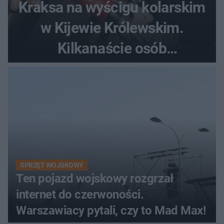
Kraksa na wyścigu kolarskim
w Kijewie Królewskim.
Kilkanaście osób
poszkodowanych, lądował
śmigłowiec LPR
SPRZĘT WOJSKOWY
Ten pojazd wojskowy rozgrzał
internet do czerwoności.
Warszawiacy pytali, czy to Mad Max!