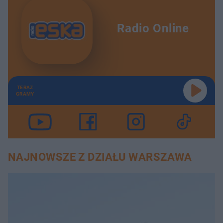
Radio Online
TERAZ
GRAMY
NAJNOWSZE Z DZIAŁU WARSZAWA