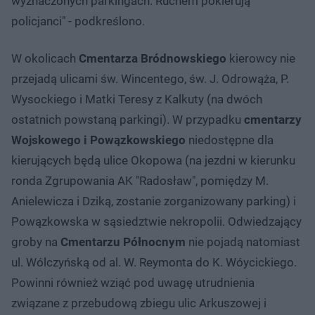
wyznaczonych parkingach. Ruchem pokierują
policjanci" - podkreślono.
W okolicach
Cmentarza Bródnowskiego
kierowcy nie
przejadą ulicami św. Wincentego, św. J. Odrowąża, P.
Wysockiego i Matki Teresy z Kalkuty (na dwóch
ostatnich powstaną parkingi). W przypadku
cmentarzy
Wojskowego i Powązkowskiego
niedostępne dla
kierujących będą ulice Okopowa (na jezdni w kierunku
ronda Zgrupowania AK "Radosław", pomiędzy M.
Anielewicza i Dziką, zostanie zorganizowany parking) i
Powązkowska w sąsiedztwie nekropolii. Odwiedzający
groby na
Cmentarzu Północnym
nie pojadą natomiast
ul. Wólczyńską od al. W. Reymonta do K. Wóycickiego.
Powinni również wziąć pod uwagę utrudnienia
związane z przebudową zbiegu ulic Arkuszowej i