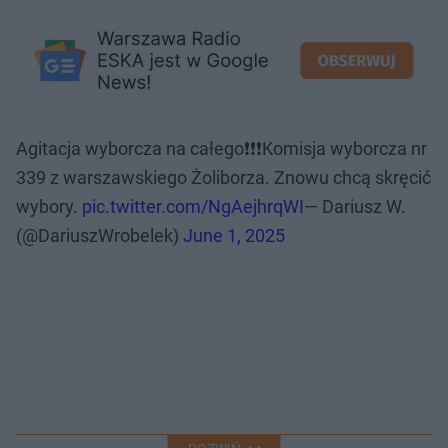
Agitacja wyborcza na całego❗️❗️❗️Komisja wyborcza nr
339 z warszawskiego Żoliborza. Znowu chcą skręcić
wybory.
pic.twitter.com/NgAejhrqWI
— Dariusz W.
(@DariuszWrobelek)
June 1, 2025