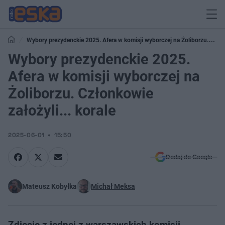
Wybory prezydenckie 2025. Afera w komisji wyborczej na Żoliborzu.
Członkowie założyli... korale
Wybory prezydenckie 2025.
Afera w komisji wyborczej na
Żoliborzu. Członkowie
założyli... korale
2025-06-01
15:50
Dodaj do Google
Mateusz Kobyłka
Michał Meksa
Zdjęcie z jednej z warszawskich komisji