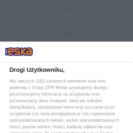
Drogi Użytkowniku,
My, naszych 1162 zaufanych partnerów oraz inne
Żaden utwór zamieszczony w serwisie nie może być powielany i
podmioty z Grupy ZPR Media uzyskujemy dostęp i
rozpowszechniany lub dalej rozpowszechniany w jakikolwiek sposób (w
tym także elektroniczny lub mechaniczny) na jakimkolwiek polu
przechowujemy informacje na urządzeniu oraz
eksploatacji w jakiejkolwiek formie, włącznie z umieszczaniem w Internecie
przetwarzamy dane osobowe, takie jak unikalne
bez pisemnej zgody właściciela praw. Jakiekolwiek użycie lub
identyfikatory, standardowe informacje wysyłane przez
wykorzystanie utworów w całości lub w części z naruszeniem prawa, tzn.
bez właściwej zgody, jest zabronione pod groźbą kary i może być ścigane
urządzenie czy dane przeglądania w celu zapewniania
prawnie.
spersonalizowanych reklam, wybór spersonalizowanych
treści, pomiar reklam i treści, badanie odbiorców oraz