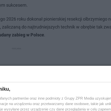
nym sukcesem.
go 2026 roku dokonał pionierskiej resekcji olbrzymiego
 zaliczaną do najtrudniejszych technik w obrębie tak zw
 udany zabieg w Polsce
.
niku,
fanych partnerów oraz inne podmioty z Grupy ZPR Media uzyskujem
cje na urządzeniu oraz przetwarzamy dane osobowe, takie jak unika
je wysyłane przez urządzenie czy dane przeglądania w celu zapewn