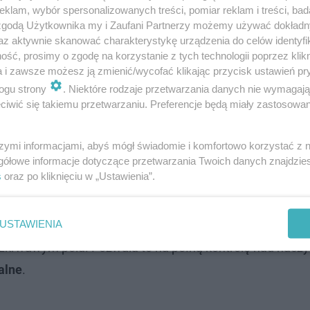
klam, wybór spersonalizowanych treści, pomiar reklam i treści, bad
 zgodą Użytkownika my i Zaufani Partnerzy możemy używać dokład
m
az aktywnie skanować charakterystykę urządzenia do celów identyfi
ść, prosimy o zgodę na korzystanie z tych technologii poprzez klikn
a i zawsze możesz ją zmienić/wycofać klikając przycisk ustawień pr
 wątroba pani Małgorzaty Bok została całkowicie odłącz
ogu strony
. Niektóre rodzaje przetwarzania danych nie wymagaj
okładnie 4 godziny i 57 minut,
organ przebywał w stanie
iwić się takiemu przetwarzaniu. Preferencje będą miały zastosowanie
szymi informacjami, abyś mógł świadomie i komfortowo korzystać z
gółowe informacje dotyczące przetwarzania Twoich danych znajdzi
anym „back table”. Dopiero po precyzyjnym i radykalny
s
oraz po kliknięciu w „Ustawienia”.
rotem do jamy brzusznej tej samej pacjentki.
USTAWIENIA
ją ex situ, łączącej onkologię z transplantologią. Dzięki
ezkrwawym polu. Pozwala to na pełną kontrolę nad naczy
alne
.