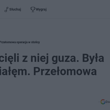
Słuchaj
Wygraj
. Przełomowa operacja w stolicy
ięli z niej guza. Była
ciałęm. Przełomowa
Do