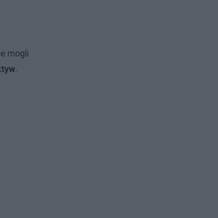
ie mogli
ktyw
.