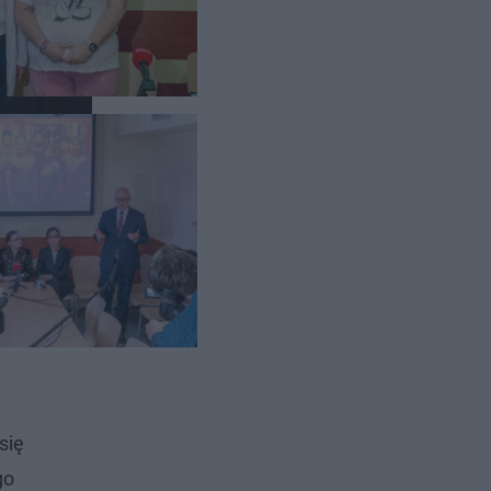
się
go