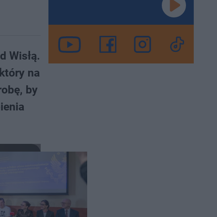
d Wisłą.
który na
robę, by
ienia