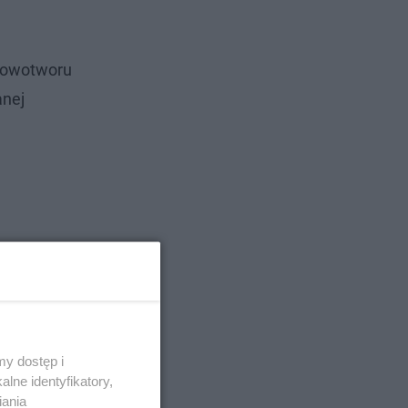
 nowotworu
anej
y dostęp i
lne identyfikatory,
iania