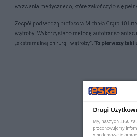
wyzwania medycznego, które zakończyło się peł
Zespół pod wodzą profesora Michała Grąta 10 lute
wątroby. Wykorzystano metodę autotransplantacji,
„ekstremalnej chirurgii wątroby”.
To pierwszy taki
Drogi Użytkow
My, naszych 1160 zau
przechowujemy informa
standardowe informac