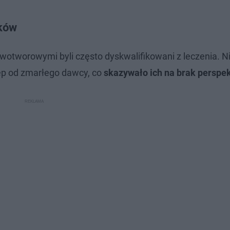
dków
wotworowymi byli często dyskwalifikowani z leczenia. N
zep od zmarłego dawcy, co
skazywało ich na brak perspe