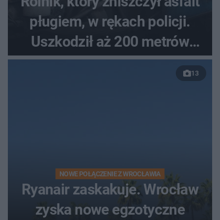
Rolnik, który zniszczył asfalt
pługiem, w rękach policji.
Uszkodził aż 200 metrów
nowej drogi
13
NOWE POŁĄCZENIE Z WROCŁAWIA
Ryanair zaskakuje. Wrocław
zyska nowe egzotyczne