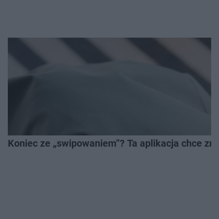
Koniec ze „swipowaniem”? Ta aplikacja chce zm