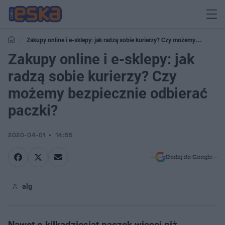
Zakupy online i e-sklepy: jak radzą sobie kurierzy? Czy możemy
bezpiecznie odbierać paczki?
Zakupy online i e-sklepy: jak
radzą sobie kurierzy? Czy
możemy bezpiecznie odbierać
paczki?
2020-04-01
14:55
Dodaj do Google
alg
Nawet o kilkadziesiąt paczek więcej niż