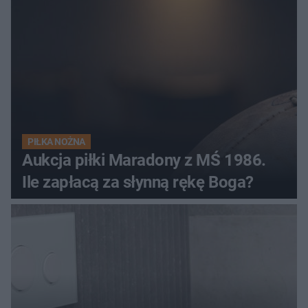
PIŁKA NOŻNA
Aukcja piłki Maradony z MŚ 1986.
Ile zapłacą za słynną rękę Boga?