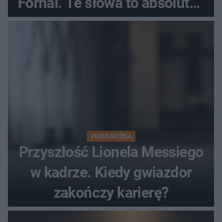
Fornal. Te słowa to absolutny
hit
PIŁKA NOŻNA
Przyszłość Lionela Messiego
w kadrze. Kiedy gwiazdor
zakończy karierę?