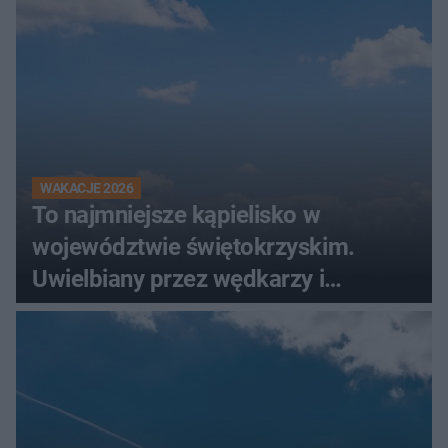
WAKACJE 2026
To najmniejsze kąpielisko w
województwie świętokrzyskim.
Uwielbiany przez wędkarzy i
turystów