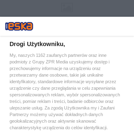
Drogi Użytkowniku,
My, naszych 1162 zaufanych partnerów oraz inne
Żaden utwór zamieszczony w serwisie nie może być powielany i
podmioty z Grupy ZPR Media uzyskujemy dostęp i
rozpowszechniany lub dalej rozpowszechniany w jakikolwiek sposób (w
tym także elektroniczny lub mechaniczny) na jakimkolwiek polu
przechowujemy informacje na urządzeniu oraz
eksploatacji w jakiejkolwiek formie, włącznie z umieszczaniem w
przetwarzamy dane osobowe, takie jak unikalne
Internecie bez pisemnej zgody właściciela praw. Jakiekolwiek użycie lub
identyfikatory, standardowe informacje wysyłane przez
wykorzystanie utworów w całości lub w części z naruszeniem prawa,
tzn. bez właściwej zgody, jest zabronione pod groźbą kary i może być
urządzenie czy dane przeglądania w celu zapewniania
ścigane prawnie.
spersonalizowanych reklam, wybór spersonalizowanych
treści, pomiar reklam i treści, badanie odbiorców oraz
ulepszanie usług. Za zgodą Użytkownika my i Zaufani
Partnerzy możemy używać dokładnych danych
geolokalizacyjnych oraz aktywnie skanować
charakterystykę urządzenia do celów identyfikacji.