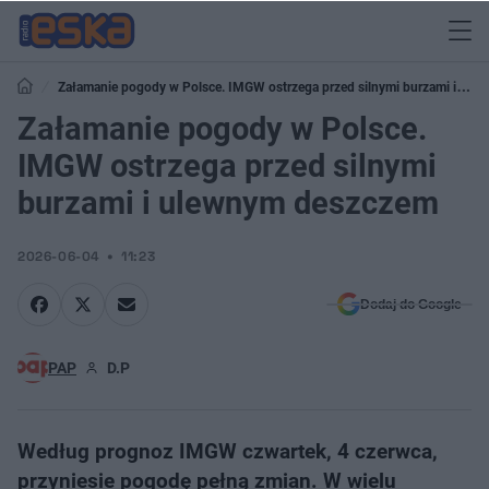
Załamanie pogody w Polsce. IMGW ostrzega przed silnymi burzami i
ulewnym deszczem
Załamanie pogody w Polsce.
IMGW ostrzega przed silnymi
burzami i ulewnym deszczem
2026-06-04
11:23
Dodaj do Google
PAP
D.P
Według prognoz IMGW czwartek, 4 czerwca,
przyniesie pogodę pełną zmian. W wielu