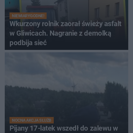
NIEWIARYGODNE!
Wkurzony rolnik zaorał świeży asfalt
w Gliwicach. Nagranie z demolką
podbija sieć
NOCNA AKCJA SŁUŻB
Pijany 17-latek wszedł do zalewu w