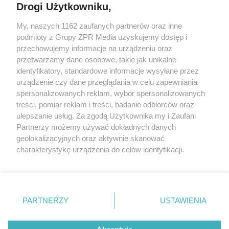
Drogi Użytkowniku,
My, naszych 1162 zaufanych partnerów oraz inne
Żaden utwór zamieszczony w serwisie nie może być powielany i
podmioty z Grupy ZPR Media uzyskujemy dostęp i
rozpowszechniany lub dalej rozpowszechniany w jakikolwiek sposób (w
tym także elektroniczny lub mechaniczny) na jakimkolwiek polu
przechowujemy informacje na urządzeniu oraz
eksploatacji w jakiejkolwiek formie, włącznie z umieszczaniem w
przetwarzamy dane osobowe, takie jak unikalne
Internecie bez pisemnej zgody właściciela praw. Jakiekolwiek użycie lub
identyfikatory, standardowe informacje wysyłane przez
wykorzystanie utworów w całości lub w części z naruszeniem prawa,
tzn. bez właściwej zgody, jest zabronione pod groźbą kary i może być
urządzenie czy dane przeglądania w celu zapewniania
ścigane prawnie.
spersonalizowanych reklam, wybór spersonalizowanych
treści, pomiar reklam i treści, badanie odbiorców oraz
ulepszanie usług. Za zgodą Użytkownika my i Zaufani
Partnerzy możemy używać dokładnych danych
geolokalizacyjnych oraz aktywnie skanować
charakterystykę urządzenia do celów identyfikacji.
Ponieważ cenimy Twoją prywatność, prosimy o zgodę na
O nas
korzystanie z tych technologii poprzez kliknięcie
Informacje prawne
„Akceptuję”. Zgoda jest dobrowolna i zawsze możesz ją
zmienić/wycofać klikając przycisk ustawień prywatności
PARTNERZY
USTAWIENIA
Nasze serwisy
znajdujący się w lewym dolnym rogu strony
. Niektóre
rodzaje przetwarzania danych nie wymagają zgody
© 2026 Grupa ZPR Media