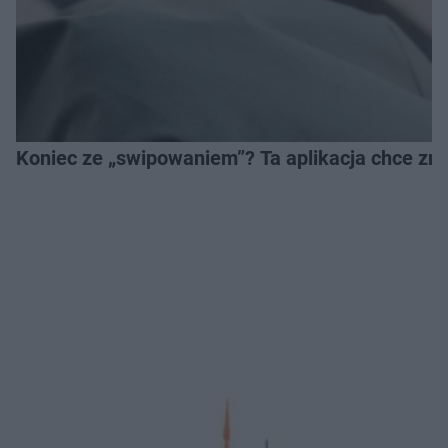
Koniec ze „swipowaniem”? Ta aplikacja chce zm