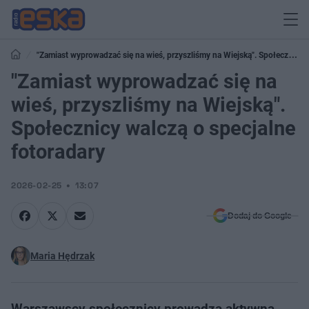
"Zamiast wyprowadzać się na wieś, przyszliśmy na Wiejską". Społecznicy
walczą o specjalne fotoradary
"Zamiast wyprowadzać się na
wieś, przyszliśmy na Wiejską".
Społecznicy walczą o specjalne
fotoradary
2026-02-25
13:07
Dodaj do Google
Maria Hędrzak
Warszawscy społecznicy prowadzą aktywną