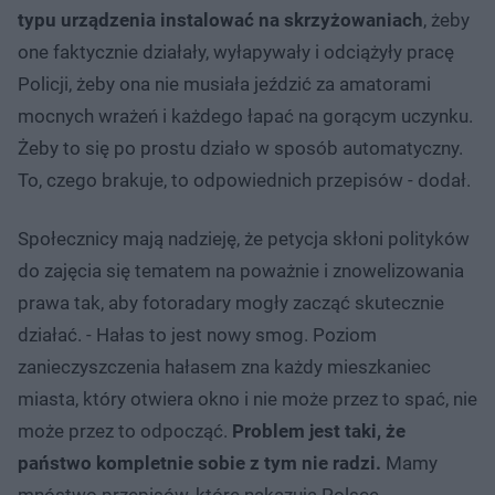
typu urządzenia instalować na skrzyżowaniach
, żeby
one faktycznie działały, wyłapywały i odciążyły pracę
Policji, żeby ona nie musiała jeździć za amatorami
mocnych wrażeń i każdego łapać na gorącym uczynku.
Żeby to się po prostu działo w sposób automatyczny.
To, czego brakuje, to odpowiednich przepisów - dodał.
Społecznicy mają nadzieję, że petycja skłoni polityków
do zajęcia się tematem na poważnie i znowelizowania
prawa tak, aby fotoradary mogły zacząć skutecznie
działać. - Hałas to jest nowy smog. Poziom
zanieczyszczenia hałasem zna każdy mieszkaniec
miasta, który otwiera okno i nie może przez to spać, nie
może przez to odpocząć.
Problem jest taki, że
państwo kompletnie sobie z tym nie radzi.
Mamy
mnóstwo przepisów, które nakazują Polsce