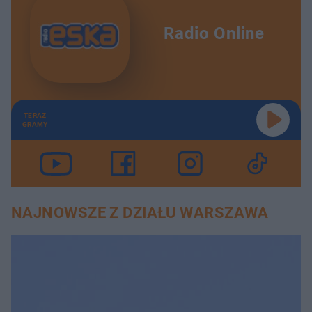
Radio Online
TERAZ
GRAMY
NAJNOWSZE Z DZIAŁU WARSZAWA