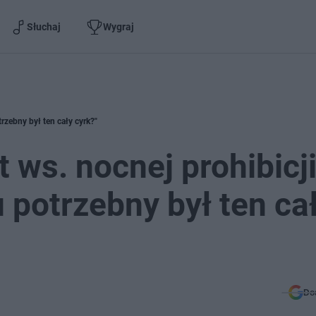
Słuchaj
Wygraj
rzebny był ten cały cyrk?"
 ws. nocnej prohibicj
potrzebny był ten ca
Do