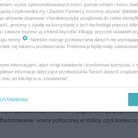
klam, wybór spersonalizowanych treści, pomiar reklam i treści, bad
 konsekwencjami"
 zgodą Użytkownika my i Zaufani Partnerzy możemy używać dokład
az aktywnie skanować charakterystykę urządzenia do celów identyfi
cja Obywatelska poczuli strach przed konsekwencjami te
ść, prosimy o zgodę na korzystanie z tych technologii poprzez klikn
a i zawsze możesz ją zmienić/wycofać klikając przycisk ustawień pr
est plan awaryjny powrotu do pierwotnych koncepcji - po
ogu strony
. Niektóre rodzaje przetwarzania danych nie wymagaj
ura. Jego zdaniem to wynik presji zarówno ze strony med
iwić się takiemu przetwarzaniu. Preferencje będą miały zastosowanie
róbuje ratować się w tej dziwacznej sytuacji, kiedy prez
ma większość - dodał.
szymi informacjami, abyś mógł świadomie i komfortowo korzystać z
gółowe informacje dotyczące przetwarzania Twoich danych znajdzi
s
oraz po kliknięciu w „Ustawienia”.
nętrzne podgryzanie się polityków KO, bez oglądania się
znaczącego stanowiska to jest czysta szopka, od razu na
USTAWIENIA
igura. Według niego KO ma poczucie, że Warszawa jest j
z innymi partiami czy mediami. W jego ocenie jedyną meto
etonowanie" sceny politycznej w stolicy, czyli koniec 