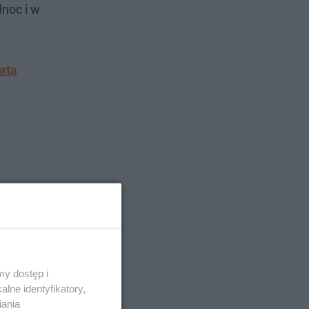
noc i w
ata
y dostęp i
lne identyfikatory,
iania