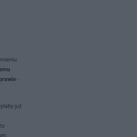
imieniu
zemu
sprawie
-
yłaby już
zu
iom