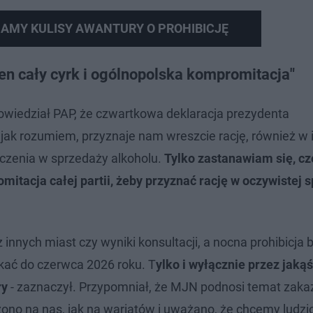
IAMY KULISY AWANTURY O PROHIBICJĘ
en cały cyrk i ogólnopolska kompromitacja"
wiedział PAP, że czwartkowa deklaracja prezydenta
 jak rozumiem, przyznaje nam wreszcie rację, również w 
iczenia w sprzedaży alkoholu.
Tylko zastanawiam się, c
mitacja całej partii, żeby przyznać rację w oczywistej 
innych miast czy wyniki konsultacji, a nocna prohibicja b
kać do czerwca 2026 roku. T
ylko i wyłącznie przez jakąś
ry
- zaznaczył. Przypomniał, że MJN podnosi temat zaka
trzono na nas, jak na wariatów i uważano, że chcemy ludz