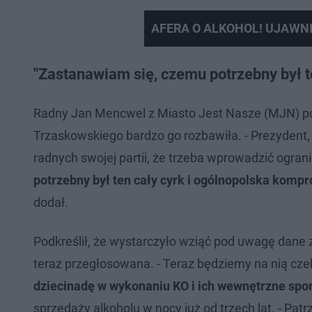
AFERA O ALKOHOL! UJAWN
"Zastanawiam się, czemu potrzebny był t
Radny Jan Mencwel z Miasto Jest Nasze (MJN) po
Trzaskowskiego bardzo go rozbawiła. - Prezydent,
radnych swojej partii, że trzeba wprowadzić ogran
potrzebny był ten cały cyrk i ogólnopolska kompro
dodał.
Podkreślił, że wystarczyło wziąć pod uwagę dane z 
teraz przegłosowana. - Teraz będziemy na nią cze
dziecinadę w wykonaniu KO i ich wewnętrzne spo
sprzedaży alkoholu w nocy już od trzech lat. - Pa