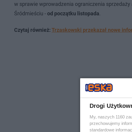
w sprawie wprowadzenia ograniczenia sprzedaży a
Śródmieściu -
od początku listopada
.
Czytaj również:
Trzaskowski przekazał nowe infor
Drogi Użytkow
My, naszych 1160 zau
przechowujemy informa
standardowe informac