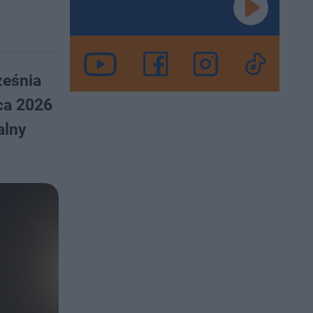
ześnia
ca 2026
alny