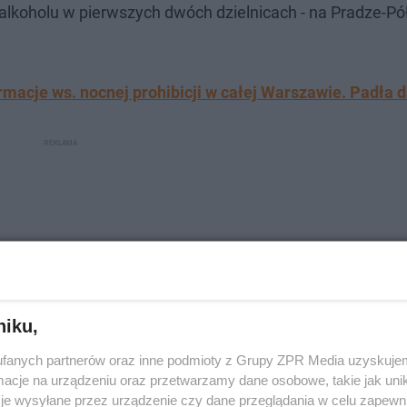
lkoholu w pierwszych dwóch dzielnicach - na Pradze-Pół
macje ws. nocnej prohibicji w całej Warszawie. Padła d
niku,
fanych partnerów oraz inne podmioty z Grupy ZPR Media uzyskujem
cje na urządzeniu oraz przetwarzamy dane osobowe, takie jak unika
je wysyłane przez urządzenie czy dane przeglądania w celu zapewn