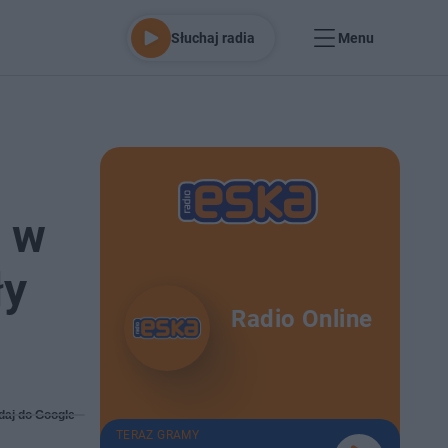
Słuchaj radia
Menu
i w
ły
Radio Online
daj do Google
TERAZ GRAMY