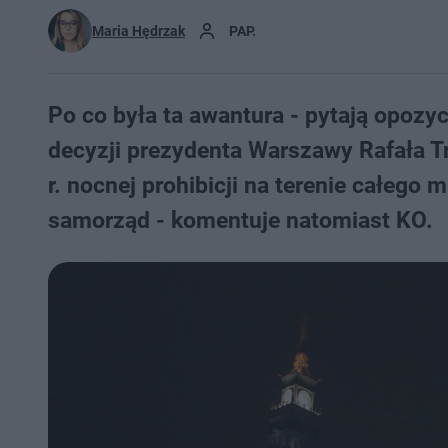
Maria Hędrzak
PAP.
Po co była ta awantura - pytają opozy
decyzji prezydenta Warszawy Rafała 
r. nocnej prohibicji na terenie całeg
samorząd - komentuje natomiast KO.