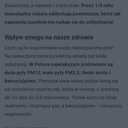
dwukrotnie, a niekiedy i trzykrotnie.
Przez 1/3 roku
mieszkańcy miasta oddychają powietrzem, które tak
naprawdę zupełnie nie nadaje się do oddychania!
Wpływ smogu na nasze zdrowie
Czym są te wspomniane wyżej niebezpieczne pyły?
Na zanieczyszczenie powietrza składa się wiele
substancji.
W Polsce największym problemem są:
duże pyły PM10, małe pyły PM2,5, tlenki azotu i
benzo(a)piren.
Pierwsze dwie nazwy pyłów biorą się
od rozmiarów cząsteczek, które je tworzą: o średnicy
do 10 albo do 2,5 mikrometra. Tlenek azotu to silnie
reaktywny i drażniący gaz, a benzo(a)piren – toksyczny
węglowodór.