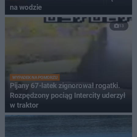
na wodzie
13
WYPADEK NA POMORZU
Pijany 67-latek zignorował rogatki.
Rozpędzony pociąg Intercity uderzył
w traktor