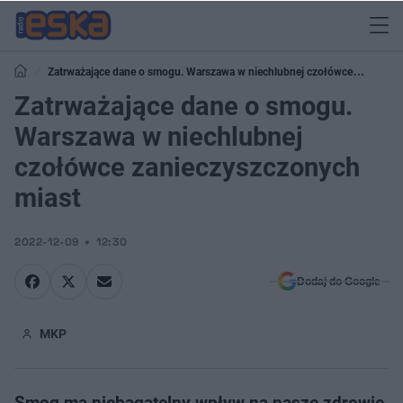
Zatrważające dane o smogu. Warszawa w niechlubnej czołówce
zanieczyszczonych miast
Zatrważające dane o smogu.
Warszawa w niechlubnej
czołówce zanieczyszczonych
miast
2022-12-09
12:30
Dodaj do Google
MKP
Smog ma niebagatelny wpływ na nasze zdrowie