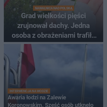
NAWAŁNICA NAD POLSKĄ
Grad wielkości pięści
zrujnował dachy. Jedna
osoba z obrażeniami trafiła
do szpitala
INTERWENCJA NA WODZIE
Awaria łodzi na Zalewie
Koronowskim. Sześć osób utknęło