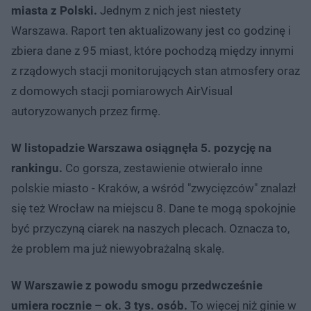
miasta z Polski.
Jednym z nich jest niestety
Warszawa. Raport ten aktualizowany jest co godzinę i
zbiera dane z 95 miast, które pochodzą między innymi
z rządowych stacji monitorujących stan atmosfery oraz
z domowych stacji pomiarowych AirVisual
autoryzowanych przez firmę.
W listopadzie Warszawa osiągnęła 5. pozycję na
rankingu.
Co gorsza, zestawienie otwierało inne
polskie miasto - Kraków, a wśród "zwycięzców" znalazł
się też Wrocław na miejscu 8. Dane te mogą spokojnie
być przyczyną ciarek na naszych plecach. Oznacza to,
że problem ma już niewyobrażalną skalę.
W Warszawie z powodu smogu przedwcześnie
umiera rocznie – ok. 3 tys. osób.
To więcej niż ginie w