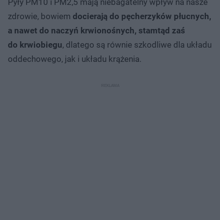
Pyły PM10 i PM2,5 mają niebagatelny wpływ na nasze
zdrowie, bowiem
docierają do pęcherzyków płucnych,
a nawet do naczyń krwionośnych, stamtąd zaś
do krwiobiegu
, dlatego są równie szkodliwe dla układu
oddechowego, jak i układu krążenia.