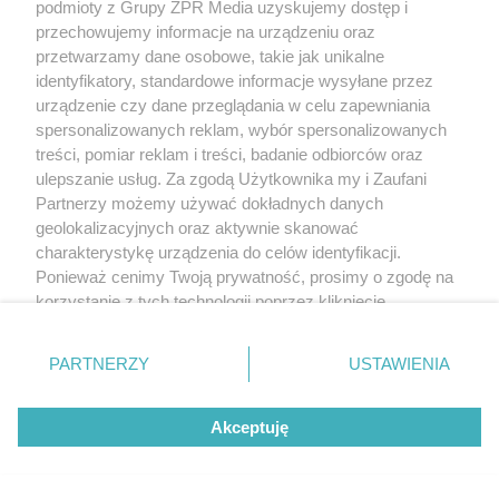
podmioty z Grupy ZPR Media uzyskujemy dostęp i
przechowujemy informacje na urządzeniu oraz
przetwarzamy dane osobowe, takie jak unikalne
identyfikatory, standardowe informacje wysyłane przez
urządzenie czy dane przeglądania w celu zapewniania
spersonalizowanych reklam, wybór spersonalizowanych
treści, pomiar reklam i treści, badanie odbiorców oraz
ulepszanie usług. Za zgodą Użytkownika my i Zaufani
Partnerzy możemy używać dokładnych danych
geolokalizacyjnych oraz aktywnie skanować
charakterystykę urządzenia do celów identyfikacji.
Ponieważ cenimy Twoją prywatność, prosimy o zgodę na
korzystanie z tych technologii poprzez kliknięcie
Żaden utwór zamieszczony w serwisie nie może być powielany i
„Akceptuję”. Zgoda jest dobrowolna i zawsze możesz ją
rozpowszechniany lub dalej rozpowszechniany w jakikolwiek sposób (w
tym także elektroniczny lub mechaniczny) na jakimkolwiek polu
zmienić/wycofać klikając przycisk ustawień prywatności
PARTNERZY
USTAWIENIA
eksploatacji w jakiejkolwiek formie, włącznie z umieszczaniem w Internecie
znajdujący się w lewym dolnym rogu strony
. Niektóre
bez pisemnej zgody właściciela praw. Jakiekolwiek użycie lub
wykorzystanie utworów w całości lub w części z naruszeniem prawa, tzn.
rodzaje przetwarzania danych nie wymagają zgody
bez właściwej zgody, jest zabronione pod groźbą kary i może być ścigane
Akceptuję
użytkownika, ale masz prawo sprzeciwić się takiemu
prawnie.
przetwarzaniu. Preferencje będą miały zastosowanie tylko
na tej witrynie.