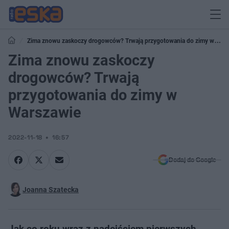
Zima znowu zaskoczy drogowców? Trwają przygotowania do zimy w
Warszawie
Zima znowu zaskoczy
drogowców? Trwają
przygotowania do zimy w
Warszawie
2022-11-18
16:57
Dodaj do Google
Joanna Szatecka
Jak co roku wraz z nadejściem pierwszych