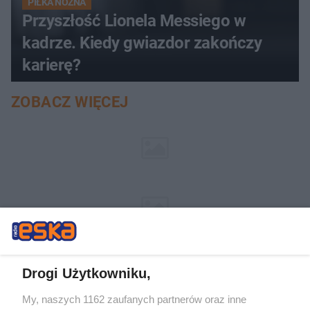
PIŁKA NOŻNA
Przyszłość Lionela Messiego w
kadrze. Kiedy gwiazdor zakończy
karierę?
ZOBACZ WIĘCEJ
Drogi Użytkowniku,
My, naszych 1162 zaufanych partnerów oraz inne