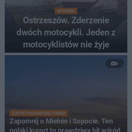
WYPADEK
Ostrzeszów. Zderzenie
dwóch motocykli. Jeden z
motocyklistów nie żyje
6
TURYSTYKA NAD BAŁTYKIEM
Zapomnij o Mielnie i Sopocie. Ten
polski kurort to prawdziwy hit wśród