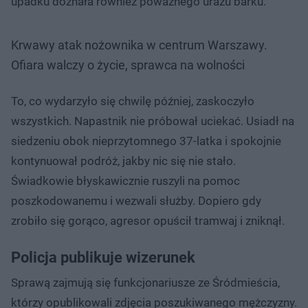
upadku doznała również poważnego urazu barku.
Krwawy atak nożownika w centrum Warszawy.
Ofiara walczy o życie, sprawca na wolności
To, co wydarzyło się chwilę później, zaskoczyło
wszystkich. Napastnik nie próbował uciekać. Usiadł na
siedzeniu obok nieprzytomnego 37-latka i spokojnie
kontynuował podróż, jakby nic się nie stało.
Świadkowie błyskawicznie ruszyli na pomoc
poszkodowanemu i wezwali służby. Dopiero gdy
zrobiło się gorąco, agresor opuścił tramwaj i zniknął.
Policja publikuje wizerunek
Sprawą zajmują się funkcjonariusze ze Śródmieścia,
którzy opublikowali zdjęcia poszukiwanego mężczyzny.