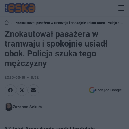
Znokautował pasażera w tramwaju i spokojnie usiadł obok. Policja szuka
tego mężczyzny
Znokautował pasażera w
tramwaju i spokojnie usiadł
obok. Policja szuka tego
mężczyzny
2026-06-18
9:32
Dodaj do Google
Zuzanna Sekuła
37-letni Amerykanin został brutalnie