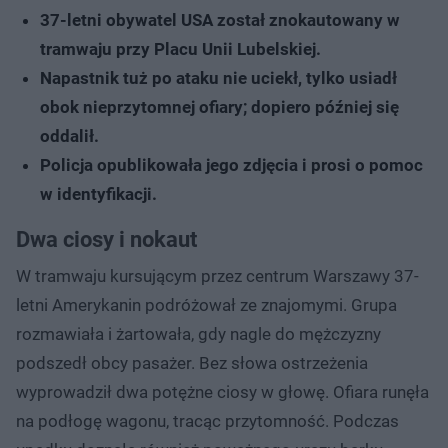
37-letni obywatel USA został znokautowany w
tramwaju przy Placu Unii Lubelskiej.
Napastnik tuż po ataku nie uciekł, tylko usiadł
obok nieprzytomnej ofiary; dopiero później się
oddalił.
Policja opublikowała jego zdjęcia i prosi o pomoc
w identyfikacji.
Dwa ciosy i nokaut
W tramwaju kursującym przez centrum Warszawy 37-
letni Amerykanin podróżował ze znajomymi. Grupa
rozmawiała i żartowała, gdy nagle do mężczyzny
podszedł obcy pasażer. Bez słowa ostrzeżenia
wyprowadził dwa potężne ciosy w głowę. Ofiara runęła
na podłogę wagonu, tracąc przytomność. Podczas