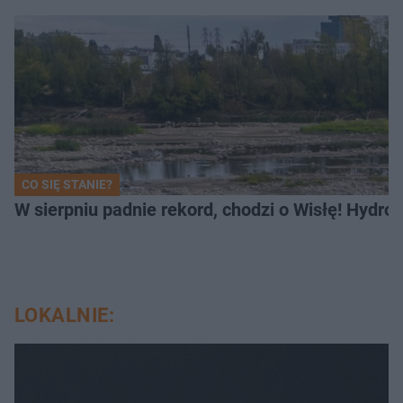
CO SIĘ STANIE?
W sierpniu padnie rekord, chodzi o Wisłę! Hydro
LOKALNIE: