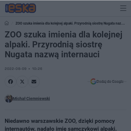
ZOO szuka imienia dla kolejnej alpaki. Przyrodnią siostrę Nugata nazwą
internauci
ZOO szuka imienia dla kolejnej
alpaki. Przyrodnią siostrę
Nugata nazwą internauci
2022-08-09
10:26
Dodaj do Google
Michał Ciemniewski
Niedawno warszawskie ZOO, dzięki pomocy
internautów, nadało imię samczykowi alpaki.