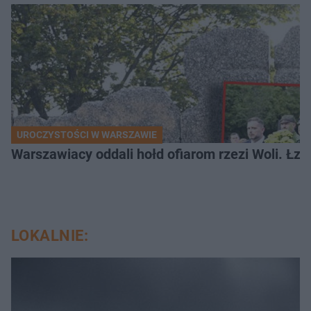
UROCZYSTOŚCI W WARSZAWIE
Warszawiacy oddali hołd ofiarom rzezi Woli. Łz
LOKALNIE: