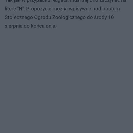
Tak jak w przypadku Nugata, musi się ono zaczynać na
literę "N". Propozycje można wpisywać pod postem
Stołecznego Ogrodu Zoologicznego do środy 10
sierpnia do końca dnia.