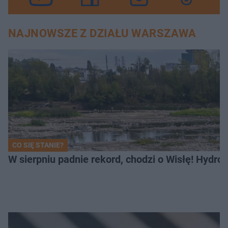
NAJNOWSZE Z DZIAŁU WARSZAWA
CO SIĘ STANIE?
W sierpniu padnie rekord, chodzi o Wisłę! Hydro