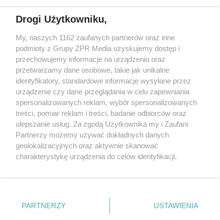
Drogi Użytkowniku,
My, naszych 1162 zaufanych partnerów oraz inne
Żaden utwór zamieszczony w serwisie nie może być powielany i
podmioty z Grupy ZPR Media uzyskujemy dostęp i
rozpowszechniany lub dalej rozpowszechniany w jakikolwiek sposób (w
przechowujemy informacje na urządzeniu oraz
tym także elektroniczny lub mechaniczny) na jakimkolwiek polu
eksploatacji w jakiejkolwiek formie, włącznie z umieszczaniem w
przetwarzamy dane osobowe, takie jak unikalne
Internecie bez pisemnej zgody właściciela praw. Jakiekolwiek użycie lub
identyfikatory, standardowe informacje wysyłane przez
wykorzystanie utworów w całości lub w części z naruszeniem prawa,
tzn. bez właściwej zgody, jest zabronione pod groźbą kary i może być
urządzenie czy dane przeglądania w celu zapewniania
ścigane prawnie.
spersonalizowanych reklam, wybór spersonalizowanych
treści, pomiar reklam i treści, badanie odbiorców oraz
ulepszanie usług. Za zgodą Użytkownika my i Zaufani
Partnerzy możemy używać dokładnych danych
geolokalizacyjnych oraz aktywnie skanować
charakterystykę urządzenia do celów identyfikacji.
Ponieważ cenimy Twoją prywatność, prosimy o zgodę na
O nas
korzystanie z tych technologii poprzez kliknięcie
Informacje prawne
„Akceptuję”. Zgoda jest dobrowolna i zawsze możesz ją
zmienić/wycofać klikając przycisk ustawień prywatności
PARTNERZY
USTAWIENIA
Nasze serwisy
znajdujący się w lewym dolnym rogu strony
. Niektóre