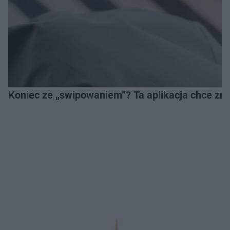
Koniec ze „swipowaniem”? Ta aplikacja chce zm