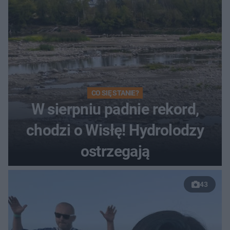
CO SIĘ STANIE?
W sierpniu padnie rekord,
chodzi o Wisłę! Hydrolodzy
ostrzegają
43