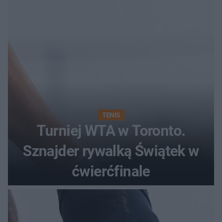
twój znak znajduje się na
liście
TENIS
Turniej WTA w Toronto.
Sznajder rywalką Świątek w
ćwierćfinale