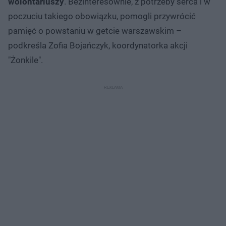
wolontariuszy
. Bezinteresownie, z potrzeby serca i w
poczuciu takiego obowiązku, pomogli przywrócić
pamięć o powstaniu w getcie warszawskim –
podkreśla Zofia Bojańczyk, koordynatorka akcji
"Żonkile".