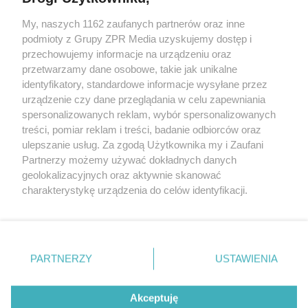
My, naszych 1162 zaufanych partnerów oraz inne
Żaden utwór zamieszczony w serwisie nie może być powielany i
podmioty z Grupy ZPR Media uzyskujemy dostęp i
rozpowszechniany lub dalej rozpowszechniany w jakikolwiek sposób (w
przechowujemy informacje na urządzeniu oraz
tym także elektroniczny lub mechaniczny) na jakimkolwiek polu
eksploatacji w jakiejkolwiek formie, włącznie z umieszczaniem w
przetwarzamy dane osobowe, takie jak unikalne
Internecie bez pisemnej zgody właściciela praw. Jakiekolwiek użycie lub
identyfikatory, standardowe informacje wysyłane przez
wykorzystanie utworów w całości lub w części z naruszeniem prawa,
tzn. bez właściwej zgody, jest zabronione pod groźbą kary i może być
urządzenie czy dane przeglądania w celu zapewniania
ścigane prawnie.
spersonalizowanych reklam, wybór spersonalizowanych
treści, pomiar reklam i treści, badanie odbiorców oraz
ulepszanie usług. Za zgodą Użytkownika my i Zaufani
Partnerzy możemy używać dokładnych danych
geolokalizacyjnych oraz aktywnie skanować
charakterystykę urządzenia do celów identyfikacji.
Ponieważ cenimy Twoją prywatność, prosimy o zgodę na
O nas
korzystanie z tych technologii poprzez kliknięcie
Informacje prawne
„Akceptuję”. Zgoda jest dobrowolna i zawsze możesz ją
zmienić/wycofać klikając przycisk ustawień prywatności
PARTNERZY
USTAWIENIA
Nasze serwisy
znajdujący się w lewym dolnym rogu strony
. Niektóre
rodzaje przetwarzania danych nie wymagają zgody
© 2026 Grupa ZPR Media
Akceptuję
użytkownika, ale masz prawo sprzeciwić się takiemu