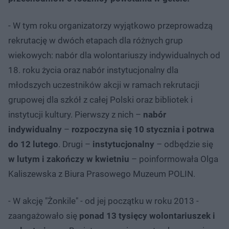
- W tym roku organizatorzy wyjątkowo przeprowadzą
rekrutację w dwóch etapach dla różnych grup
wiekowych: nabór dla wolontariuszy indywidualnych od
18. roku życia oraz nabór instytucjonalny dla
młodszych uczestników akcji w ramach rekrutacji
grupowej dla szkół z całej Polski oraz bibliotek i
instytucji kultury. Pierwszy z nich –
nabór
indywidualny
–
rozpoczyna się 10 stycznia i potrwa
do 12 lutego
. Drugi –
instytucjonalny
– odbędzie się
w lutym i zakończy w kwietniu
– poinformowała Olga
Kaliszewska z Biura Prasowego Muzeum POLIN.
- W akcję "Żonkile" - od jej początku w roku 2013 -
zaangażowało się
ponad 13 tysięcy wolontariuszek i