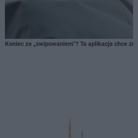
Koniec ze „swipowaniem”? Ta aplikacja chce zm