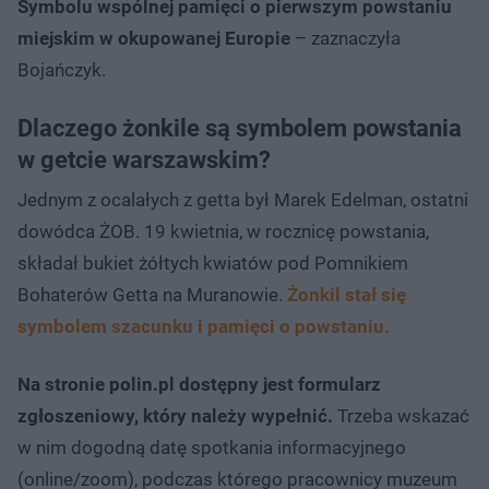
Symbolu wspólnej pamięci o pierwszym powstaniu
miejskim w okupowanej Europie
– zaznaczyła
Bojańczyk.
Dlaczego żonkile są symbolem powstania
w getcie warszawskim?
Jednym z ocalałych z getta był Marek Edelman, ostatni
dowódca ŻOB. 19 kwietnia, w rocznicę powstania,
składał bukiet żółtych kwiatów pod Pomnikiem
Bohaterów Getta na Muranowie.
Żonkil stał się
symbolem szacunku i pamięci o powstaniu.
Na stronie polin.pl dostępny jest formularz
zgłoszeniowy, który należy wypełnić.
Trzeba wskazać
w nim dogodną datę spotkania informacyjnego
(online/zoom), podczas którego pracownicy muzeum