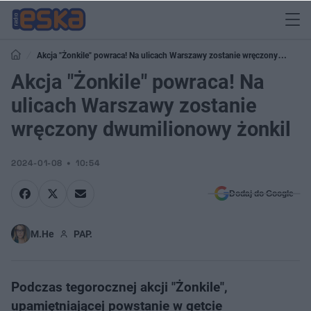
Akcja "Żonkile" powraca! Na ulicach Warszawy zostanie wręczony
dwumilionowy żonkil
Akcja "Żonkile" powraca! Na
ulicach Warszawy zostanie
wręczony dwumilionowy żonkil
2024-01-08
10:54
Dodaj do Google
M.He
PAP.
Podczas tegorocznej akcji "Żonkile",
upamiętniającej powstanie w getcie