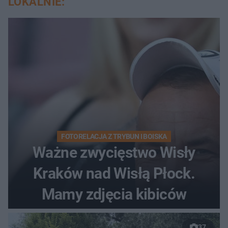
LOKALNIE:
FOTORELACJA Z TRYBUN I BOISKA
Ważne zwycięstwo Wisły
Kraków nad Wisłą Płock.
Mamy zdjęcia kibiców
37