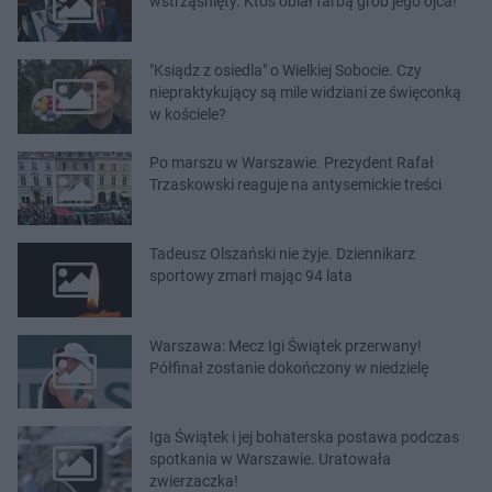
wstrząśnięty. Ktoś oblał farbą grób jego ojca!
"Ksiądz z osiedla" o Wielkiej Sobocie. Czy
niepraktykujący są mile widziani ze święconką
w kościele?
Po marszu w Warszawie. Prezydent Rafał
Trzaskowski reaguje na antysemickie treści
Tadeusz Olszański nie żyje. Dziennikarz
sportowy zmarł mając 94 lata
Warszawa: Mecz Igi Świątek przerwany!
Półfinał zostanie dokończony w niedzielę
Iga Świątek i jej bohaterska postawa podczas
spotkania w Warszawie. Uratowała
zwierzaczka!