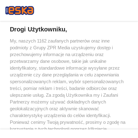
GRAMY
Drogi Użytkowniku,
My, naszych 1162 zaufanych partnerów oraz inne
Żaden utwór zamieszczony w serwisie nie może być powielany i
podmioty z Grupy ZPR Media uzyskujemy dostęp i
rozpowszechniany lub dalej rozpowszechniany w jakikolwiek sposób (w
tym także elektroniczny lub mechaniczny) na jakimkolwiek polu
przechowujemy informacje na urządzeniu oraz
eksploatacji w jakiejkolwiek formie, włącznie z umieszczaniem w Internecie
przetwarzamy dane osobowe, takie jak unikalne
bez pisemnej zgody właściciela praw. Jakiekolwiek użycie lub
identyfikatory, standardowe informacje wysyłane przez
wykorzystanie utworów w całości lub w części z naruszeniem prawa, tzn.
bez właściwej zgody, jest zabronione pod groźbą kary i może być ścigane
urządzenie czy dane przeglądania w celu zapewniania
prawnie.
spersonalizowanych reklam, wybór spersonalizowanych
treści, pomiar reklam i treści, badanie odbiorców oraz
ulepszanie usług. Za zgodą Użytkownika my i Zaufani
Partnerzy możemy używać dokładnych danych
geolokalizacyjnych oraz aktywnie skanować
charakterystykę urządzenia do celów identyfikacji.
Ponieważ cenimy Twoją prywatność, prosimy o zgodę na
O nas
korzystanie z tych technologii poprzez kliknięcie
Informacje prawne
„Akceptuję”. Zgoda jest dobrowolna i zawsze możesz ją