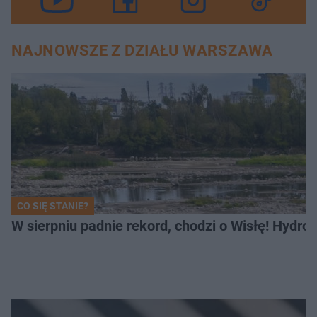
NAJNOWSZE Z DZIAŁU WARSZAWA
CO SIĘ STANIE?
W sierpniu padnie rekord, chodzi o Wisłę! Hydro