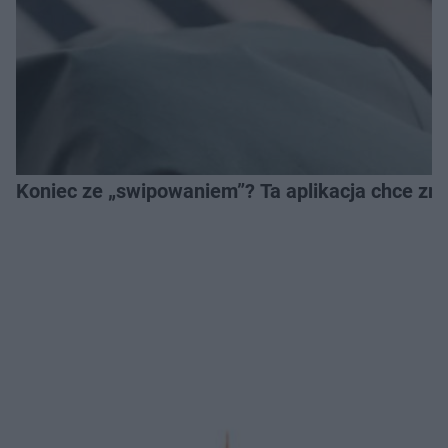
Koniec ze „swipowaniem”? Ta aplikacja chce zm