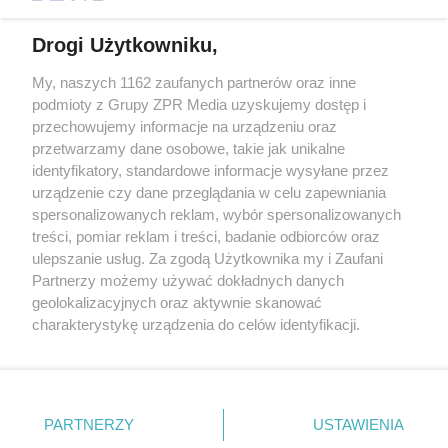
Drogi Użytkowniku,
My, naszych 1162 zaufanych partnerów oraz inne
Żaden utwór zamieszczony w serwisie nie może być powielany i
podmioty z Grupy ZPR Media uzyskujemy dostęp i
rozpowszechniany lub dalej rozpowszechniany w jakikolwiek sposób (w
przechowujemy informacje na urządzeniu oraz
tym także elektroniczny lub mechaniczny) na jakimkolwiek polu
eksploatacji w jakiejkolwiek formie, włącznie z umieszczaniem w
przetwarzamy dane osobowe, takie jak unikalne
Internecie bez pisemnej zgody właściciela praw. Jakiekolwiek użycie lub
identyfikatory, standardowe informacje wysyłane przez
wykorzystanie utworów w całości lub w części z naruszeniem prawa,
tzn. bez właściwej zgody, jest zabronione pod groźbą kary i może być
urządzenie czy dane przeglądania w celu zapewniania
ścigane prawnie.
spersonalizowanych reklam, wybór spersonalizowanych
treści, pomiar reklam i treści, badanie odbiorców oraz
ulepszanie usług. Za zgodą Użytkownika my i Zaufani
Partnerzy możemy używać dokładnych danych
geolokalizacyjnych oraz aktywnie skanować
charakterystykę urządzenia do celów identyfikacji.
Ponieważ cenimy Twoją prywatność, prosimy o zgodę na
O nas
korzystanie z tych technologii poprzez kliknięcie
Informacje prawne
„Akceptuję”. Zgoda jest dobrowolna i zawsze możesz ją
zmienić/wycofać klikając przycisk ustawień prywatności
PARTNERZY
USTAWIENIA
Nasze serwisy
znajdujący się w lewym dolnym rogu strony
. Niektóre