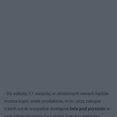
- Do soboty, 17 sierpnia, w obniżonych cenach będzie
można kupić wiele produktów, m.in.: przy zakupie
trzech sztuk wszystkie dostępne
żele pod prysznic
w
specjalnej promocji 2+1 gratis (rabat o wartości