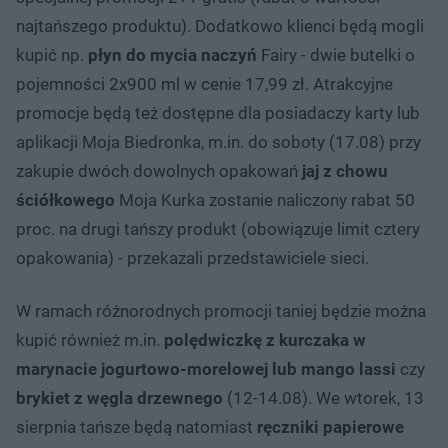
najtańszego produktu). Dodatkowo klienci będą mogli
kupić np.
płyn do mycia naczyń
Fairy - dwie butelki o
pojemności 2x900 ml w cenie 17,99 zł. Atrakcyjne
promocje będą też dostępne dla posiadaczy karty lub
aplikacji Moja Biedronka, m.in. do soboty (17.08) przy
zakupie dwóch dowolnych opakowań
jaj z chowu
ściółkowego
Moja Kurka zostanie naliczony rabat 50
proc. na drugi tańszy produkt (obowiązuje limit cztery
opakowania) - przekazali przedstawiciele sieci.
W ramach różnorodnych promocji taniej będzie można
kupić również m.in.
polędwiczkę z kurczaka w
marynacie jogurtowo-morelowej lub mango lassi
czy
brykiet z węgla drzewnego
(12-14.08). We wtorek, 13
sierpnia tańsze będą natomiast
ręczniki papierowe