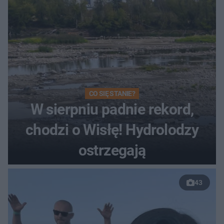
CO SIĘ STANIE?
W sierpniu padnie rekord,
chodzi o Wisłę! Hydrolodzy
ostrzegają
43