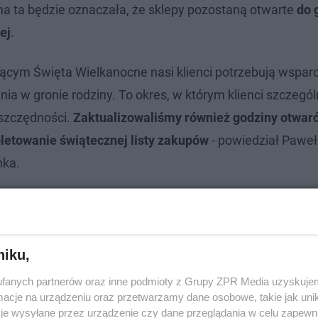
a ta będzie oznaczała, że sklepy pozostaną otwarte
do 
ej
.
ącym Święta Wielkanocne nasi klienci potrzebują wsparc
a w gronie rodziny. To okres, w którym klienci szczególn
szczędności.
Zaktualizowaliśmy również godziny otwar
letowanie świątecznej listy zakupów
- powiedział Paweł 
nka.
4_03_18
niku,
fanych partnerów oraz inne podmioty z Grupy ZPR Media uzyskujem
cje na urządzeniu oraz przetwarzamy dane osobowe, takie jak unika
je wysyłane przez urządzenie czy dane przeglądania w celu zapewn