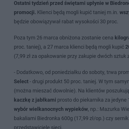
Ostatni tydzień przed świętami upłynie w Biedron
promocji.
Klienci będą mogli kupić taniej m.in.
wsz
będzie obowiązywał rabat wysokości 30 proc.
Poza tym 26 marca obniżona zostanie cena
kilog
proc. taniej), a 27 marca klienci będą mogli kupić
2
(7,99 zł za opakowanie przy zakupie dwóch sztuk z
- Dodatkowo, od poniedziałku do soboty, trwa pro
Select
- drugi produkt 50 proc. taniej. W tym samy
(można mieszać dowolnie). Na klientów poszukują
kaczkę z jabłkami
prosto do piekarnika za jedyne 1
wybór wielkanocnych wypieków
, np.: Mazurka W
bakaliami Biedronka 600g (17,99 zł/op.) czy sernik
przedstawiciele sieci.