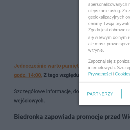
spersonalizowanych re
ulepszanie usług. Za
geolokalizacyjnych or
cenimy Twoją prywatno
Zgoda jest dobrowoln
się w lewym dolnym r
ale masz prawo sprzec
witrynie.
Zapoznaj się z poniż
Jednocześnie warto pamiętać, iż zgodnie z prze
internetowych. Szcze
Prywatności
i
Cookie
godz. 14:00.
Z tego względu Biedronka zdecydował
Szczegółowe informacje, dotyczące godzin otwar
PARTNERZY
wejściowych.
Biedronka zapowiada promocje przed Wi