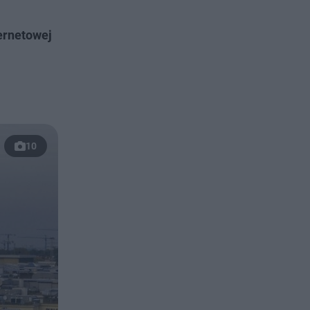
ternetowej
10