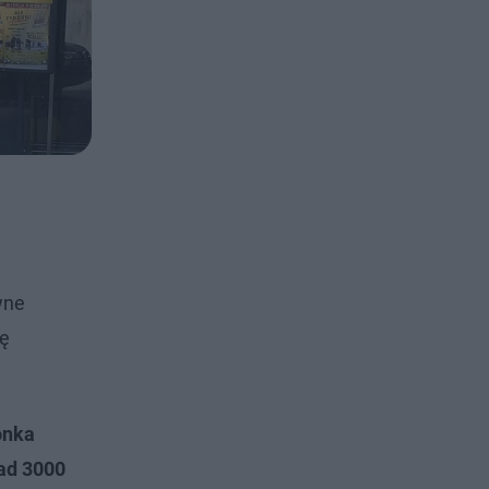
wne
ię
onka
nad 3000