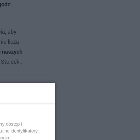
godz.
ia, aby
ie liczą
ć naszych
Stolecki,
y dostęp i
lne identyfikatory,
iania