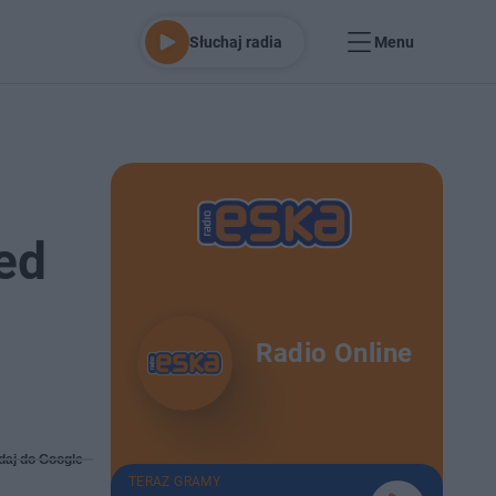
Słuchaj radia
Menu
ed
Radio Online
daj do Google
TERAZ GRAMY