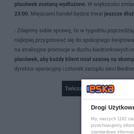
placówek zostaną wydłużone.
W większości zmian
23:00
. Miejscami handel będzie trwał
jeszcze dłuż
- Zdajemy sobie sprawę, że w tygodniu poprzedzaj
najlepiej przygotować się do spokojnego świętowani
na atrakcyjne promocje w duchu biedronkowych o
placówek, aby każdy klient miał szansę na skomp
dyrektor operacyjny i członek zarządu sieci Biedro
Tańczące z promocjami 202
Drogi Użytkow
My, naszych 1162 zau
przechowujemy informa
standardowe informac