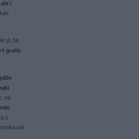
ale i
dukt
9 zł; 58
+1 gratis
ędlin
mąki
c. na
roki
ca z
przekazali