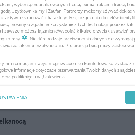
klam, wybór spersonalizowanych treści, pomiar reklam i treści, bad
 zgodą Użytkownika my i Zaufani Partnerzy możemy używać dokład
az aktywnie skanować charakterystykę urządzenia do celów identyfi
ść, prosimy o zgodę na korzystanie z tych technologii poprzez klikn
a i zawsze możesz ją zmienić/wycofać klikając przycisk ustawień pr
ogu strony
. Niektóre rodzaje przetwarzania danych nie wymagaj
iwić się takiemu przetwarzaniu. Preferencje będą miały zastosowanie
szymi informacjami, abyś mógł świadomie i komfortowo korzystać z
pisami w Wielką Sobotę sklepy mogą być otwarte maksy
gółowe informacje dotyczące przetwarzania Twoich danych znajdzi
s
oraz po kliknięciu w „Ustawienia”.
a, że jej markety pozostaną czynne do godz. 13:30.
cia konkretnych sklepów, znaleźć można
przy ich drzwia
USTAWIENIA
elkanocą