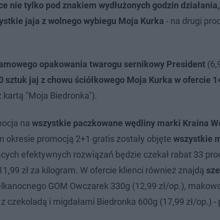
ce nie tylko pod znakiem wydłużonych godzin działania, 
ystkie jaja z wolnego wybiegu Moja Kurka
- na drugi pro
ramowego opakowania twarogu sernikowy President
(6,9
0 sztuk jaj z chowu ściółkowego Moja Kurka w ofercie 1
 kartą "Moja Biedronka").
mocja na
wszystkie paczkowane wędliny marki Kraina W
m okresie promocją 2+1 gratis zostały objęte
wszystkie 
cych efektywnych rozwiązań będzie czekał rabat 33 pro
1,99 zł za kilogram. W ofercie klienci również znajdą
sze
ielkanocnego GOM Owczarek 330g (12,99 zł/op.), makow
 z czekoladą i migdałami Biedronka 600g (17,99 zł/op.) - 