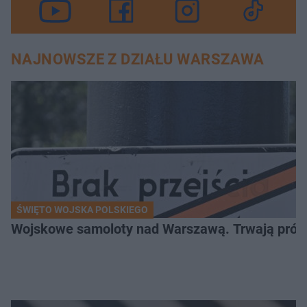
NAJNOWSZE Z DZIAŁU WARSZAWA
ŚWIĘTO WOJSKA POLSKIEGO
Wojskowe samoloty nad Warszawą. Trwają próby d