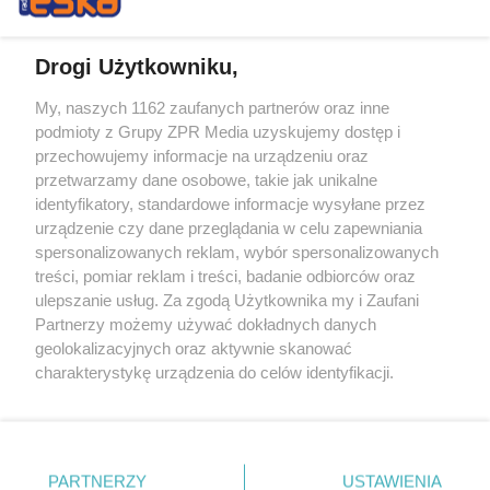
Drogi Użytkowniku,
My, naszych 1162 zaufanych partnerów oraz inne
Żaden utwór zamieszczony w serwisie nie może być powielany i
podmioty z Grupy ZPR Media uzyskujemy dostęp i
rozpowszechniany lub dalej rozpowszechniany w jakikolwiek sposób (w
przechowujemy informacje na urządzeniu oraz
tym także elektroniczny lub mechaniczny) na jakimkolwiek polu
eksploatacji w jakiejkolwiek formie, włącznie z umieszczaniem w
przetwarzamy dane osobowe, takie jak unikalne
Internecie bez pisemnej zgody właściciela praw. Jakiekolwiek użycie lub
identyfikatory, standardowe informacje wysyłane przez
wykorzystanie utworów w całości lub w części z naruszeniem prawa,
tzn. bez właściwej zgody, jest zabronione pod groźbą kary i może być
urządzenie czy dane przeglądania w celu zapewniania
ścigane prawnie.
spersonalizowanych reklam, wybór spersonalizowanych
treści, pomiar reklam i treści, badanie odbiorców oraz
ulepszanie usług. Za zgodą Użytkownika my i Zaufani
Partnerzy możemy używać dokładnych danych
geolokalizacyjnych oraz aktywnie skanować
charakterystykę urządzenia do celów identyfikacji.
Ponieważ cenimy Twoją prywatność, prosimy o zgodę na
O nas
korzystanie z tych technologii poprzez kliknięcie
Informacje prawne
„Akceptuję”. Zgoda jest dobrowolna i zawsze możesz ją
zmienić/wycofać klikając przycisk ustawień prywatności
PARTNERZY
USTAWIENIA
Nasze serwisy