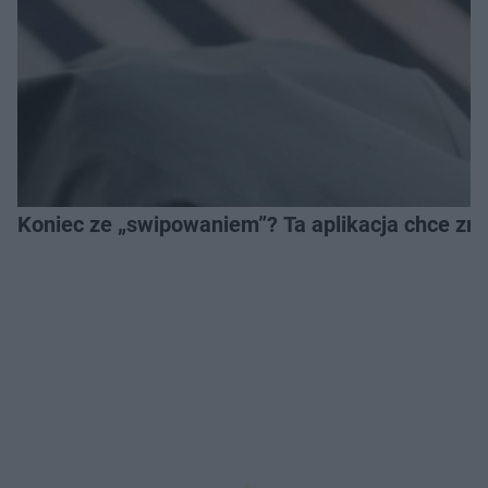
Koniec ze „swipowaniem”? Ta aplikacja chce zm