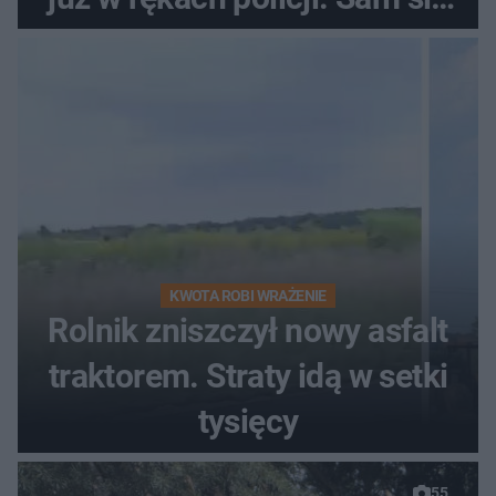
zgłosił
KWOTA ROBI WRAŻENIE
Rolnik zniszczył nowy asfalt
traktorem. Straty idą w setki
tysięcy
55