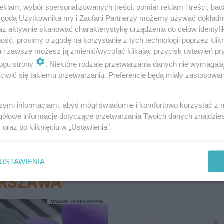
klam, wybór spersonalizowanych treści, pomiar reklam i treści, bad
 zgodą Użytkownika my i Zaufani Partnerzy możemy używać dokład
az aktywnie skanować charakterystykę urządzenia do celów identyfi
ść, prosimy o zgodę na korzystanie z tych technologii poprzez klikn
a i zawsze możesz ją zmienić/wycofać klikając przycisk ustawień pr
ogu strony
. Niektóre rodzaje przetwarzania danych nie wymagaj
la Warszawy-Śródmieścia w Warszawie.
Robertowi A. groz
iwić się takiemu przetwarzaniu. Preferencje będą miały zastosowanie
szymi informacjami, abyś mógł świadomie i komfortowo korzystać z
gółowe informacje dotyczące przetwarzania Twoich danych znajdzi
s
oraz po kliknięciu w „Ustawienia”.
USTAWIENIA
ARSZAWA
MATERIAŁ SPONSOROWANY