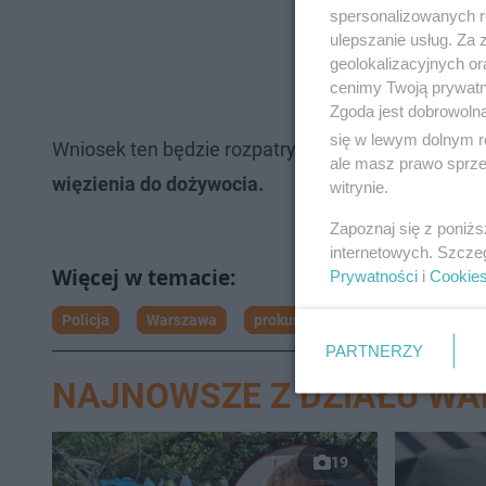
spersonalizowanych re
ulepszanie usług. Za
geolokalizacyjnych or
cenimy Twoją prywatno
Zgoda jest dobrowoln
się w lewym dolnym r
Wniosek ten będzie rozpatrywał Sad Rejonowy d
ale masz prawo sprzec
więzienia do dożywocia.
witrynie.
Zapoznaj się z poniż
internetowych. Szcze
Prywatności
i
Cookie
Policja
Warszawa
prokuratura
Napaść
PARTNERZY
NAJNOWSZE Z DZIAŁU W
19