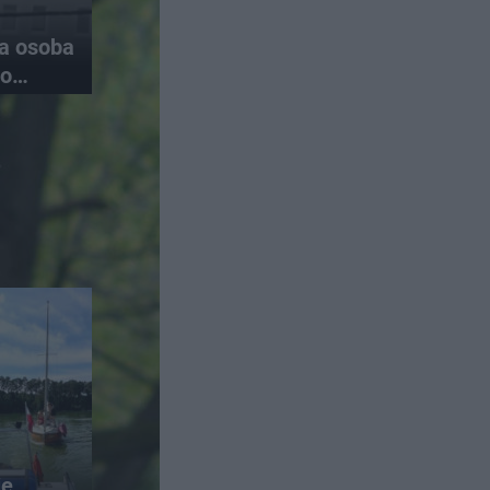
na osoba
do
ie