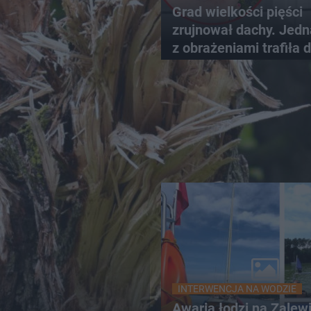
Grad wielkości pięści
zrujnował dachy. Jed
z obrażeniami trafiła 
szpitala
INTERWENCJA NA WODZIE
Awaria łodzi na Zalew