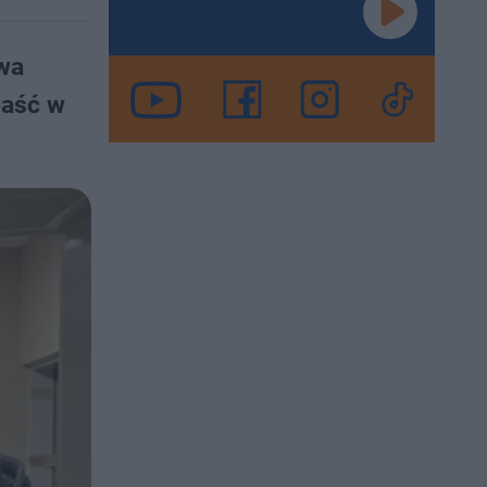
wa
paść w