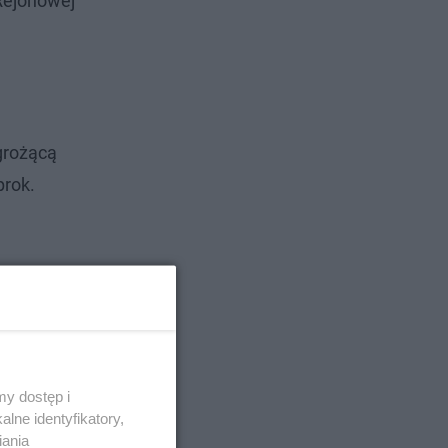
Rejonowej
grożącą
prok.
y dostęp i
lne identyfikatory,
iania