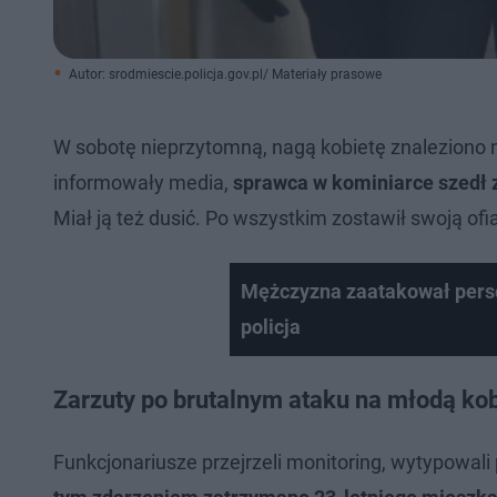
Autor: srodmiescie.policja.gov.pl/ Materiały prasowe
W sobotę nieprzytomną, nagą kobietę znaleziono 
informowały media,
sprawca w kominiarce szedł za
Miał ją też dusić. Po wszystkim zostawił swoją ofiar
Mężczyzna zaatakował person
policja
Zarzuty po brutalnym ataku na młodą ko
Funkcjonariusze przejrzeli monitoring, wytypowali p