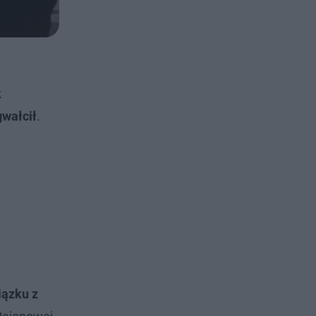
k
gwałcił
.
ązku z