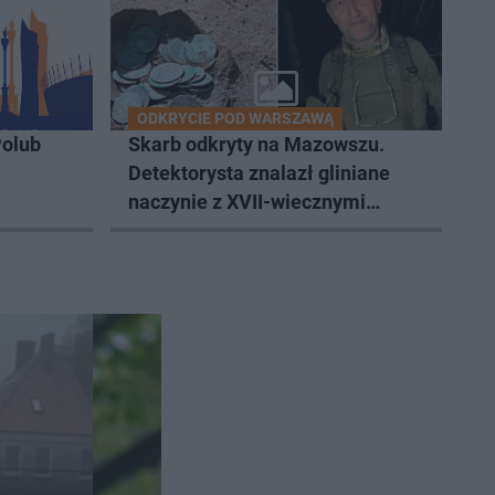
ODKRYCIE POD WARSZAWĄ
olub
Skarb odkryty na Mazowszu.
Detektorysta znalazł gliniane
naczynie z XVII-wiecznymi
monetami