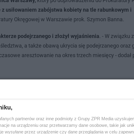
ańca Warszawy,
który po doprowadzeniu do Prokuratury 
 z usiłowaniem zabójstwa kobiety na tle rabunkowym i
uratury Okręgowej w Warszawie prok. Szymon Banna.
kterze podejrzanego i złożył wyjaśnienia
. - W związku z
śledztwa, a także obawą ukrycia się podejrzanego oraz 
czasowe aresztowanie na okres trzech miesięcy - dodał 
niku,
fanych partnerów oraz inne podmioty z Grupy ZPR Media uzyskujem
cje na urządzeniu oraz przetwarzamy dane osobowe, takie jak unika
je wysyłane przez urządzenie czy dane przeglądania w celu zapewn