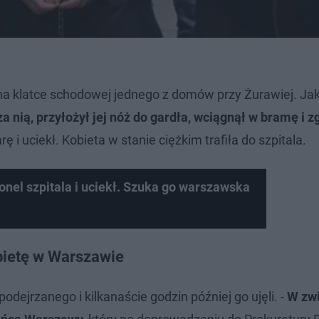
na klatce schodowej jednego z domów przy Żurawiej. Ja
 nią, przyłożył jej nóż do gardła, wciągnął w bramę i z
ę i uciekł. Kobieta w stanie ciężkim trafiła do szpitala.
el szpitala i uciekł. Szuka go warszawska
bietę w Warszawie
odejrzanego i kilkanaście godzin później go ujęli. -
W zwi