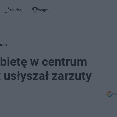
Słuchaj
Wygraj
rzuty
obietę w centrum
 usłyszał zarzuty
Do