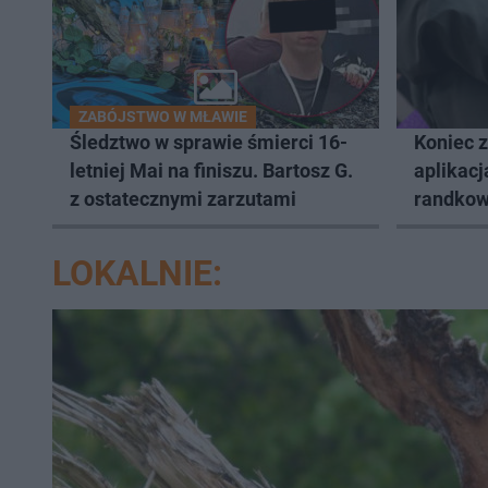
ZABÓJSTWO W MŁAWIE
Śledztwo w sprawie śmierci 16-
Koniec 
letniej Mai na finiszu. Bartosz G.
aplikacj
z ostatecznymi zarzutami
randkow
LOKALNIE: