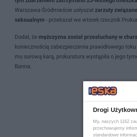
tym zdarzeniem zatrzymano 23-letniego mieszk
Warszawa-Śródmieście usłyszał
zarzuty związane
seksualnym
- przekazał we wtorek rzecznik Prok
Dodał, że
mężczyzna został przesłuchany w chara
koniecznością zabezpieczenia prawidłowego toku 
mu surową karą, prokuratura wystąpiła o jego tym
Banna.
Drogi Użytkow
My, naszych 1162 zau
przechowujemy informa
standardowe informac