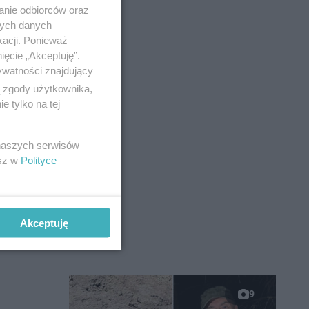
anie odbiorców oraz
nych danych
kacji. Ponieważ
ięcie „Akceptuję”.
ywatności znajdujący
ą zgody użytkownika,
i od 15 lat
 tylko na tej
 naszych serwisów
esz w
Polityce
Akceptuję
9