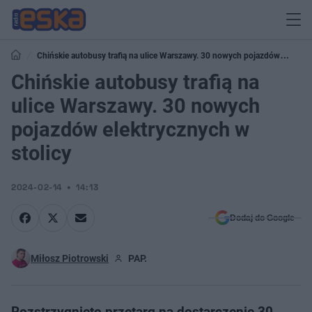
Chińskie autobusy trafią na ulice Warszawy. 30 nowych pojazdów
elektrycznych w stolicy
Chińskie autobusy trafią na
ulice Warszawy. 30 nowych
pojazdów elektrycznych w
stolicy
2024-02-14
14:13
Dodaj do Google
Miłosz Piotrowski
PAP.
Rozstrzygnięto przetarg na dostarczenie 30