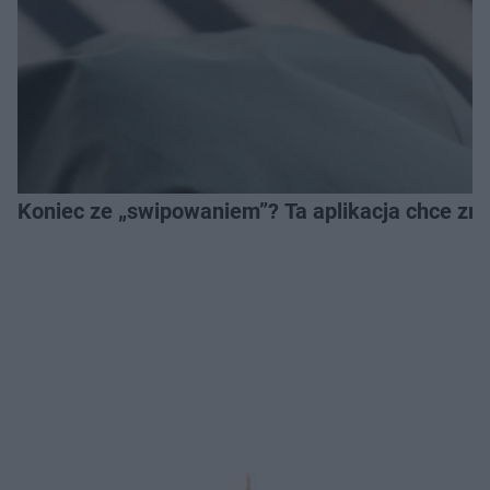
Koniec ze „swipowaniem”? Ta aplikacja chce zm