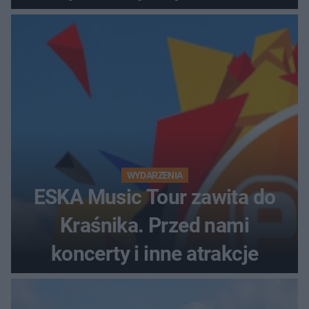
wczesniej problemy z
prawem
WYDARZENIA
ESKA Music Tour zawita do
Kraśnika. Przed nami
koncerty i inne atrakcje