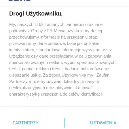
Drogi Użytkowniku,
My, naszych 1162 zaufanych partnerów oraz inne
Żaden utwór zamieszczony w serwisie nie może być powielany i
podmioty z Grupy ZPR Media uzyskujemy dostęp i
rozpowszechniany lub dalej rozpowszechniany w jakikolwiek sposób (w
przechowujemy informacje na urządzeniu oraz
tym także elektroniczny lub mechaniczny) na jakimkolwiek polu
eksploatacji w jakiejkolwiek formie, włącznie z umieszczaniem w
przetwarzamy dane osobowe, takie jak unikalne
Internecie bez pisemnej zgody właściciela praw. Jakiekolwiek użycie lub
identyfikatory, standardowe informacje wysyłane przez
wykorzystanie utworów w całości lub w części z naruszeniem prawa,
tzn. bez właściwej zgody, jest zabronione pod groźbą kary i może być
urządzenie czy dane przeglądania w celu zapewniania
ścigane prawnie.
spersonalizowanych reklam, wybór spersonalizowanych
treści, pomiar reklam i treści, badanie odbiorców oraz
ulepszanie usług. Za zgodą Użytkownika my i Zaufani
Partnerzy możemy używać dokładnych danych
geolokalizacyjnych oraz aktywnie skanować
charakterystykę urządzenia do celów identyfikacji.
Ponieważ cenimy Twoją prywatność, prosimy o zgodę na
O nas
korzystanie z tych technologii poprzez kliknięcie
Informacje prawne
„Akceptuję”. Zgoda jest dobrowolna i zawsze możesz ją
zmienić/wycofać klikając przycisk ustawień prywatności
PARTNERZY
USTAWIENIA
Nasze serwisy
znajdujący się w lewym dolnym rogu strony
. Niektóre