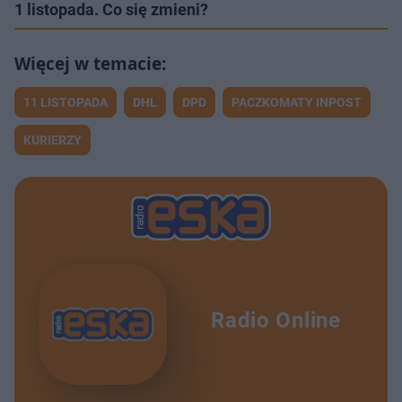
1 listopada. Co się zmieni?
11 LISTOPADA
DHL
DPD
PACZKOMATY INPOST
KURIERZY
Radio Online