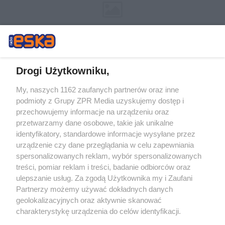
Drogi Użytkowniku,
My, naszych 1162 zaufanych partnerów oraz inne
Żaden utwór zamieszczony w serwisie nie może być powielany i
podmioty z Grupy ZPR Media uzyskujemy dostęp i
rozpowszechniany lub dalej rozpowszechniany w jakikolwiek sposób (w
tym także elektroniczny lub mechaniczny) na jakimkolwiek polu
przechowujemy informacje na urządzeniu oraz
eksploatacji w jakiejkolwiek formie, włącznie z umieszczaniem w
przetwarzamy dane osobowe, takie jak unikalne
Internecie bez pisemnej zgody właściciela praw. Jakiekolwiek użycie lub
identyfikatory, standardowe informacje wysyłane przez
wykorzystanie utworów w całości lub w części z naruszeniem prawa,
tzn. bez właściwej zgody, jest zabronione pod groźbą kary i może być
urządzenie czy dane przeglądania w celu zapewniania
ścigane prawnie.
spersonalizowanych reklam, wybór spersonalizowanych
treści, pomiar reklam i treści, badanie odbiorców oraz
ulepszanie usług. Za zgodą Użytkownika my i Zaufani
Partnerzy możemy używać dokładnych danych
geolokalizacyjnych oraz aktywnie skanować
charakterystykę urządzenia do celów identyfikacji.
Ponieważ cenimy Twoją prywatność, prosimy o zgodę na
O nas