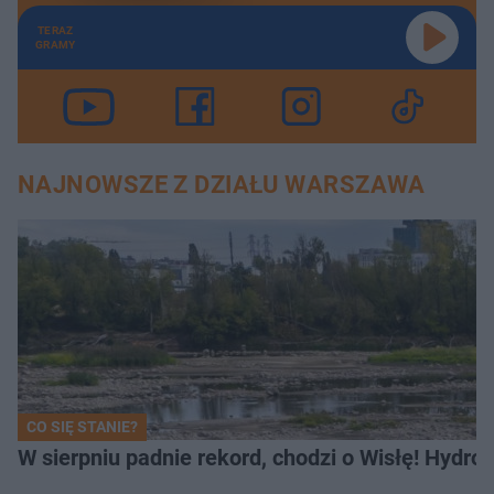
TERAZ
GRAMY
NAJNOWSZE Z DZIAŁU WARSZAWA
CO SIĘ STANIE?
W sierpniu padnie rekord, chodzi o Wisłę! Hydro