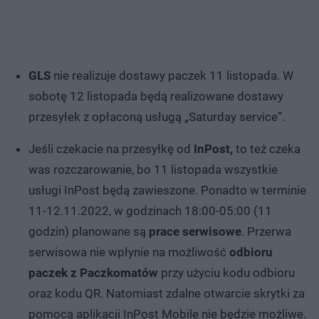
GLS
nie realizuje dostawy paczek 11 listopada. W
sobotę 12 listopada będą realizowane dostawy
przesyłek z opłaconą usługą „Saturday service”.
Jeśli czekacie na przesyłkę od
InPost,
to też czeka
was rozczarowanie, bo 11 listopada wszystkie
usługi InPost będą zawieszone. Ponadto w terminie
11-12.11.2022, w godzinach 18:00-05:00 (11
godzin) planowane są
prace serwisowe
. Przerwa
serwisowa nie wpłynie na możliwość
odbioru
paczek z Paczkomatów
przy użyciu kodu odbioru
oraz kodu QR. Natomiast zdalne otwarcie skrytki za
pomocą aplikacji InPost Mobile nie będzie możliwe.