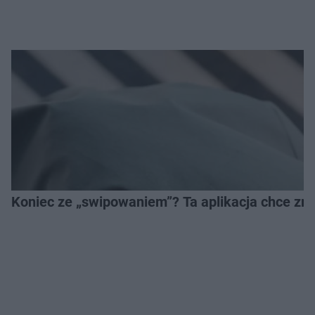
Koniec ze „swipowaniem”? Ta aplikacja chce zm