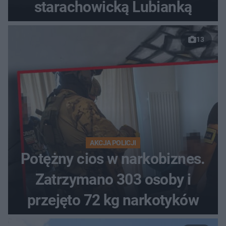
starachowicką Lubianką
13
AKCJA POLICJI
Potężny cios w narkobiznes.
Zatrzymano 303 osoby i
przejęto 72 kg narkotyków