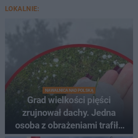
LOKALNIE:
NAWAŁNICA NAD POLSKĄ
Grad wielkości pięści
zrujnował dachy. Jedna
osoba z obrażeniami trafiła
do szpitala