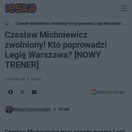
Czesław Michniewicz zwolniony! Kto poprowadzi Legię Warszawa?
[NOWY TRENER]
Czesław Michniewicz
zwolniony! Kto poprowadzi
Legię Warszawa? [NOWY
TRENER]
2021-10-25
16:42
Dodaj do Google
Michał Ciemniewski
STAN
Czesław Michniewicz traci posadę trenera Legii