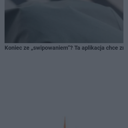
Koniec ze „swipowaniem”? Ta aplikacja chce zm