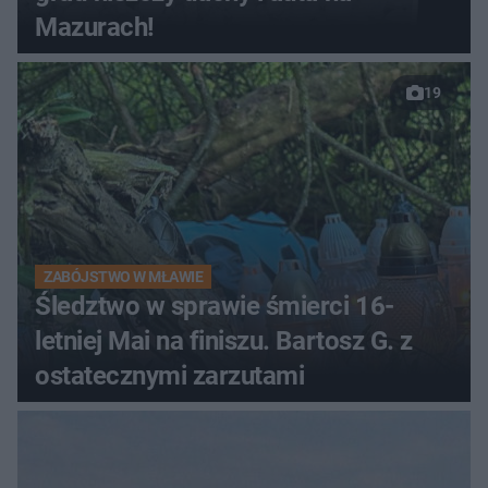
Mazurach!
19
ZABÓJSTWO W MŁAWIE
Śledztwo w sprawie śmierci 16-
letniej Mai na finiszu. Bartosz G. z
ostatecznymi zarzutami