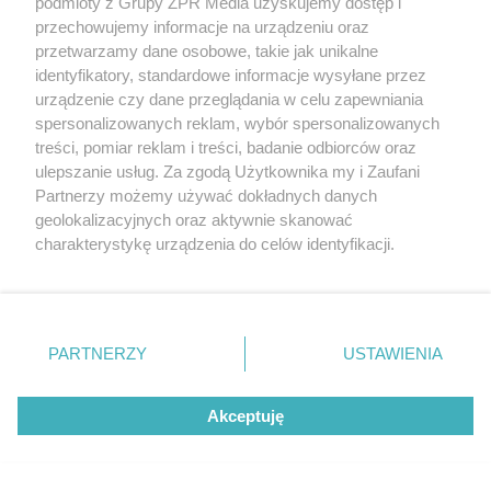
podmioty z Grupy ZPR Media uzyskujemy dostęp i
synchronicznych
przechowujemy informacje na urządzeniu oraz
przetwarzamy dane osobowe, takie jak unikalne
identyfikatory, standardowe informacje wysyłane przez
urządzenie czy dane przeglądania w celu zapewniania
spersonalizowanych reklam, wybór spersonalizowanych
treści, pomiar reklam i treści, badanie odbiorców oraz
ulepszanie usług. Za zgodą Użytkownika my i Zaufani
Partnerzy możemy używać dokładnych danych
geolokalizacyjnych oraz aktywnie skanować
charakterystykę urządzenia do celów identyfikacji.
PIŁKA NOŻNA
Ponieważ cenimy Twoją prywatność, prosimy o zgodę na
Mariusz Misiura wraca do
korzystanie z tych technologii poprzez kliknięcie
„Akceptuję”. Zgoda jest dobrowolna i zawsze możesz ją
Szczecina. Czy Motor Lublin
zmienić/wycofać klikając przycisk ustawień prywatności
PARTNERZY
USTAWIENIA
zaskoczy Pogoń?
znajdujący się w lewym dolnym rogu strony
. Niektóre
rodzaje przetwarzania danych nie wymagają zgody
Akceptuję
ZOBACZ WIĘCEJ
użytkownika, ale masz prawo sprzeciwić się takiemu
przetwarzaniu. Preferencje będą miały zastosowanie tylko
na tej witrynie.