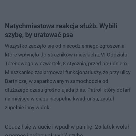
Natychmiastowa reakcja służb. Wybili
szybę, by uratować psa
Wszystko zaczęło się od niecodziennego zgłoszenia,
które wpłynęło do strażników miejskich z VI Oddziału
Terenowego w czwartek, 8 stycznia, przed południem.
Mieszkaniec zaalarmował funkcjonariuszy, że przy ulicy
Bartniczej w zaparkowanym samochodzie od
dłuższego czasu głośno ujada pies. Patrol, który dotarł
na miejsce w ciągu niespełna kwadransa, zastał
zupełnie inny widok.
Obudził się w aucie i wpadł w panikę. 25-latek wołał
o pomoc i próbował wybić szybę