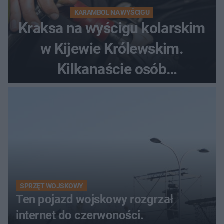
KARAMBOL NA WYŚCIGU
Kraksa na wyścigu kolarskim
w Kijewie Królewskim.
Kilkanaście osób
poszkodowanych, lądował
śmigłowiec LPR
SPRZĘT WOJSKOWY
Ten pojazd wojskowy rozgrzał
internet do czerwoności.