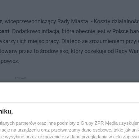
z
, wiceprzewodniczący Rady Miasta. - Koszty działalnośc
cent
. Dodatkowo inflacja, która obecnie jest w Polsce ba
karzy i ich miejsc pracy. Dlatego ze zrozumieniem przy
gotowany przez to środowisko, który oczekuje od Rady W
apowicz.
niku,
fanych partnerów oraz inne podmioty z Grupy ZPR Media uzyskujem
cje na urządzeniu oraz przetwarzamy dane osobowe, takie jak unika
je wysyłane przez urządzenie czy dane przeglądania w celu zapewn