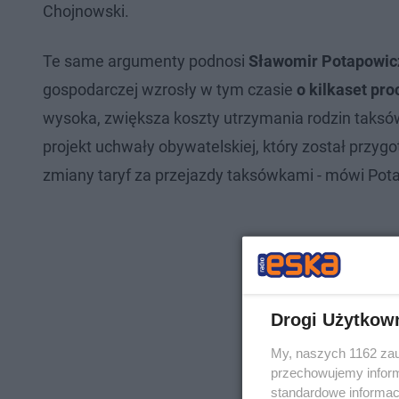
Chojnowski.
Te same argumenty podnosi
Sławomir Potapowic
gospodarczej wzrosły w tym czasie
o kilkaset pro
wysoka, zwiększa koszty utrzymania rodzin taksów
projekt uchwały obywatelskiej, który został przy
zmiany taryf za przejazdy taksówkami - mówi Pot
Drogi Użytkow
My, naszych 1162 zau
przechowujemy informa
standardowe informac