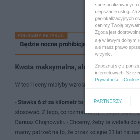
spersonalizowanych re
ulepszanie usług. Za
geolokalizacyjnych or
cenimy Twoją prywatno
Zgoda jest dobrowoln
POLECANY ARTYKUŁ:
się w lewym dolnym r
Będzie nocna prohibicja w Warszawie? Raf
ale masz prawo sprzec
witrynie.
Zapoznaj się z poniż
Kwota maksymalna, ale nie natychmiast
internetowych. Szcze
Prywatności
i
Cookie
W teorii ceny miałyby wzrosnąć
dwukrotnie
. Ale w
PARTNERZY
-
Stawka 6 zł za kilometr to jest stawka maksyma
stosować. Z tego, co rozmawiamy z korporacjami,
Dariusz Chojnowski. - Chcemy, żeby te widełki do
mamy patrzeć na to, że przez kolejne 21 lat nic 