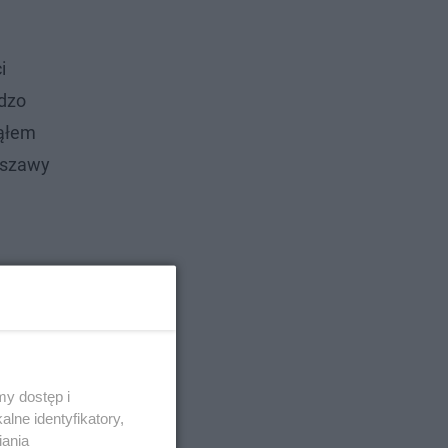
i
rdzo
jąłem
arszawy
y dostęp i
lne identyfikatory,
iania