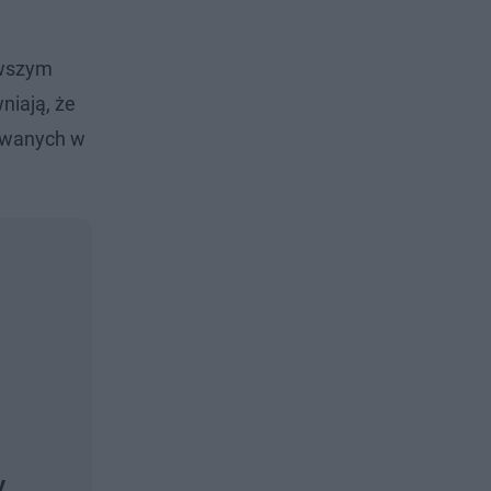
rwszym
niają, że
wanych w
y