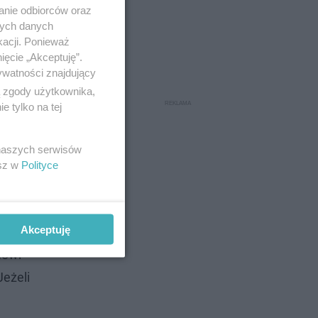
anie odbiorców oraz
nych danych
kacji. Ponieważ
ięcie „Akceptuję”.
ywatności znajdujący
ą zgody użytkownika,
 tylko na tej
 naszych serwisów
esz w
Polityce
Akceptuję
kę
mówi
Jeżeli