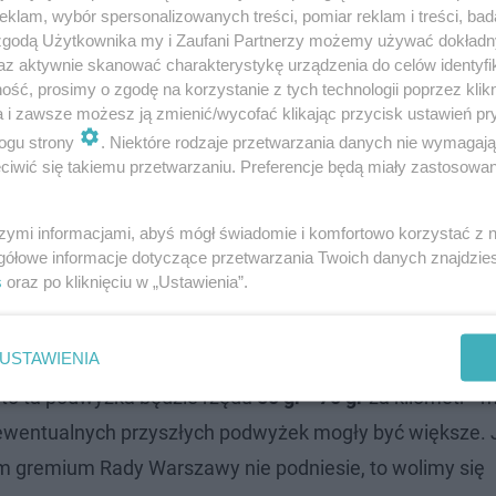
klam, wybór spersonalizowanych treści, pomiar reklam i treści, bad
 zgodą Użytkownika my i Zaufani Partnerzy możemy używać dokład
az aktywnie skanować charakterystykę urządzenia do celów identyfi
ść, prosimy o zgodę na korzystanie z tych technologii poprzez klikn
a i zawsze możesz ją zmienić/wycofać klikając przycisk ustawień pr
ogu strony
. Niektóre rodzaje przetwarzania danych nie wymagaj
ał Trzaskowski musiał zabrać głos
iwić się takiemu przetwarzaniu. Preferencje będą miały zastosowanie
szymi informacjami, abyś mógł świadomie i komfortowo korzystać z
owa
gółowe informacje dotyczące przetwarzania Twoich danych znajdzi
s
oraz po kliknięciu w „Ustawienia”.
 praktyce nie od razu.
USTAWIENIA
lna.
To nie znaczy, że taksówkarze od razu będą tę staw
 to ta podwyżka będzie rzędu
50 gr - 70 gr
za kilometr - 
 ewentualnych przyszłych podwyżek mogły być większe. 
nam gremium Rady Warszawy nie podniesie, to wolimy się