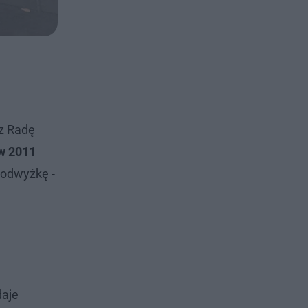
ez Radę
w 2011
 podwyżkę -
daje