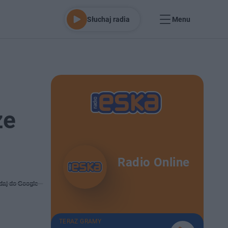
Słuchaj radia
Menu
ze
Radio Online
daj do Google
TERAZ GRAMY