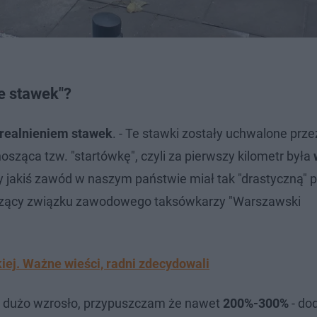
e stawek"?
realnieniem stawek
. - Te stawki zostały uchwalone prz
osząca tzw. "startówkę", czyli za pierwszy kilometr była
 czy jakiś zawód w naszym państwie miał tak "drastyczną"
czący związku zawodowego taksówkarzy "Warszawski
ej. Ważne wieści, radni zdecydowali
 dużo wzrosło, przypuszczam że nawet
200%-300%
- do