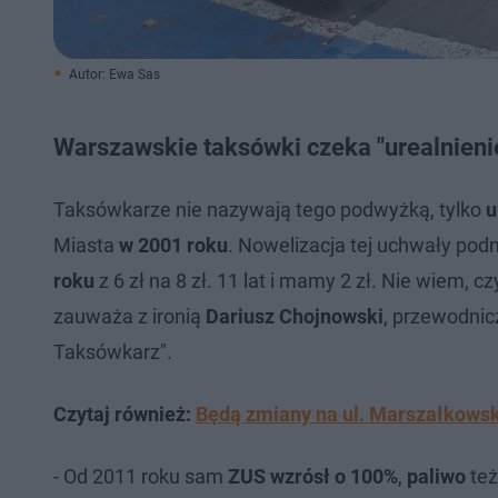
Autor: Ewa Sas
Warszawskie taksówki czeka "urealnieni
Taksówkarze nie nazywają tego podwyżką, tylko
u
Miasta
w 2001 roku
. Nowelizacja tej uchwały podn
roku
z 6 zł na 8 zł. 11 lat i mamy 2 zł. Nie wiem,
zauważa z ironią
Dariusz Chojnowski
, przewodni
Taksówkarz".
Czytaj również:
Będą zmiany na ul. Marszałkowski
- Od 2011 roku sam
ZUS wzrósł o 100%
,
paliwo
też