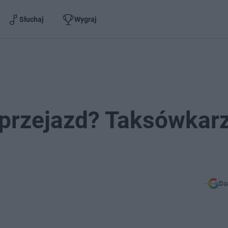
Słuchaj
Wygraj
 przejazd? Taksówkar
Do