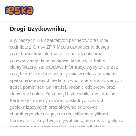
Drogi Użytkowniku,
My, naszych 1162 zaufanych partnerów oraz inne
Żaden utwór zamieszczony w serwisie nie może być powielany i
podmioty z Grupy ZPR Media uzyskujemy dostęp i
rozpowszechniany lub dalej rozpowszechniany w jakikolwiek sposób (w
tym także elektroniczny lub mechaniczny) na jakimkolwiek polu
przechowujemy informacje na urządzeniu oraz
eksploatacji w jakiejkolwiek formie, włącznie z umieszczaniem w Internecie
przetwarzamy dane osobowe, takie jak unikalne
bez pisemnej zgody właściciela praw. Jakiekolwiek użycie lub
wykorzystanie utworów w całości lub w części z naruszeniem prawa, tzn.
identyfikatory, standardowe informacje wysyłane przez
bez właściwej zgody, jest zabronione pod groźbą kary i może być ścigane
urządzenie czy dane przeglądania w celu zapewniania
prawnie.
spersonalizowanych reklam, wybór spersonalizowanych
treści, pomiar reklam i treści, badanie odbiorców oraz
ulepszanie usług. Za zgodą Użytkownika my i Zaufani
Partnerzy możemy używać dokładnych danych
geolokalizacyjnych oraz aktywnie skanować
charakterystykę urządzenia do celów identyfikacji.
O nas
Ponieważ cenimy Twoją prywatność, prosimy o zgodę na
korzystanie z tych technologii poprzez kliknięcie
Informacje prawne
„Akceptuję”. Zgoda jest dobrowolna i zawsze możesz ją