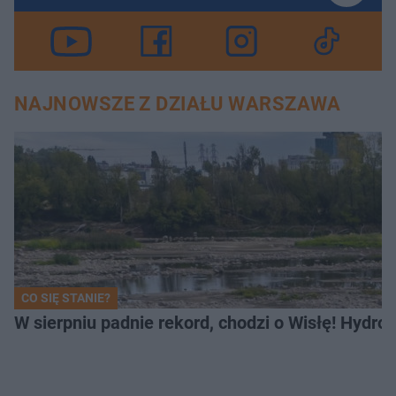
NAJNOWSZE Z DZIAŁU WARSZAWA
CO SIĘ STANIE?
W sierpniu padnie rekord, chodzi o Wisłę! Hydro