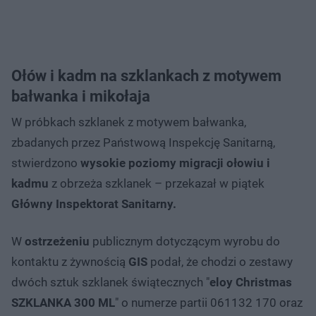
Ołów i kadm na szklankach z motywem
bałwanka i mikołaja
W próbkach szklanek z motywem bałwanka,
zbadanych przez Państwową Inspekcję Sanitarną,
stwierdzono
wysokie poziomy migracji ołowiu i
kadmu
z obrzeża szklanek – przekazał w piątek
Główny Inspektorat Sanitarny.
W
ostrzeżeniu
publicznym dotyczącym wyrobu do
kontaktu z żywnością
GIS
podał, że chodzi o zestawy
dwóch sztuk szklanek świątecznych "
eloy Christmas
SZKLANKA 300 ML
" o numerze partii 061132 170 oraz