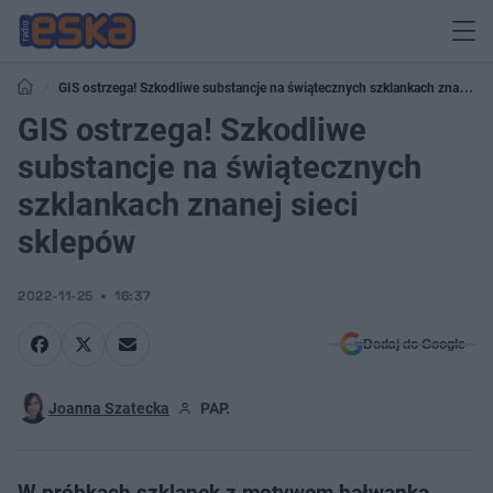
GIS ostrzega! Szkodliwe substancje na świątecznych szklankach znanej
sieci sklepów
GIS ostrzega! Szkodliwe
substancje na świątecznych
szklankach znanej sieci
sklepów
2022-11-25
16:37
Dodaj do Google
Joanna Szatecka
PAP.
W próbkach szklanek z motywem bałwanka,