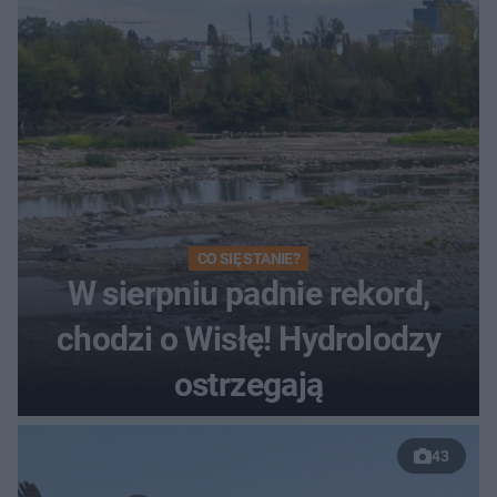
Toruniu
CO SIĘ STANIE?
W sierpniu padnie rekord,
chodzi o Wisłę! Hydrolodzy
ostrzegają
43