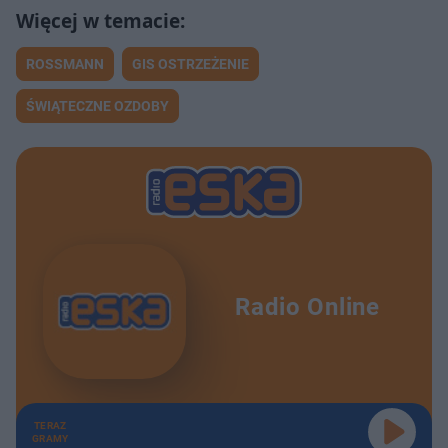
ROSSMANN
GIS OSTRZEŻENIE
ŚWIĄTECZNE OZDOBY
Radio Online
TERAZ
GRAMY