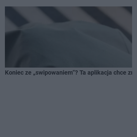
Koniec ze „swipowaniem”? Ta aplikacja chce zm