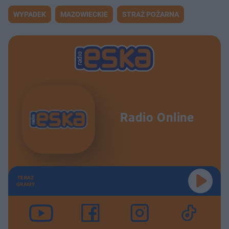
u
o
s
d
WYPADEK
MAZOWIECKIE
STRAŻ POŻARNA
u
Â
Radio Online
TERAZ
GRAMY