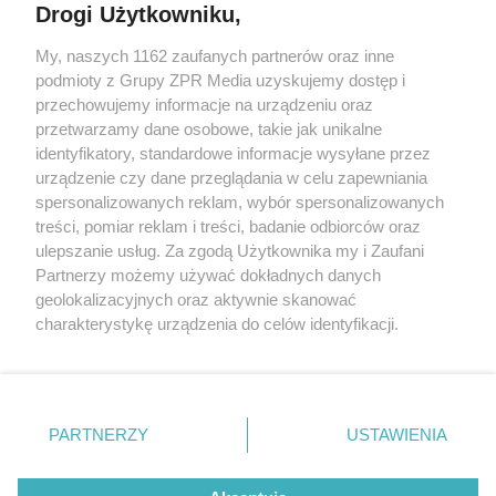
Drogi Użytkowniku,
My, naszych 1162 zaufanych partnerów oraz inne
Żaden utwór zamieszczony w serwisie nie może być powielany i
podmioty z Grupy ZPR Media uzyskujemy dostęp i
rozpowszechniany lub dalej rozpowszechniany w jakikolwiek sposób (w
przechowujemy informacje na urządzeniu oraz
tym także elektroniczny lub mechaniczny) na jakimkolwiek polu
eksploatacji w jakiejkolwiek formie, włącznie z umieszczaniem w
przetwarzamy dane osobowe, takie jak unikalne
Internecie bez pisemnej zgody właściciela praw. Jakiekolwiek użycie lub
identyfikatory, standardowe informacje wysyłane przez
wykorzystanie utworów w całości lub w części z naruszeniem prawa,
tzn. bez właściwej zgody, jest zabronione pod groźbą kary i może być
urządzenie czy dane przeglądania w celu zapewniania
ścigane prawnie.
spersonalizowanych reklam, wybór spersonalizowanych
treści, pomiar reklam i treści, badanie odbiorców oraz
ulepszanie usług. Za zgodą Użytkownika my i Zaufani
Partnerzy możemy używać dokładnych danych
geolokalizacyjnych oraz aktywnie skanować
charakterystykę urządzenia do celów identyfikacji.
Ponieważ cenimy Twoją prywatność, prosimy o zgodę na
O nas
korzystanie z tych technologii poprzez kliknięcie
Informacje prawne
„Akceptuję”. Zgoda jest dobrowolna i zawsze możesz ją
zmienić/wycofać klikając przycisk ustawień prywatności
PARTNERZY
USTAWIENIA
Nasze serwisy
znajdujący się w lewym dolnym rogu strony
. Niektóre
rodzaje przetwarzania danych nie wymagają zgody
© 2026 Grupa ZPR Media