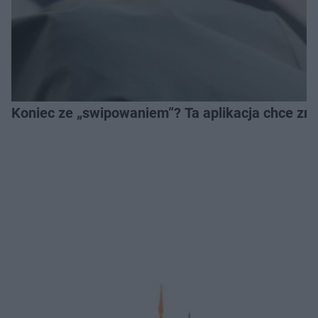
Koniec ze „swipowaniem”? Ta aplikacja chce zm