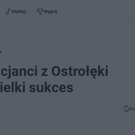
Słuchaj
Wygraj
s
icjanci z Ostrołęki
elki sukces
Do