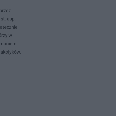
przez
st. asp.
tatecznie
órzy w
łamaniem.
smakołyków.