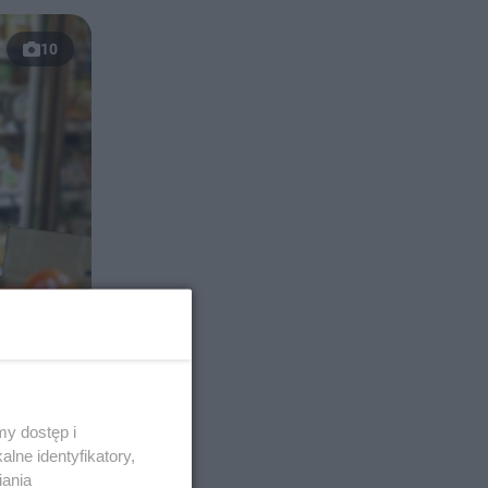
10
y dostęp i
lne identyfikatory,
iania