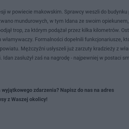
esji w powiecie makowskim. Sprawcy weszli do budynku 
 wezwano mundurowych, w tym Idana ze swoim opiekunem, 
djął trop, za którym podążał przez kilka kilometrów. Os
 włamywaczy. Formalności dopełnili funkcjonariusze, kt
 powiatu. Mężczyźni usłyszeli już zarzuty kradzieży z w
i. Idan zasłużył zaś na nagrodę - najpewniej w postaci 
m wyjątkowego zdarzenia? Napisz do nas na adres
wsy z Waszej okolicy!