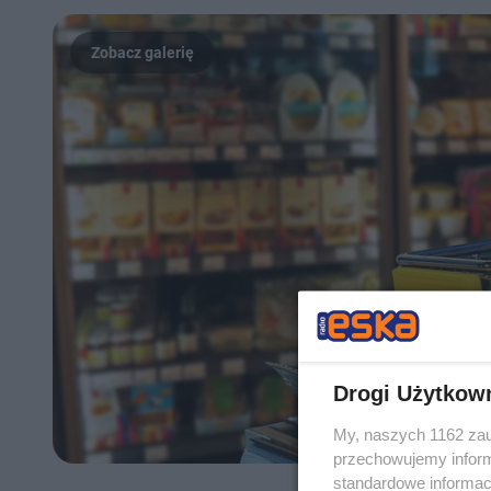
Drogi Użytkow
My, naszych 1162 zau
przechowujemy informa
standardowe informac