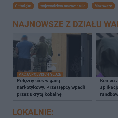
Ostrołęka
województwo mazowieckie
Mazowsze
NAJNOWSZE Z DZIAŁU W
AKCJA POLSKICH SŁUŻB
Potężny cios w gang
Koniec 
narkotykowy. Przestępcy wpadli
aplikacj
przez ukrytą kokainę
randkow
LOKALNIE: