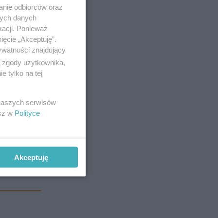
anie odbiorców oraz
nych danych
kacji. Ponieważ
ięcie „Akceptuję”.
ywatności znajdujący
ą zgody użytkownika,
 tylko na tej
 naszych serwisów
esz w
Polityce
Akceptuję