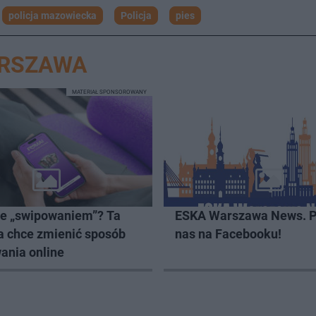
policja mazowiecka
Policja
pies
ARSZAWA
MATERIAŁ SPONSOROWANY
ze „swipowaniem”? Ta
ESKA Warszawa News. P
a chce zmienić sposób
nas na Facebooku!
ania online