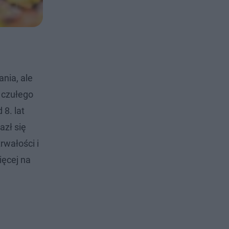
nia, ale
 czułego
8. lat
azł się
rwałości i
ięcej na