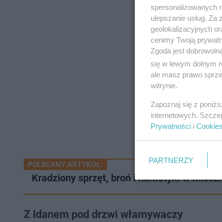
spersonalizowanych re
ulepszanie usług. Za
geolokalizacyjnych or
cenimy Twoją prywatno
Zgoda jest dobrowoln
się w lewym dolnym r
ale masz prawo sprzec
witrynie.
Zapoznaj się z poniż
internetowych. Szcze
Prywatności
i
Cookie
PARTNERZY
POLECANY ARTYKUŁ:
Kradziony sprzęt, broń i narkotyki w miesz
Z Idanem pod drzwi włamywaczy