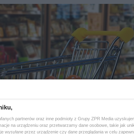
niku,
fanych partnerów oraz inne podmioty z Grupy ZPR Media uzyskujem
cje na urządzeniu oraz przetwarzamy dane osobowe, takie jak unika
je wysyłane przez urządzenie czy dane przeglądania w celu zapewn