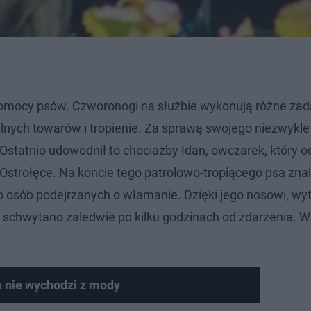
 pomocy psów. Czworonogi na służbie wykonują różne zada
lnych towarów i tropienie. Za sprawą swojego niezwykle
statnio udowodnił to chociażby Idan, owczarek, który od 
 Ostrołęce. Na koncie tego patrolowo-tropiącego psa znal
o osób podejrzanych o włamanie. Dzięki jego nosowi, wyt
schwytano zaledwie po kilku godzinach od zdarzenia. W
 nie wychodzi z mody