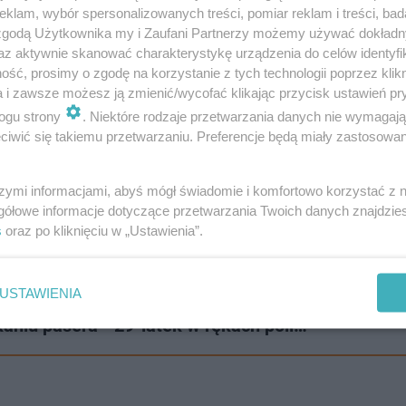
klam, wybór spersonalizowanych treści, pomiar reklam i treści, bad
 zgodą Użytkownika my i Zaufani Partnerzy możemy używać dokład
az aktywnie skanować charakterystykę urządzenia do celów identyfi
ść, prosimy o zgodę na korzystanie z tych technologii poprzez klikn
a i zawsze możesz ją zmienić/wycofać klikając przycisk ustawień pr
ogu strony
. Niektóre rodzaje przetwarzania danych nie wymagaj
iwić się takiemu przetwarzaniu. Preferencje będą miały zastosowanie
szymi informacjami, abyś mógł świadomie i komfortowo korzystać z
gółowe informacje dotyczące przetwarzania Twoich danych znajdzi
s
oraz po kliknięciu w „Ustawienia”.
USTAWIENIA
kaniu pasera - 29-latek w rękach poli…