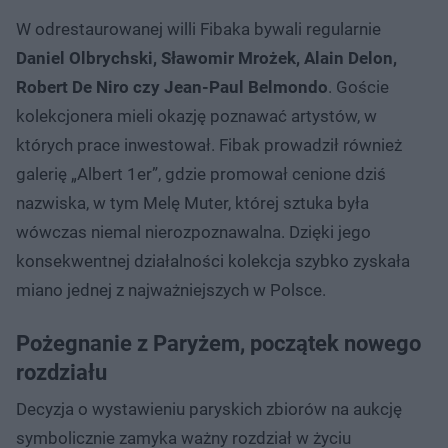
W odrestaurowanej willi Fibaka bywali regularnie
Daniel Olbrychski, Sławomir Mrożek, Alain Delon,
Robert De Niro czy Jean-Paul Belmondo
. Goście
kolekcjonera mieli okazję poznawać artystów, w
których prace inwestował. Fibak prowadził również
galerię „Albert 1er”, gdzie promował cenione dziś
nazwiska, w tym Melę Muter, której sztuka była
wówczas niemal nierozpoznawalna. Dzięki jego
konsekwentnej działalności kolekcja szybko zyskała
miano jednej z najważniejszych w Polsce.
Pożegnanie z Paryżem, początek nowego
rozdziału
Decyzja o wystawieniu paryskich zbiorów na aukcję
symbolicznie zamyka ważny rozdział w życiu