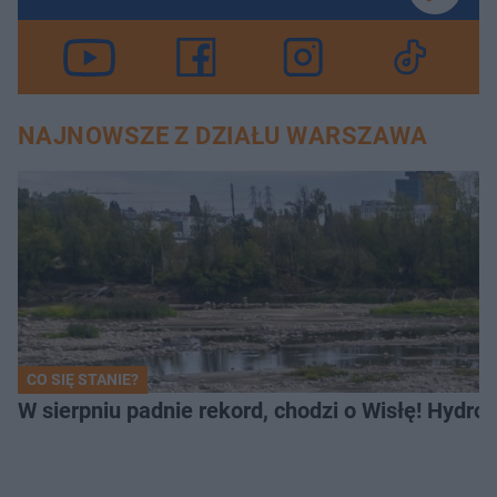
NAJNOWSZE Z DZIAŁU WARSZAWA
CO SIĘ STANIE?
W sierpniu padnie rekord, chodzi o Wisłę! Hydro