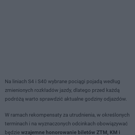
Na liniach S4 i S40 wybrane pociągi pojadą według
zmienionych rozkładów jazdy, dlatego przed każdą
podróżą warto sprawdzić aktualne godziny odjazdów.
W ramach rekompensaty za utrudnienia, w określonych
terminach i na wyznaczonych odcinkach obowiązywać
będzie
wzajemne honorowanie biletów ZTM, KM i