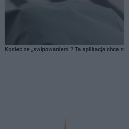
Koniec ze „swipowaniem”? Ta aplikacja chce zm