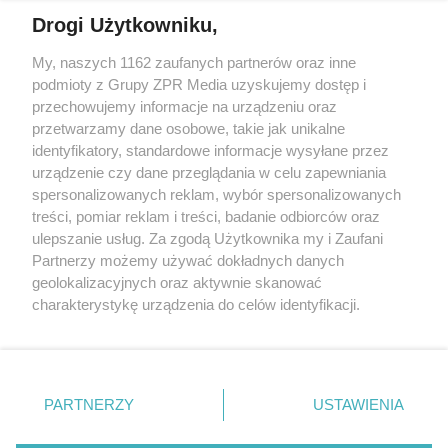
Drogi Użytkowniku,
My, naszych 1162 zaufanych partnerów oraz inne
Żaden utwór zamieszczony w serwisie nie może być powielany i
podmioty z Grupy ZPR Media uzyskujemy dostęp i
rozpowszechniany lub dalej rozpowszechniany w jakikolwiek sposób (w
przechowujemy informacje na urządzeniu oraz
tym także elektroniczny lub mechaniczny) na jakimkolwiek polu
eksploatacji w jakiejkolwiek formie, włącznie z umieszczaniem w
przetwarzamy dane osobowe, takie jak unikalne
Internecie bez pisemnej zgody właściciela praw. Jakiekolwiek użycie lub
identyfikatory, standardowe informacje wysyłane przez
wykorzystanie utworów w całości lub w części z naruszeniem prawa,
tzn. bez właściwej zgody, jest zabronione pod groźbą kary i może być
urządzenie czy dane przeglądania w celu zapewniania
ścigane prawnie.
spersonalizowanych reklam, wybór spersonalizowanych
treści, pomiar reklam i treści, badanie odbiorców oraz
ulepszanie usług. Za zgodą Użytkownika my i Zaufani
Partnerzy możemy używać dokładnych danych
geolokalizacyjnych oraz aktywnie skanować
charakterystykę urządzenia do celów identyfikacji.
Ponieważ cenimy Twoją prywatność, prosimy o zgodę na
O nas
korzystanie z tych technologii poprzez kliknięcie
Informacje prawne
„Akceptuję”. Zgoda jest dobrowolna i zawsze możesz ją
zmienić/wycofać klikając przycisk ustawień prywatności
PARTNERZY
USTAWIENIA
Nasze serwisy
znajdujący się w lewym dolnym rogu strony
. Niektóre
rodzaje przetwarzania danych nie wymagają zgody
© 2026 Grupa ZPR Media