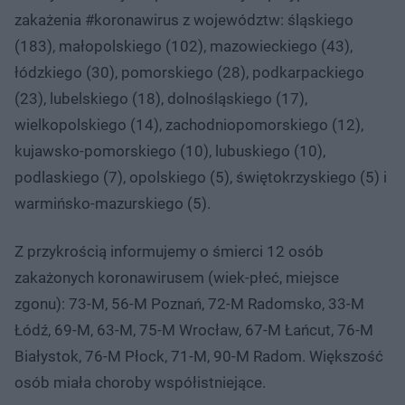
zakażenia #koronawirus z województw: śląskiego
(183), małopolskiego (102), mazowieckiego (43),
łódzkiego (30), pomorskiego (28), podkarpackiego
(23), lubelskiego (18), dolnośląskiego (17),
wielkopolskiego (14), zachodniopomorskiego (12),
kujawsko-pomorskiego (10), lubuskiego (10),
podlaskiego (7), opolskiego (5), świętokrzyskiego (5) i
warmińsko-mazurskiego (5).
Z przykrością informujemy o śmierci 12 osób
zakażonych koronawirusem (wiek-płeć, miejsce
zgonu): 73-M, 56-M Poznań, 72-M Radomsko, 33-M
Łódź, 69-M, 63-M, 75-M Wrocław, 67-M Łańcut, 76-M
Białystok, 76-M Płock, 71-M, 90-M Radom. Większość
osób miała choroby współistniejące.