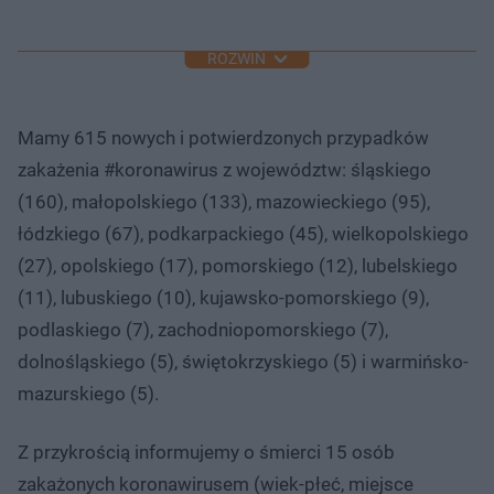
ROZWIŃ
Mamy 615 nowych i potwierdzonych przypadków
zakażenia #koronawirus z województw: śląskiego
(160), małopolskiego (133), mazowieckiego (95),
łódzkiego (67), podkarpackiego (45), wielkopolskiego
(27), opolskiego (17), pomorskiego (12), lubelskiego
(11), lubuskiego (10), kujawsko-pomorskiego (9),
podlaskiego (7), zachodniopomorskiego (7),
dolnośląskiego (5), świętokrzyskiego (5) i warmińsko-
mazurskiego (5).
Z przykrością informujemy o śmierci 15 osób
zakażonych koronawirusem (wiek-płeć, miejsce