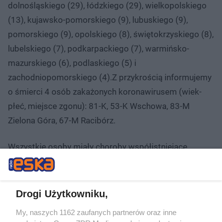
dolnośląskiego (29), łódzkiego (29), wielkopolskiego
(13), kujawsko-pomorskiego (9), lubuskiego (9),
pomorskiego (9), opolskiego (8), świętokrzyskiego (8),
lubelskiego (7), podkarpackiego (7), warmińsko-
mazurskiego (6), podlaskiego (5) i
zachodniopomorskiego (4).Z przykrością informujemy
o śmierci 4 osób zakażonych koronawirusem (wiek-
płeć, miejsce zgonu): 81-K, 53-K Wschowa, 83-M
Zielona Góra, 67-M Racibórz.
Wszystkie osoby miały choroby współistniejące.
Liczba zakażonych koronawirusem: 42 038/1 655
(wszystkie pozytywne przypadki/w tym osoby zmarłe)
Drogi Użytkowniku,
My, naszych 1162 zaufanych partnerów oraz inne
? W ciągu doby wykonano ponad 27,1 tys. testów na