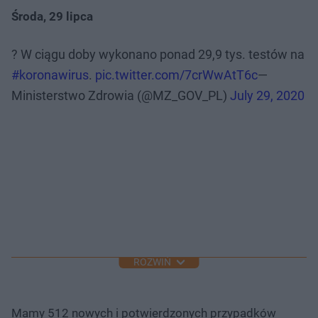
Środa, 29 lipca
? W ciągu doby wykonano ponad 29,9 tys. testów na
#koronawirus
.
pic.twitter.com/7crWwAtT6c
—
Ministerstwo Zdrowia (@MZ_GOV_PL)
July 29, 2020
ROZWIŃ
Mamy 512 nowych i potwierdzonych przypadków