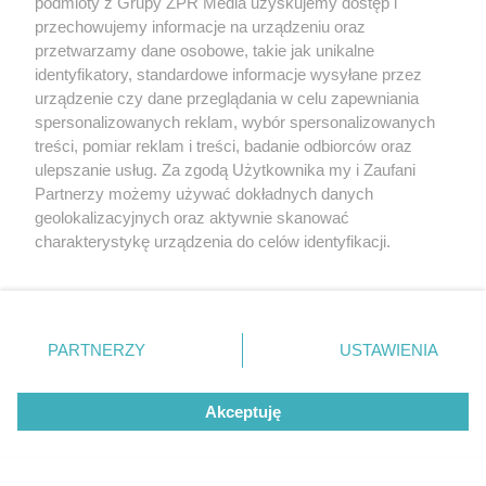
podmioty z Grupy ZPR Media uzyskujemy dostęp i
#koronawirus
.
pic.twitter.com/mPtxq0Ejvr
—
przechowujemy informacje na urządzeniu oraz
Ministerstwo Zdrowia (@MZ_GOV_PL)
July 23, 2020
przetwarzamy dane osobowe, takie jak unikalne
identyfikatory, standardowe informacje wysyłane przez
urządzenie czy dane przeglądania w celu zapewniania
spersonalizowanych reklam, wybór spersonalizowanych
treści, pomiar reklam i treści, badanie odbiorców oraz
ulepszanie usług. Za zgodą Użytkownika my i Zaufani
Partnerzy możemy używać dokładnych danych
geolokalizacyjnych oraz aktywnie skanować
charakterystykę urządzenia do celów identyfikacji.
Ponieważ cenimy Twoją prywatność, prosimy o zgodę na
korzystanie z tych technologii poprzez kliknięcie
ROZWIŃ
„Akceptuję”. Zgoda jest dobrowolna i zawsze możesz ją
zmienić/wycofać klikając przycisk ustawień prywatności
PARTNERZY
USTAWIENIA
znajdujący się w lewym dolnym rogu strony
. Niektóre
Mamy 418 nowych i potwierdzonych przypadków
rodzaje przetwarzania danych nie wymagają zgody
zakażenia #koronawirus z województw: śląskiego
Akceptuję
użytkownika, ale masz prawo sprzeciwić się takiemu
przetwarzaniu. Preferencje będą miały zastosowanie tylko
(110), mazowieckiego (104), małopolskiego (75),
na tej witrynie.
łódzkiego (33), opolskiego (21), podkarpackiego (20),