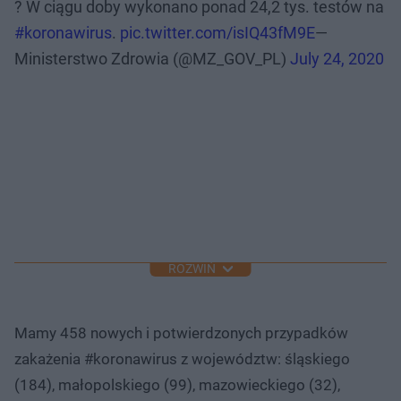
? W ciągu doby wykonano ponad 24,2 tys. testów na
#koronawirus
.
pic.twitter.com/isIQ43fM9E
—
Ministerstwo Zdrowia (@MZ_GOV_PL)
July 24, 2020
ROZWIŃ
Mamy 458 nowych i potwierdzonych przypadków
zakażenia #koronawirus z województw: śląskiego
(184), małopolskiego (99), mazowieckiego (32),