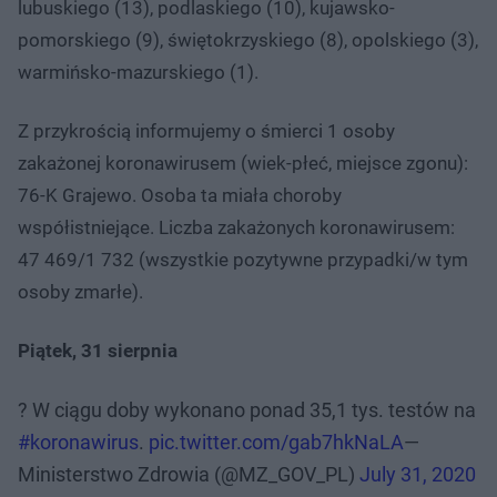
lubuskiego (13), podlaskiego (10), kujawsko-
pomorskiego (9), świętokrzyskiego (8), opolskiego (3),
warmińsko-mazurskiego (1).
Z przykrością informujemy o śmierci 1 osoby
zakażonej koronawirusem (wiek-płeć, miejsce zgonu):
76-K Grajewo. Osoba ta miała choroby
współistniejące. Liczba zakażonych koronawirusem:
47 469/1 732 (wszystkie pozytywne przypadki/w tym
osoby zmarłe).
Piątek, 31 sierpnia
? W ciągu doby wykonano ponad 35,1 tys. testów na
#koronawirus
.
pic.twitter.com/gab7hkNaLA
—
Ministerstwo Zdrowia (@MZ_GOV_PL)
July 31, 2020