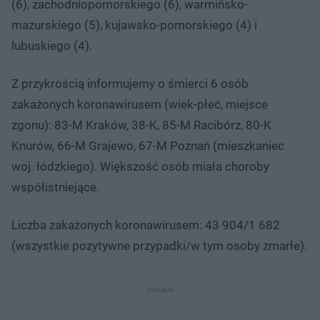
(6), zachodniopomorskiego (6), warmińsko-
mazurskiego (5), kujawsko-pomorskiego (4) i
lubuskiego (4).
Z przykrością informujemy o śmierci 6 osób
zakażonych koronawirusem (wiek-płeć, miejsce
zgonu): 83-M Kraków, 38-K, 85-M Racibórz, 80-K
Knurów, 66-M Grajewo, 67-M Poznań (mieszkaniec
woj. łódzkiego). Większość osób miała choroby
współistniejące.
Liczba zakażonych koronawirusem: 43 904/1 682
(wszystkie pozytywne przypadki/w tym osoby zmarłe).