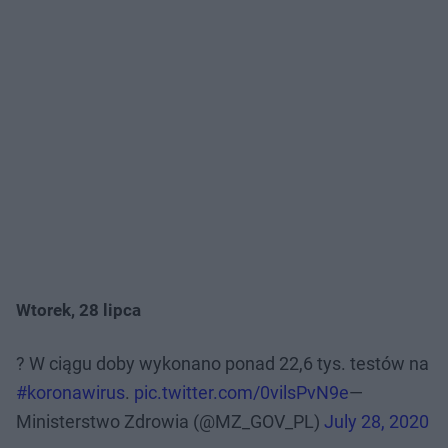
Wtorek, 28 lipca
? W ciągu doby wykonano ponad 22,6 tys. testów na
#koronawirus
.
pic.twitter.com/0vilsPvN9e
—
Ministerstwo Zdrowia (@MZ_GOV_PL)
July 28, 2020