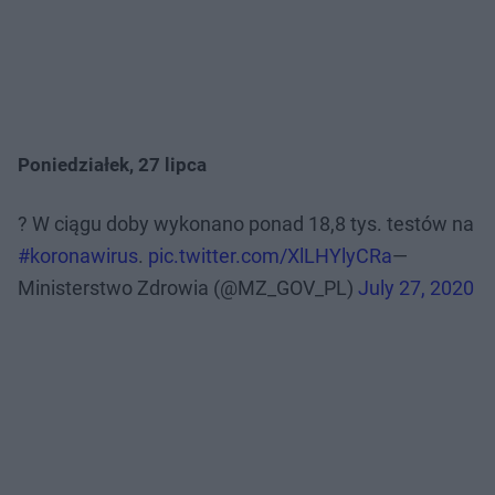
Poniedziałek, 27 lipca
? W ciągu doby wykonano ponad 18,8 tys. testów na
#koronawirus
.
pic.twitter.com/XlLHYlyCRa
—
Ministerstwo Zdrowia (@MZ_GOV_PL)
July 27, 2020