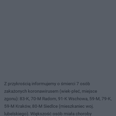
Z przykrością informujemy o śmierci 7 osób
zakażonych koronawirusem (wiek-płeć, miejsce
zgonu): 83-K, 70-M Radom, 91-K Wschowa, 59-M, 79-K,
59-M Kraków, 80-M Siedlce (mieszkaniec woj.
lubelskiego). Większość osób miała choroby