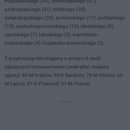
mazowieckiego (49), dolnośląskiego (47),
podkarpackiego (41), łódzkiego (39),
świętokrzyskiego (26), pomorskiego (17), podlaskiego
(15), zachodniopomorskiego (15), lubelskiego (8),
opolskiego (7), lubuskiego (5), warmińsko-
mazurskiego (4) i kujawsko-pomorskiego (3).
Z przykrością informujemy o śmierci 6 osób
zakażonych koronawirusem (wiek-płeć, miejsce
zgonu): 83-M Kraków, 90-K Racibórz, 78-M Gliwice, 60-
M Łańcut, 87-K Przemyśl, 91-M Poznań.