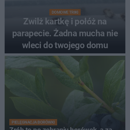
DOMOWE TRIKI
Zwilż kartkę i połóż na
parapecie. Żadna mucha nie
wleci do twojego domu
PIELĘGNACJA BORÓWKI
Zrób to po zebraniu borówek, a za