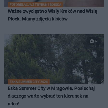
FOTORELACJA Z TRYBUN I BOISKA
Ważne zwycięstwo Wisły Kraków nad Wisłą
Płock. Mamy zdjęcia kibiców
37
ESKA SUMMER CITY 2026
Eska Summer City w Mrągowie. Posłuchaj
dlaczego warto wybrać ten kierunek na
urlop!