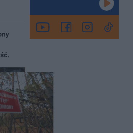
ony
ość.