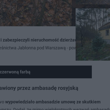
i i zabezpieczyli nieruchomość dzierżawioną przez Am
eśnictwa Jabłonna pod Warszawą - powiedział wiceminis
czerwoną farbą
żawiony przez ambasadę rosyjską
two
wypowiedziało ambasadzie umowę ze skutkiem
zynszu. Dodał, że mimo wielokrotnych wezwań ambasada