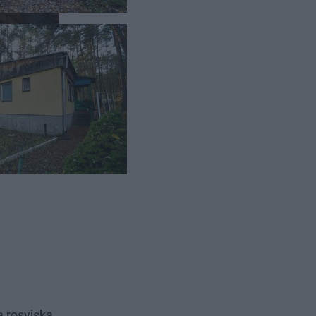
basadę
ter Siarka
 rosyjska