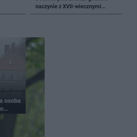
naczynie z XVII-wiecznymi
monetami
na osoba
do