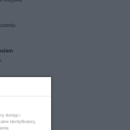
ńczeniu
 osiem
m
:
y dostęp i
lne identyfikatory,
iania