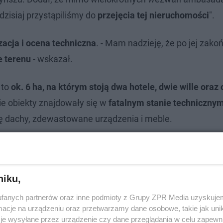
dzisiaj przystąpiliśmy do
przejęcia tej nieruchomości
".
acja i ocena techniczna
. - Mam nadzieję, że po jej zako
 terenu
- wskazał.
 to
ok. 6 ha, na którym stoją dwa hotele, dwie wille oraz
kie obiekty znajdowały się w
fatalnym stanie techniczny
ię dachy, zdewastowane urządzenia i meble.
niku,
fanych partnerów oraz inne podmioty z Grupy ZPR Media uzyskujem
cje na urządzeniu oraz przetwarzamy dane osobowe, takie jak unika
je wysyłane przez urządzenie czy dane przeglądania w celu zapewn