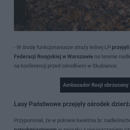
- W środę funkcjonariusze straży leśnej LP
przejęl
Federacji Rosyjskiej w Warszawie
na terenie nadl
na konferencji przed ośrodkiem w Skubiance.
Ambasador Rosji obrzucony 
Lasy Państwowe przejęły ośrodek dzier
Przypomniał, że w połowie kwietnia br. nadleśnic
natychmiastowym
w związku z nieuiszczaniem c