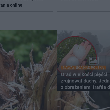
ania online
NAWAŁNICA NAD POLSKĄ
Grad wielkości pięści
zrujnował dachy. Jed
z obrażeniami trafiła 
szpitala