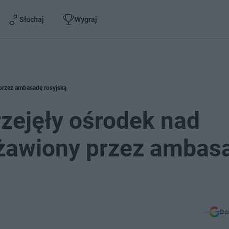
Słuchaj
Wygraj
przez ambasadę rosyjską
zejęły ośrodek nad
rżawiony przez ambas
Do