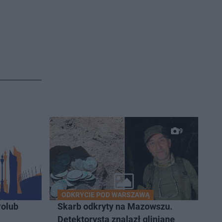
9
ODKRYCIE POD WARSZAWĄ
olub
Skarb odkryty na Mazowszu.
Detektorysta znalazł gliniane