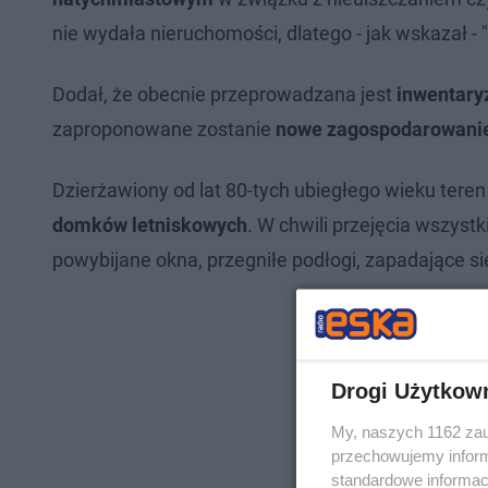
nie wydała nieruchomości, dlatego - jak wskazał - "
Dodał, że obecnie przeprowadzana jest
inwentaryz
zaproponowane zostanie
nowe zagospodarowanie
Dzierżawiony od lat 80-tych ubiegłego wieku teren
domków letniskowych
. W chwili przejęcia wszyst
powybijane okna, przegniłe podłogi, zapadające s
Drogi Użytkow
My, naszych 1162 zau
przechowujemy informa
standardowe informac