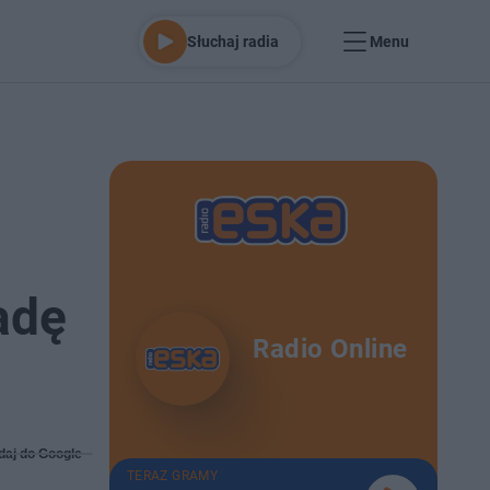
Słuchaj radia
Menu
adę
Radio Online
daj do Google
TERAZ GRAMY