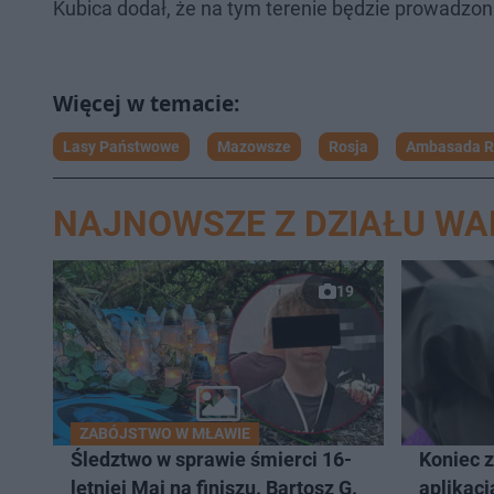
Kubica dodał, że na tym terenie będzie prowadzo
Lasy Państwowe
Mazowsze
Rosja
Ambasada R
NAJNOWSZE Z DZIAŁU W
19
ZABÓJSTWO W MŁAWIE
Śledztwo w sprawie śmierci 16-
Koniec 
letniej Mai na finiszu. Bartosz G.
aplikacj