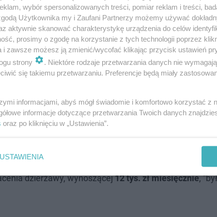
klam, wybór spersonalizowanych treści, pomiar reklam i treści, bad
 zgodą Użytkownika my i Zaufani Partnerzy możemy używać dokład
az aktywnie skanować charakterystykę urządzenia do celów identyfi
ść, prosimy o zgodę na korzystanie z tych technologii poprzez klikn
a i zawsze możesz ją zmienić/wycofać klikając przycisk ustawień pr
ogu strony
. Niektóre rodzaje przetwarzania danych nie wymagaj
iwić się takiemu przetwarzaniu. Preferencje będą miały zastosowanie
. Wpadł w zaporę, latarnię i drzewo, znalazły go strażn
szymi informacjami, abyś mógł świadomie i komfortowo korzystać z
o. dyrektora generalnego Lasów Państwowych Józef Kubi
gółowe informacje dotyczące przetwarzania Twoich danych znajdzi
czerpane". Pytany o wartość nieruchomości, powiedział,
s
oraz po kliknięciu w „Ustawienia”.
USTAWIENIA
dów, by rościć sobie jakieś prawa
- wskazał. Zaznaczył, 
cenia dzierżawy, wynoszącej
12 tys. zł miesięcznie
, "b