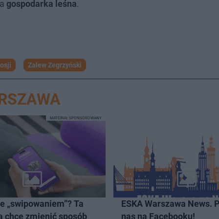
na
gospodarka leśna
.
osji
Zalew Zegrzyński
ARSZAWA
MATERIAŁ SPONSOROWANY
ze „swipowaniem”? Ta
ESKA Warszawa News. P
a chce zmienić sposób
nas na Facebooku!