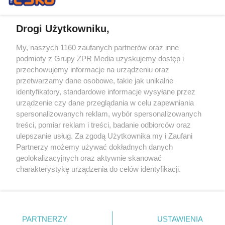
Drogi Użytkowniku,
My, naszych 1160 zaufanych partnerów oraz inne
Żaden utwór zamieszczony w serwisie nie może być powielany i
podmioty z Grupy ZPR Media uzyskujemy dostęp i
rozpowszechniany lub dalej rozpowszechniany w jakikolwiek sposób (w
tym także elektroniczny lub mechaniczny) na jakimkolwiek polu
przechowujemy informacje na urządzeniu oraz
eksploatacji w jakiejkolwiek formie, włącznie z umieszczaniem w
przetwarzamy dane osobowe, takie jak unikalne
Internecie bez pisemnej zgody właściciela praw. Jakiekolwiek użycie lub
identyfikatory, standardowe informacje wysyłane przez
wykorzystanie utworów w całości lub w części z naruszeniem prawa,
tzn. bez właściwej zgody, jest zabronione pod groźbą kary i może być
urządzenie czy dane przeglądania w celu zapewniania
ścigane prawnie.
spersonalizowanych reklam, wybór spersonalizowanych
treści, pomiar reklam i treści, badanie odbiorców oraz
ulepszanie usług. Za zgodą Użytkownika my i Zaufani
Partnerzy możemy używać dokładnych danych
geolokalizacyjnych oraz aktywnie skanować
charakterystykę urządzenia do celów identyfikacji.
Ponieważ cenimy Twoją prywatność, prosimy o zgodę na
O nas
korzystanie z tych technologii poprzez kliknięcie
Informacje prawne
„Akceptuję”. Zgoda jest dobrowolna i zawsze możesz ją
zmienić/wycofać klikając przycisk ustawień prywatności
PARTNERZY
USTAWIENIA
Nasze serwisy