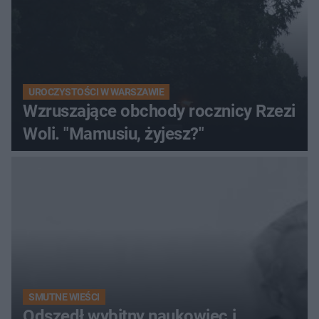
UROCZYSTOŚCI W WARSZAWIE
Wzruszające obchody rocznicy Rzezi
Woli. "Mamusiu, żyjesz?"
SMUTNE WIEŚCI
Odszedł wybitny naukowiec i