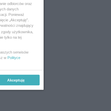
anie odbiorców oraz
nych danych
kacji. Ponieważ
3). Liczba
ięcie „Akceptuję”.
ywatności znajdujący
ą zgody użytkownika,
 tylko na tej
 naszych serwisów
esz w
Polityce
Akceptuję