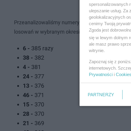
spersonalizowanych re
ulepszanie usług. Za
geolokalizacyjnych or
Przeanalizowaliśmy numery, które
najczęściej był
cenimy Twoją prywatno
Zgoda jest dobrowoln
losowań w wybranym okresie:
2898.
się w lewym dolnym r
ale masz prawo sprzec
6 -
385 razy
witrynie.
38 -
382
Zapoznaj się z poniż
4 -
381
internetowych. Szcze
Prywatności
i
Cookie
24 -
377
13 -
376
46 -
371
PARTNERZY
15 -
370
28 -
370
21 -
369