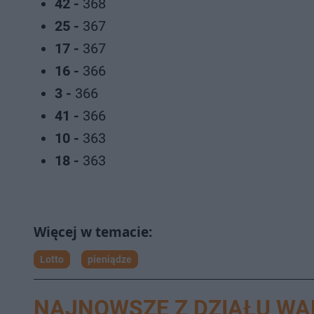
42 -
368
25 -
367
17 -
367
16 -
366
3 -
366
41 -
366
10 -
363
18 -
363
Lotto
pieniądze
NAJNOWSZE Z DZIAŁU W