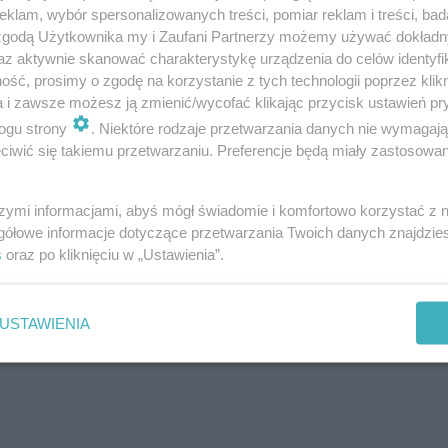
klam, wybór spersonalizowanych treści, pomiar reklam i treści, bad
 zgodą Użytkownika my i Zaufani Partnerzy możemy używać dokład
az aktywnie skanować charakterystykę urządzenia do celów identyfi
y losowane w ciągu 20 lat
(20 marca 2003 - 20 marca 202
ść, prosimy o zgodę na korzystanie z tych technologii poprzez klikn
a i zawsze możesz ją zmienić/wycofać klikając przycisk ustawień pr
ogu strony
. Niektóre rodzaje przetwarzania danych nie wymagaj
iwić się takiemu przetwarzaniu. Preferencje będą miały zastosowanie
szymi informacjami, abyś mógł świadomie i komfortowo korzystać z
gółowe informacje dotyczące przetwarzania Twoich danych znajdzi
s
oraz po kliknięciu w „Ustawienia”.
USTAWIENIA