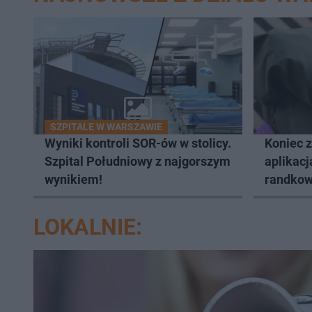
SZPITALE W WARSZAWIE
Wyniki kontroli SOR-ów w stolicy.
Koniec 
Szpital Południowy z najgorszym
aplikacj
wynikiem!
randkow
LOKALNIE: