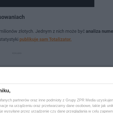
osowaniach
milionów złotych. Jednym z nich może być
analiza nume
statystyki
publikuje sam Totalizator.
niku,
fanych partnerów oraz inne podmioty z Grupy ZPR Media uzyskujem
cje na urządzeniu oraz przetwarzamy dane osobowe, takie jak unika
je wysyłane przez urządzenie czy dane przeglądania w celu zapewn