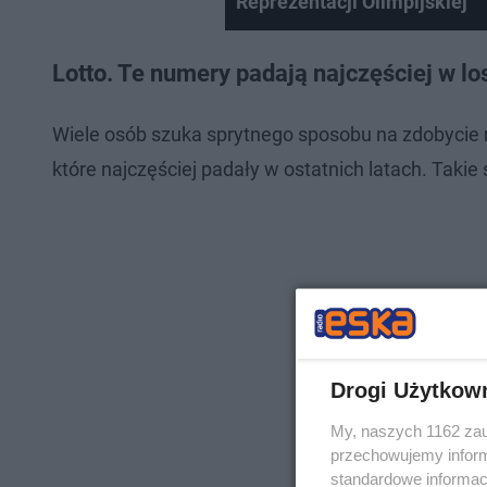
Reprezentacji Olimpijskiej
Lotto. Te numery padają najczęściej w l
Wiele osób szuka sprytnego sposobu na zdobycie 
które najczęściej padały w ostatnich latach. Takie 
Drogi Użytkow
My, naszych 1162 zau
przechowujemy informa
standardowe informac