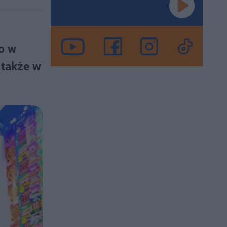
to w
 także w