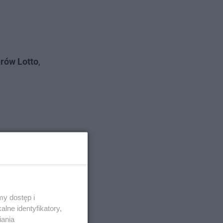
rów Lotto
,
y dostęp i
lne identyfikatory,
iania