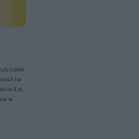
Duży Lotek.
turach na
u to 3 zł.
wane w