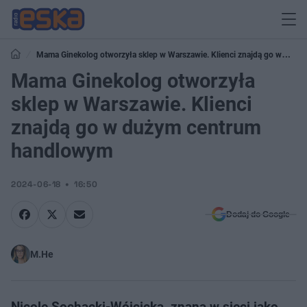
Mama Ginekolog otworzyła sklep w Warszawie. Klienci znajdą go w
dużym centrum handlowym
Mama Ginekolog otworzyła
sklep w Warszawie. Klienci
znajdą go w dużym centrum
handlowym
2024-06-18
16:50
Dodaj do Google
M.He
Nicole Sochacki-Wójcicka, znana w sieci jako