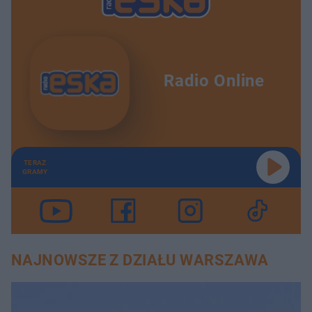
Radio Online
TERAZ
GRAMY
NAJNOWSZE Z DZIAŁU WARSZAWA