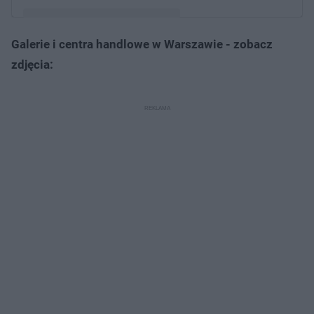
Galerie i centra handlowe w Warszawie - zobacz
Post udostępniony przez RP STORE (@roger_publishing)
zdjęcia: