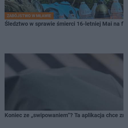
ZABÓJSTWO W MŁAWIE
Śledztwo w sprawie śmierci 16-letniej Mai na fi
Koniec ze „swipowaniem”? Ta aplikacja chce zm