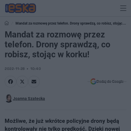
Mandat za rozmowę przez telefon. Drony sprawdzą, co robisz, stojąc w
korku!
Mandat za rozmowę przez
telefon. Drony sprawdzą, co
robisz, stojąc w korku!
2022-11-28
10:40
Dodaj do Google
Joanna Szatecka
Możliwe, że już wkrótce policyjne drony będą
kontrolowały nie tylko prędkość. Dzięki nowej