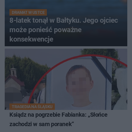
DRAMAT W USTCE
8-latek tonął w Bałtyku. Jego ojciec
może ponieść poważne
konsekwencje
TRAGEDIA NA ŚLĄSKU
Ksiądz na pogrzebie Fabianka: „Słońce
zachodzi w sam poranek”