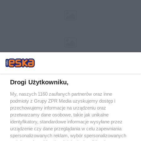
Drogi Użytkowniku,
My, naszych 1160 zaufanych partnerów oraz inne
Żaden utwór zamieszczony w serwisie nie może być powielany i
podmioty z Grupy ZPR Media uzyskujemy dostęp i
rozpowszechniany lub dalej rozpowszechniany w jakikolwiek sposób (w
tym także elektroniczny lub mechaniczny) na jakimkolwiek polu
przechowujemy informacje na urządzeniu oraz
eksploatacji w jakiejkolwiek formie, włącznie z umieszczaniem w Internecie
przetwarzamy dane osobowe, takie jak unikalne
bez pisemnej zgody właściciela praw. Jakiekolwiek użycie lub
wykorzystanie utworów w całości lub w części z naruszeniem prawa, tzn.
identyfikatory, standardowe informacje wysyłane przez
bez właściwej zgody, jest zabronione pod groźbą kary i może być ścigane
urządzenie czy dane przeglądania w celu zapewniania
prawnie.
spersonalizowanych reklam, wybór spersonalizowanych