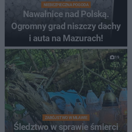
NIEBEZPIECZNA POGODA
Nawałnice nad Polską.
Ogromny grad niszczy dachy
i auta na Mazurach!
19
ZABÓJSTWO W MŁAWIE
Śledztwo w sprawie śmierci