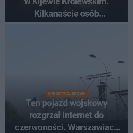
w Kijewie Królewskim.
Kilkanaście osób
poszkodowanych, lądował
śmigłowiec LPR
SPRZĘT WOJSKOWY
Ten pojazd wojskowy
rozgrzał internet do
czerwoności. Warszawiacy