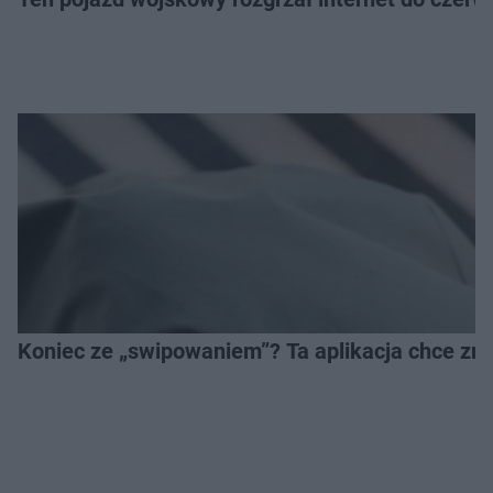
Koniec ze „swipowaniem”? Ta aplikacja chce zm