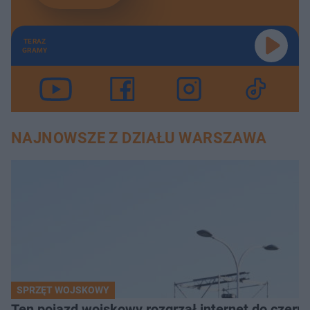
TERAZ
GRAMY
NAJNOWSZE Z DZIAŁU WARSZAWA
SPRZĘT WOJSKOWY
Ten pojazd wojskowy rozgrzał internet do czerw