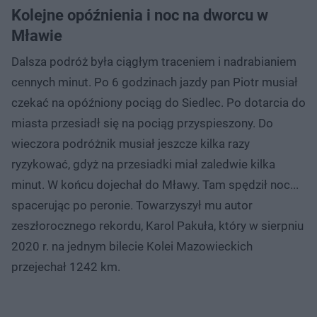
Kolejne opóźnienia i noc na dworcu w
Mławie
Dalsza podróż była ciągłym traceniem i nadrabianiem
cennych minut. Po 6 godzinach jazdy pan Piotr musiał
czekać na opóźniony pociąg do Siedlec. Po dotarcia do
miasta przesiadł się na pociąg przyspieszony. Do
wieczora podróżnik musiał jeszcze kilka razy
ryzykować, gdyż na przesiadki miał zaledwie kilka
minut. W końcu dojechał do Mławy. Tam spędził noc...
spacerując po peronie. Towarzyszył mu autor
zeszłorocznego rekordu, Karol Pakuła, który w sierpniu
2020 r. na jednym bilecie Kolei Mazowieckich
przejechał 1242 km.