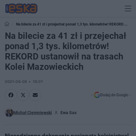
Na bilecie za 41 zł i przejechał ponad 1,3 tys. kilometrów! REKORD
ustanowił na trasach Kolei Mazowieckich
Na bilecie za 41 zł i przejechał
ponad 1,3 tys. kilometrów!
REKORD ustanowił na trasach
Kolei Mazowieckich
2021-06-09
13:01
Dodaj do Google
Michał Ciemniewski
Ewa Sas
Niecodzienne dokonanie pasjonata kolejnictwa!