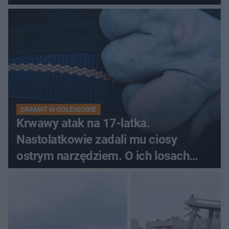
pytali, czy to Mad Max!
DRAMAT W GOLENIOWIE
Krwawy atak na 17-latka.
Nastolatkowie zadali mu ciosy
ostrym narzędziem. O ich losach
zdecyduje sąd rodzinny