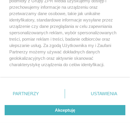
podmioty z Grupy ZPR Media uzyskujemy dostęp i
parkietu po 20 latach
przechowujemy informacje na urządzeniu oraz
przetwarzamy dane osobowe, takie jak unikalne
identyfikatory, standardowe informacje wysyłane przez
urządzenie czy dane przeglądania w celu zapewniania
spersonalizowanych reklam, wybór spersonalizowanych
treści, pomiar reklam i treści, badanie odbiorców oraz
ulepszanie usług. Za zgodą Użytkownika my i Zaufani
Partnerzy możemy używać dokładnych danych
geolokalizacyjnych oraz aktywnie skanować
charakterystykę urządzenia do celów identyfikacji.
Ponieważ cenimy Twoją prywatność, prosimy o zgodę na
korzystanie z tych technologii poprzez kliknięcie
„Akceptuję”. Zgoda jest dobrowolna i zawsze możesz ją
DOMOWE PORZĄDKI
zmienić/wycofać klikając przycisk ustawień prywatności
PARTNERZY
USTAWIENIA
Hiszpański sposób na czystą
znajdujący się w lewym dolnym rogu strony
. Niektóre
rodzaje przetwarzania danych nie wymagają zgody
toaletę. Rozpuszcza kamień i
Akceptuję
użytkownika, ale masz prawo sprzeciwić się takiemu
przetwarzaniu. Preferencje będą miały zastosowanie tylko
osady przez noc
na tej witrynie.