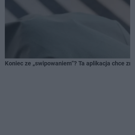
Koniec ze „swipowaniem”? Ta aplikacja chce zm