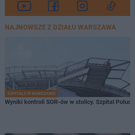
NAJNOWSZE Z DZIAŁU WARSZAWA
SZPITALE W WARSZAWIE
Wyniki kontroli SOR-ów w stolicy. Szpital Połu