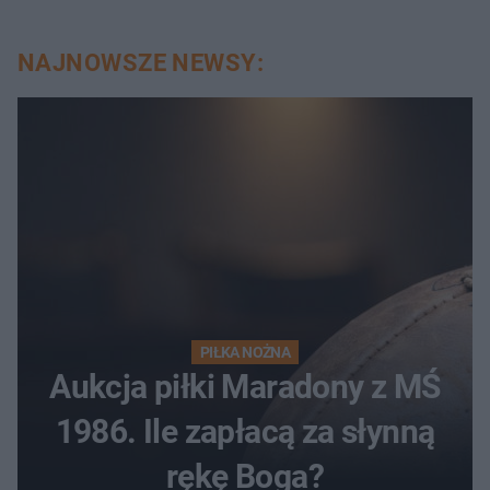
NAJNOWSZE NEWSY:
PIŁKA NOŻNA
Aukcja piłki Maradony z MŚ
1986. Ile zapłacą za słynną
rękę Boga?