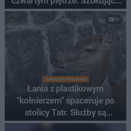
czwartym piętrze. Szokujące
nagranie trafiło do sieci
10
ZWIERZĘ W POTRZASKU
Łania z plastikowym
"kołnierzem" spaceruje po
stolicy Tatr. Służby są
bezradne