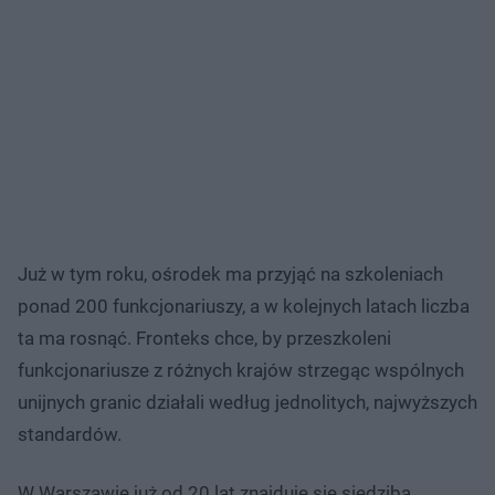
Już w tym roku, ośrodek ma przyjąć na szkoleniach
ponad 200 funkcjonariuszy, a w kolejnych latach liczba
ta ma rosnąć. Fronteks chce, by przeszkoleni
funkcjonariusze z różnych krajów strzegąc wspólnych
unijnych granic działali według jednolitych, najwyższych
standardów.
W Warszawie już od 20 lat znajduje się siedziba