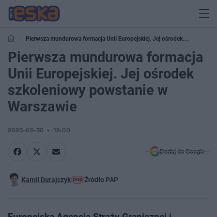
Pierwsza mundurowa formacja Unii Europejskiej. Jej ośrodek
szkoleniowy powstanie w Warszawie
Pierwsza mundurowa formacja
Unii Europejskiej. Jej ośrodek
szkoleniowy powstanie w
Warszawie
2025-06-30
12:00
Dodaj do Google
Kamil Durajczyk
Źródło PAP
Europejska Agencja Straży Granicznej i