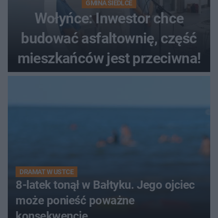
GMINA SIEDLCE
Wołyńce: Inwestor chce
budować asfaltownię, część
mieszkańców jest przeciwna!
DRAMAT W USTCE
8-latek tonął w Bałtyku. Jego ojciec
może ponieść poważne
konsekwencje