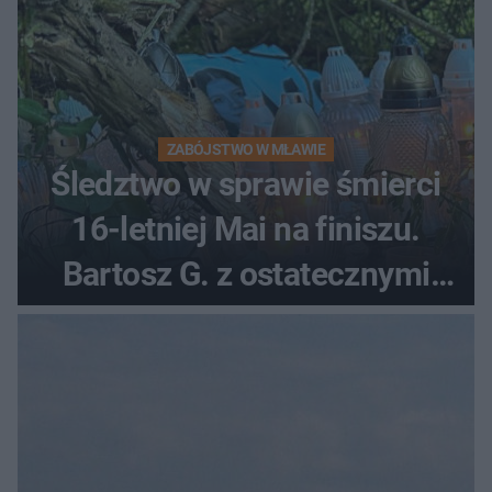
ZABÓJSTWO W MŁAWIE
Śledztwo w sprawie śmierci
16-letniej Mai na finiszu.
Bartosz G. z ostatecznymi
zarzutami