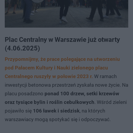
Plac Centralny w Warszawie już otwarty
(4.06.2025)
Przypomnijmy, że prace polegające na utworzeniu
pod Pałacem Kultury i Nauki zielonego placu
Centralnego ruszyły w połowie 2023 r.
W ramach
inwestycji betonowa przestrzeń zyskała nowe życie. Na
placu posadzono
ponad 100 drzew, setki krzewów
oraz tysiące bylin i roślin cebulkowych
. Wśród zieleni
pojawiło się
106 ławek i siedzisk
, na których
warszawiacy mogą spotykać się i odpoczywać.