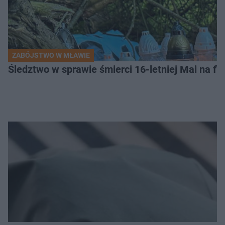
ZABÓJSTWO W MŁAWIE
Śledztwo w sprawie śmierci 16-letniej Mai na fi