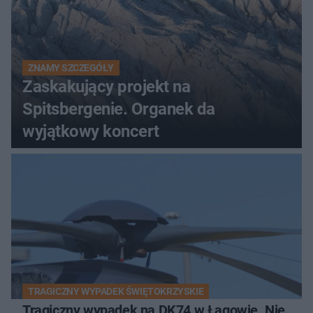
ZNAMY SZCZEGÓŁY
Zaskakujący projekt na
Spitsbergenie. Organek da
wyjątkowy koncert
TRAGICZNY WYPADEK ŚWIĘTOKRZYSKIE
Tragiczny wypadek na DK74 w Łagowie. Nie