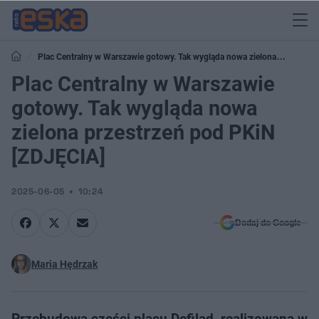
Plac Centralny w Warszawie gotowy. Tak wygląda nowa zielona
przestrzeń pod PKiN [ZDJĘCIA]
Plac Centralny w Warszawie
gotowy. Tak wygląda nowa
zielona przestrzeń pod PKiN
[ZDJĘCIA]
2025-06-05
10:24
Dodaj do Google
Maria Hędrzak
Przebudowa części placu Defilad, realizowana w