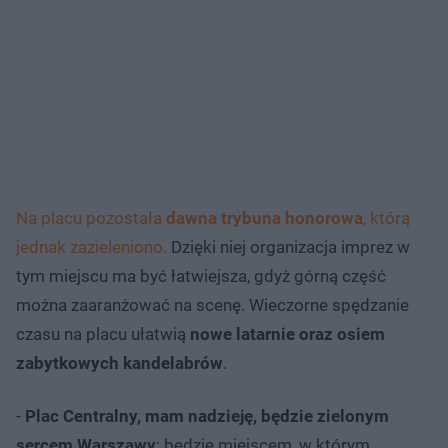
Na placu pozostała
dawna trybuna honorowa
, którą
jednak zazieleniono.
Dzięki niej organizacja imprez w
tym miejscu ma być łatwiejsza, gdyż górną część
można zaaranżować na scenę. Wieczorne spędzanie
czasu na placu ułatwią
nowe latarnie oraz osiem
zabytkowych kandelabrów
.
-
Plac Centralny, mam nadzieję, będzie zielonym
sercem Warszawy
; będzie miejscem, w którym