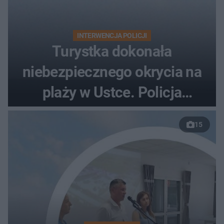
INTERWENCJA POLICJI
Turystka dokonała
niebezpiecznego okrycia na
plaży w Ustce. Policja
musiała zamknąć odcinek
15
wybrzeża