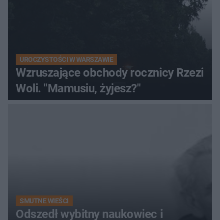
UROCZYSTOŚCI W WARSZAWIE
Wzruszające obchody rocznicy Rzezi
Woli. "Mamusiu, żyjesz?"
SMUTNE WIEŚCI
Odszedł wybitny naukowiec i