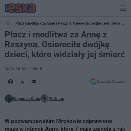
Płacz i modlitwa za Annę z Raszyna. Osierociła dwójkę dzieci, które
widziały jej śmierć
Płacz i modlitwa za Annę z
Raszyna. Osierociła dwójkę
dzieci, które widziały jej śmierć
2026-05-08
19:45
Dodaj do Google
Wojciech Kulig
Piotr Lis
W podwarszawskim Mrokowie odprawiono
mszę w intencji Anny, która 7 maja zginęła z rąk