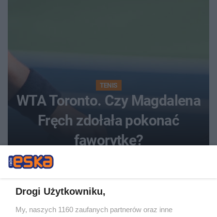
TENIS
WTA Toronto. Czy Magdalena
Fręch zdołała pokonać
faworytkę?
Drogi Użytkowniku,
My, naszych 1160 zaufanych partnerów oraz inne