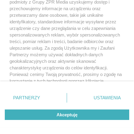
podmioty z Grupy ZPR Media uzyskujemy dostęp i
przechowujemy informacje na urządzeniu oraz
przetwarzamy dane osobowe, takie jak unikalne
identyfikatory, standardowe informacje wysyłane przez
urządzenie czy dane przeglądania w celu zapewniania
SKOKI DO WODY
spersonalizowanych reklam, wybór spersonalizowanych
ME w skokach do wody. Rzeszutek
treści, pomiar reklam i treści, badanie odbiorców oraz
ulepszanie usług. Za zgodą Użytkownika my i Zaufani
traci mistrzowski tytuł
Partnerzy możemy używać dokładnych danych
geolokalizacyjnych oraz aktywnie skanować
charakterystykę urządzenia do celów identyfikacji.
31
Ponieważ cenimy Twoją prywatność, prosimy o zgodę na
korzystanie z tych technologii poprzez kliknięcie
„Akceptuję”. Zgoda jest dobrowolna i zawsze możesz ją
zmienić/wycofać klikając przycisk ustawień prywatności
PARTNERZY
USTAWIENIA
znajdujący się w lewym dolnym rogu strony
. Niektóre
rodzaje przetwarzania danych nie wymagają zgody
Akceptuję
użytkownika, ale masz prawo sprzeciwić się takiemu
GORĄCE ZDJĘCIA
przetwarzaniu. Preferencje będą miały zastosowanie tylko
Żona Leo Messiego wywołała
na tej witrynie.