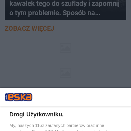
kawałek tego do szuflady i zapomnij
o tym problemie. Sposób na
pociemniałą biżuterię
ZOBACZ WIĘCEJ
Drogi Użytkowniku,
My, naszych 1162 zaufanych partnerów oraz inne