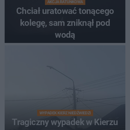
AKCJA RATUNKOWA
Chciał uratować tonącego
kolegę, sam zniknął pod
wodą
WYPADEK KIERZ NIEDŹWIEDZI
Tragiczny wypadek w Kierzu