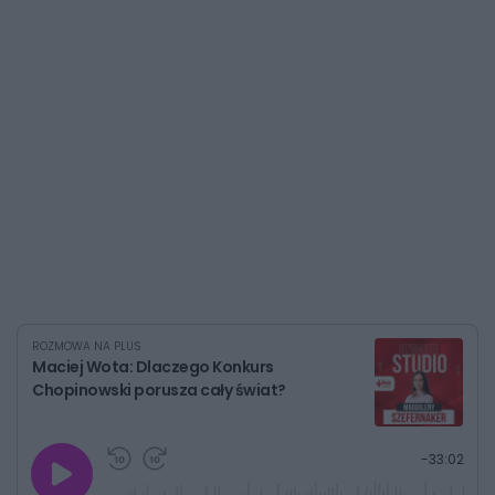
ROZMOWA NA PLUS
Maciej Wota: Dlaczego Konkurs
Chopinowski porusza cały świat?
G
P
P
P
-
33:02
r
r
r
o
a
z
z