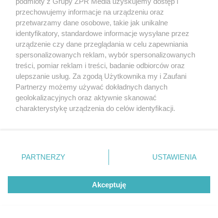
podmioty z Grupy ZPR Media uzyskujemy dostęp i
przechowujemy informacje na urządzeniu oraz
przetwarzamy dane osobowe, takie jak unikalne
identyfikatory, standardowe informacje wysyłane przez
urządzenie czy dane przeglądania w celu zapewniania
spersonalizowanych reklam, wybór spersonalizowanych
treści, pomiar reklam i treści, badanie odbiorców oraz
ulepszanie usług. Za zgodą Użytkownika my i Zaufani
Partnerzy możemy używać dokładnych danych
geolokalizacyjnych oraz aktywnie skanować
charakterystykę urządzenia do celów identyfikacji.
Żaden utwór zamieszczony w serwisie nie może być powielany i
Ponieważ cenimy Twoją prywatność, prosimy o zgodę na
rozpowszechniany lub dalej rozpowszechniany w jakikolwiek sposób (w
tym także elektroniczny lub mechaniczny) na jakimkolwiek polu
korzystanie z tych technologii poprzez kliknięcie
eksploatacji w jakiejkolwiek formie, włącznie z umieszczaniem w
„Akceptuję”. Zgoda jest dobrowolna i zawsze możesz ją
Internecie bez pisemnej zgody właściciela praw. Jakiekolwiek użycie lub
zmienić/wycofać klikając przycisk ustawień prywatności
wykorzystanie utworów w całości lub w części z naruszeniem prawa,
PARTNERZY
USTAWIENIA
tzn. bez właściwej zgody, jest zabronione pod groźbą kary i może być
znajdujący się w lewym dolnym rogu strony
. Niektóre
ścigane prawnie.
rodzaje przetwarzania danych nie wymagają zgody
Akceptuję
użytkownika, ale masz prawo sprzeciwić się takiemu
przetwarzaniu. Preferencje będą miały zastosowanie tylko
na tej witrynie.